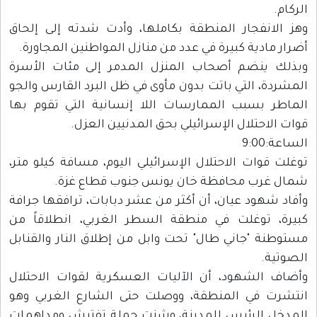
الركام.
وهز الانفجار المنطقة بكاملها، وأدت شدته إلى إلحاق
أضرار مادية كبيرة في عدد من منازل المواطنين المجاورة.
وبذلك ينضم أصحاب المنزل المدمر إلى مئات الأسرة
المشردة، التي باتت بدون مأوى في ظل البرد القارس والجو
الماطر بسبب الممارسات اللا إنسانية التي تقوم بها
قوات الاحتلال الإسرائيلي بحق المدنيين العزل.
الساعة:9:00
توغلت قوات الاحتلال الإسرائيلي اليوم، مسافة كيلو متر،
شمال غرب محافظة خان يونس جنوب قطاع غزة.
وأفاد شهود عيان، أن أكثر من عشر دبابات، ترافقها جرافة
كبيرة، توغلت في منطقة السطر الغربي، انطلاقاً من
مستوطنة "جاني طال" تحت وابل من إطلاق النار والقنابل
الصوتية.
وأضاف الشهود، أن الآليات العسكرية لقوات الاحتلال
انتشرت في المنطقة، ووصلت حتى الشارع الغربي وهو
المدخل الرئيس للمدينة، وشنت حملة تفتيش ومداهمات