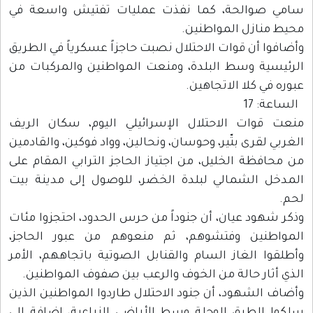
سامي صوالحة، كما نفذت عمليات تفتيش واسعة في
محيط منازل المواطنين.
وأضافوا أن قوات الاحتلال نصبت حاجزاً عسكرياً في الطريق
الرئيسية وسط البلدة، ومنعت المواطنين والمركبات من
عبوره في كلا الاتجاهين.
الساعة: 17
منعت قوات الاحتلال الإسرائيلي اليوم، سكان الريف
الغربي لقرى بتّير، وحوسان، ونحالين، وواد فوكين، والقادمين
من محافظة الخليل، من اجتياز الحاجز الترابي المقام على
المدخل الشمالي لبلدة الخضر، للوصول إلى مدينة بيت
لحم.
وذكر شهود عيان، أن جنوداً من حرس الحدود، احتجزوا مئات
المواطنين وفتشوهم، ثم منعوهم من عبور الحاجز،
وأطلقوا الغاز السام والقنابل الصوتية باتجاههم، الأمر
الذي أثار حالة من الخوف والرعب بين صفوف المواطنين.
وأضاف الشهود، أن جنود الاحتلال طاردوا المواطنين الذين