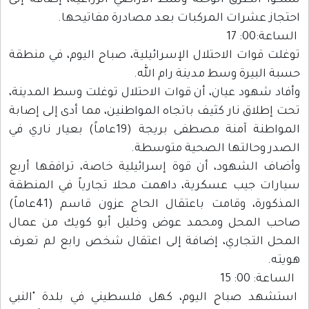
سلكوا الطرق الوحلة وسط الأراضي الزراعية، إضافة إلى
احتجاز عشرات المركبات بعد مصادرة مفاتيحها.
الساعة:00: 17
توغلت قوات الاحتلال الإسرائيلية، صباح اليوم، في منطقة
حسبة البيرة وسط مدينة رام الله.
وأفاد شهود عيان، أن قوات الاحتلال توغلت وسط المدينة،
تحت إطلاق نار كثيف باتجاه المواطنين، مما أدى إلى إصابة
المواطنة آمنة مصطفى بريجة (19عاماً) بعيار ناري في
الصدر وحالتها الصحية متوسطة.
وأضاف الشهود، أن قوة إسرائيلية خاصة، ترافقها أربع
سيارات جيب عسكرية، داهمت محلا تجارياً في المنطقة
المذكورة، وقامت باعتقال الحاج عزون قاسم (41عاماً)
صاحب المحل ومحمد عوض وخليل أبو كويك من عمال
المحل التجاري، إضافة إلى اعتقال شخص رابع لم تعرف
هويته.
الساعة: 00: 15
استشهد صباح اليوم، كهل فلسطيني في بلدة "النبي