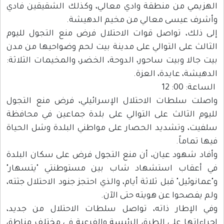
الهزيمي من منطقة وادي معالي، وكذلك الشقيقين فادي
وأشرف عيسى معالي من مخيم الدهيشة.
إلى ذلك، تواصل قوات الاحتلال فرض منع التجول لليوم
الثالث على التوالي على مدينة بيت لحم وضواحيها من مدن
بيت جالا وبيت ساحور، الدوحة، الخضر، والمخيمات الثلاثة:
الدهيشة، عايدة، العزة.
الساعة: 00: 12
واصلت سلطات الاحتلال الإسرائيلي، فرض منع التجول
لليوم الثالث على التوالي على بلدة جماعين في محافظة
سلفيت، وتشديد الحصار على مواطني البلدة وشل الحياة
فيها تماماً.
وأفاد شهود عيان، أن منع التجول فرض على سكان البلدة
في أعقاب استشهاد شاب بين مستوطنتي "يتسهار"
و"عمانوئيل" قبل ثلاثة أيام، والذي احتجز جنود الاحتلال جثته،
ولم يفصحوا عن هويته حتى الآن.
وفي الإطار ذاته، تواصل سلطات الاحتلال من جديد،
إجراءاتها على الطرق الرئيسة والفرعية في مختلف مناطق