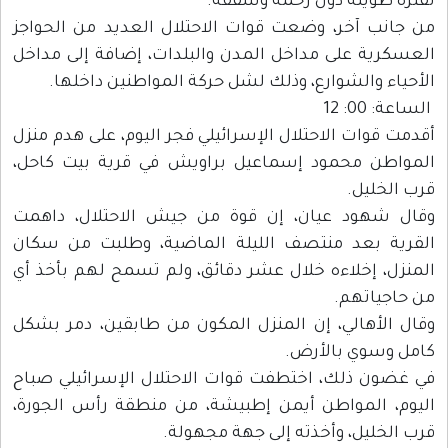
لفترة طويلة دون رحمة وشفقة.
من جانب آخر، وضعت قوات الاحتلال العديد من الحواجز
العسكرية على مداخل المدن والبلدات، إضافة إلى مداخل
الأحياء والشوارع، وذلك لشل حركة المواطنين داخلها.
الساعة: 00: 12
أقدمت قوات الاحتلال الإسرائيلي فجر اليوم، على هدم منزل
المواطن محمود إسماعيل براويش في قرية بيت كاحل،
قرب الخليل.
وقال شهود عيان، إن قوة من جيش الاحتلال، داهمت
القرية بعد منتصف الليلة الماضية، وطلبت من سكان
المنزل، إخلاءه خلال عشر دقائق، ولم تسمح لهم بأخذ أي
من حاجياتهم.
وقال الأهالي، إن المنزل المكون من طابقين، دمر بشكل
كامل وسوي بالأرض.
في غضون ذلك، اختطفت قوات الاحتلال الإسرائيلي صباح
اليوم، المواطن أيمن إطبيشة، من منطقة رأس الجورة،
قرب الخليل، وأخذته إلى جهة مجهولة.