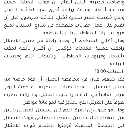
وأضافت مديرية الأمن العام، أن قوات الاحتلال جرفت
مساحة أربعة دونمات زراعية أخرى تعود لعائلة النصير،
ونحو خمسة عشر شجرة نخيل، لعائلة صرصور، قبل أن
تقدم على عمل حفريات متعمدة في شارع السبيل، لمنع
مرور سيارات المواطنين شرق المنطقة.
وقال أهالي المنطقة، أن وحدة راجلة من جيش الاحتلال
رافقت عملية الاقتحام، مؤكدين أن أضرار بالغة لحقت
بأشجار ومزروعات المواطنين وشبكات الري ومعدات
الزراعة.
الساعة:18:00
ذكر شهود عيان في محافظة الخليل، أن قوة خاصة من
جيش الاحتلال ترافقها جيبات عسكرية، اقتحمت اليوم،
مركزا ثقافياً في بلدة دورا جنوب الخليل، ولا زالت تضرب
طوقاً على المركز، الذي يحتجز فيه نحو مائة مواطن.
وقال مواطنون، إن المركز الذي كان يستقبل المعزين باثنين
من شهداء البلدة الذين سقطوا برصاص قوات الاحتلال
ليل الجمعة الماضية، فوجئوا باقتحام قوات الاحتلال