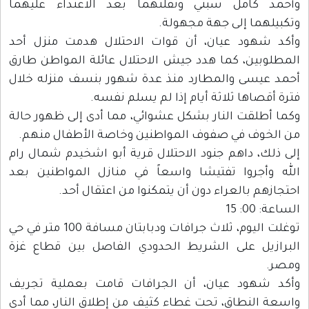
وأحمد كامل سبتي ونقلتهما بعد الاعتداء عليهما
وتكبيلهما إلى جهة مجهولة.
وأكد شهود عيان، أن قوات الاحتلال هدمت منزل أحد
المطلوبين، كما هدد جيش الاحتلال عائلة المواطن طارق
أحمد عيسى والمطارد منذ عدة شهور بنسف منزله خلال
فترة أقصاها ثلاثة أيام إذا لم يسلم نفسه.
وكما أطلقت النار بشكل عشوائي، مما أدى إلى ظهور حالة
من الخوف في صفوف المواطنين وخاصة الأطفال منهم.
إلى ذلك، داهم جنود الاحتلال قرية أبو اشخيدم شمال رام
الله وأجروا تفتيشا واسعاً في منازل المواطنين بعد
احتجازهم بالعراء دون أن يتمكنوا من اعتقال أحد.
الساعة: 00: 15
توغلت اليوم، ثلاث جرافات ودبابتان مسافة 100 متر في حي
البرازيل على الشريط الحدودي الفاصل بين قطاع غزة
ومصر.
وأكد شهود عيان، أن الجرافات قامت بعملية تجريف
واسعة النطاق، تحت غطاء كثيف من إطلاق النار، مما أدى