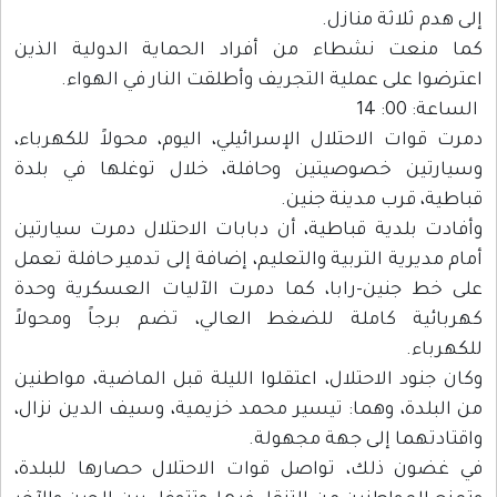
إلى هدم ثلاثة منازل.
كما منعت نشطاء من أفراد الحماية الدولية الذين
اعترضوا على عملية التجريف وأطلقت النار في الهواء.
الساعة: 00: 14
دمرت قوات الاحتلال الإسرائيلي، اليوم، محولاً للكهرباء،
وسيارتين خصوصيتين وحافلة، خلال توغلها في بلدة
قباطية، قرب مدينة جنين.
وأفادت بلدية قباطية، أن دبابات الاحتلال دمرت سيارتين
أمام مديرية التربية والتعليم، إضافة إلى تدمير حافلة تعمل
على خط جنين-رابا، كما دمرت الآليات العسكرية وحدة
كهربائية كاملة للضغط العالي، تضم برجاً ومحولاً
للكهرباء.
وكان جنود الاحتلال، اعتقلوا الليلة قبل الماضية، مواطنين
من البلدة، وهما: تيسير محمد خزيمية، وسيف الدين نزال،
واقتادتهما إلى جهة مجهولة.
في غضون ذلك، تواصل قوات الاحتلال حصارها للبلدة،