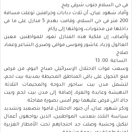
في حي السلام جنوب شرقي رفح.
وأفاد شهود عيان، أن ثلاث دبابات وجرافتين توغلت مسافة
200 متر في حي السلام، وقامت بهدم 5 منازل على ما في
داخلها من محتويات، وحولتها إلى ركام.
وأضاف، إن ملكية هذه المنازل تعود للمواطنين: معين
العالول وزياد عاشور وموسى موافي وصبري الشاعر وعماد
صلاح.
الساعة: 00: 13
وسعت قوات الاحتلال الإسرائيلي صباح اليوم، من فرض
منع التجول على باقي المناطق المحيطة بمدينة بيت لحم،
لتشمل مدن بيت ساحور الدوحة والمخيمات الثلاثة:
الدهيشة وعايدة والعزة، إضافة إلى مدن بيت لحم وبيت
جالا التي فرض عليهما يوم أمس بصورة مفاجئة.
وذكر شهود عيان، أن جنود الاحتلال قاموا بتصعيد وتشديد
سياسة التلذذ بتعذيب المواطنين، الذين يواجهون أعمال
تنكيل وحشية وصلت حد احتجازهم تحت الأمطار الغزيرة