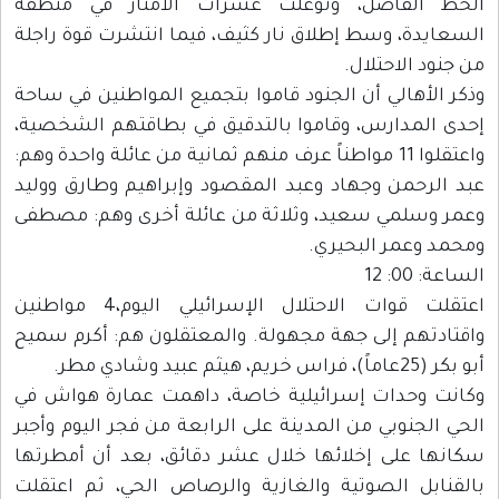
الخط الفاصل، وتوغلت عشرات الأمتار في منطقة
السعايدة، وسط إطلاق نار كثيف، فيما انتشرت قوة راجلة
من جنود الاحتلال.
وذكر الأهالي أن الجنود قاموا بتجميع المواطنين في ساحة
إحدى المدارس، وقاموا بالتدقيق في بطاقتهم الشخصية،
واعتقلوا 11 مواطناً عرف منهم ثمانية من عائلة واحدة وهم:
عبد الرحمن وجهاد وعبد المقصود وإبراهيم وطارق ووليد
وعمر وسلمي سعيد، وثلاثة من عائلة أخرى وهم: مصطفى
ومحمد وعمر البحيري.
الساعة: 00: 12
اعتقلت قوات الاحتلال الإسرائيلي اليوم،4 مواطنين
واقتادتهم إلى جهة مجهولة. والمعتقلون هم: أكرم سميح
أبو بكر (25عاماً)، فراس خريم، هيثم عبيد وشادي مطر.
وكانت وحدات إسرائيلية خاصة، داهمت عمارة هواش في
الحي الجنوبي من المدينة على الرابعة من فجر اليوم وأجبر
سكانها على إخلائها خلال عشر دقائق، بعد أن أمطرتها
بالقنابل الصوتية والغازية والرصاص الحي، ثم اعتقلت