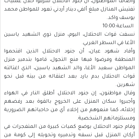
وأضاف المواطنون، أن جنود الاحتلال سرقوا خلال عمليات
تفتيش المنازل مبلغ ألفي دينار أردني تعود للمواطن محمد
يوسف واكد.
الساعة:10:00
نسفت قوات الاحتلال، اليوم، منزل ذوي الشهيد ياسين
الأغا في السطر الغربي.
وأفاد شهود عيان، أن جنود الاحتلال الذين اقتحموا
المنطقة وفرضوا فيها منع التجول، قاموا بتدمير منزل
المواطن سعيد الأغا، والد الشهيد ياسين، الذي اغتالته
قوات الاحتلال بدم بارد بعد اعتقاله من بيته قبل نحو
شهرين.
وقال مواطنون، إن جنود الاحتلال أطلق النار في الهواء
وأجبروا سكان المنزل على الخروج بالقوة بعد رفضهم
إخلائه، كما منعوهم من إخلاء أي من حاجياتهم الضرورية
ومستلزماتهم الشخصية.
وقام جنود الاحتلال بوضع كميات كبيرة من المتفجرات في
أركان المنزل قبل نسفه وتدميره وتحويله إلى كومة من