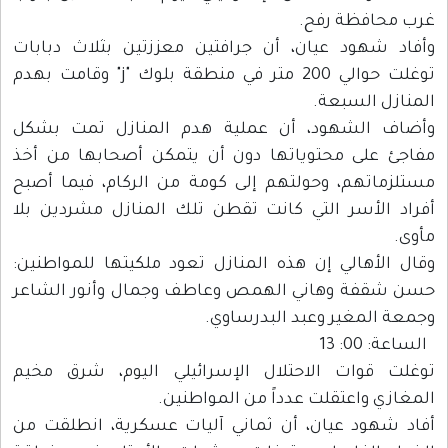
غرب محافظة رفح.
وأفاد شهود عيان، أن جرافتين معززتين بثلاث دبابات
توغلت حوالي 200 متر في منطقة بلوك "j" وقامت بهدم
المنازل السبعة.
وأضاف الشهود، أن عملية هدم المنازل تمت بشكل
مفاجئ على محتوياتها دون أن يتمكن أصحابها من أخذ
مستلزماتهم، وحولتهم إلى كومة من الركام، فيما أصبح
أفراد الأسر التي كانت تقطن تلك المنازل مشردين بلا
مأوى.
وقال الأهالي إن هذه المنازل تعود ملكيتها للمواطنين:
حسن شقفة وهاني الهمص وعاطف وجمال وأنور الشاعر
وجمعة المغير وعبد البدرساوي.
الساعة: 00: 13
توغلت قوات الاحتلال الإسرائيلي اليوم، شرق مخيم
المغازي واعتقلت عدداً من المواطنين.
أفاد شهود عيان، أن ثماني آليات عسكرية، انطلقت من