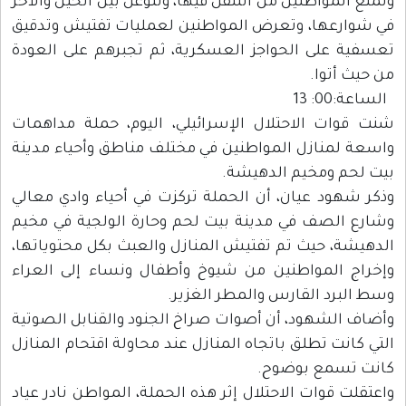
وتمنع المواطنين من التنقل فيها، وتتوغل بين الحين والآخر
في شوارعها، وتعرض المواطنين لعمليات تفتيش وتدقيق
تعسفية على الحواجز العسكرية، ثم تجبرهم على العودة
من حيث أتوا.
الساعة:00: 13
شنت قوات الاحتلال الإسرائيلي، اليوم، حملة مداهمات
واسعة لمنازل المواطنين في مختلف مناطق وأحياء مدينة
بيت لحم ومخيم الدهيشة.
وذكر شهود عيان، أن الحملة تركزت في أحياء وادي معالي
وشارع الصف في مدينة بيت لحم وحارة الولجية في مخيم
الدهيشة، حيث تم تفتيش المنازل والعبث بكل محتوياتها،
وإخراج المواطنين من شيوخ وأطفال ونساء إلى العراء
وسط البرد القارس والمطر الغزير.
وأضاف الشهود، أن أصوات صراخ الجنود والقنابل الصوتية
التي كانت تطلق باتجاه المنازل عند محاولة اقتحام المنازل
كانت تسمع بوضوح.
واعتقلت قوات الاحتلال إثر هذه الحملة، المواطن نادر عياد