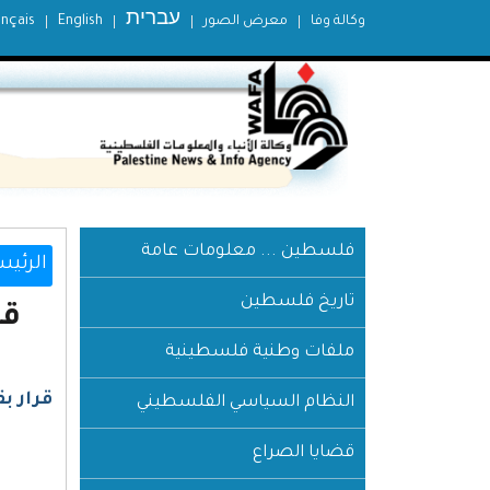
עברית
وكالة وفا
معرض الصور
English
ançais
فلسطين ... معلومات عامة
الرئيس
تاريخ فلسطين
قرار 
ملفات وطنية فلسطينية
قرار بقانون رقم 6 لس
النظام السياسي الفلسطيني
قضايا الصراع