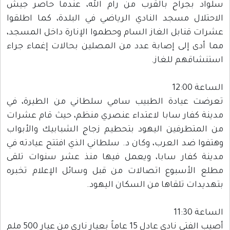
سلواد بجراح بالقرب من رام الله، عندما حاصر جيش
الاحتلال مسجد النادي الرياضي في البلدة، كما اطلقوا
عشرات قنابل الغاز السام وحطموا الإنارة داخل المسجد،
مما أدى إلى إصابة عدد من المصلين بحالات إغماء جراء
استنشاقهم للغاز.
الساعة 12:00
تعرضت عيادة الطبيب سامي سلطاني من الطيرة، في
مدينة كفار سابا لاعتداء عنصري منظم، حيث قام عشرات
من المتطرفين اليهود بتحطيم زجاج الشبابيك والأبواب
وهتفوا ضد العرب، وكان د. سلطاني الذي افتتح عيادته في
مدينة كفار سابا، ويعمل فيها منذ عشر سنوات تلقى
مطلع الأسبوع اتصالات من قبل وسائل الإعلام تخبره
بتهديدات تلقاها من السكان اليهود.
الساعة 11:30
أصيب الفتى نادي عادل 15 عاماً بعيار ناري من عيار 500 ملم