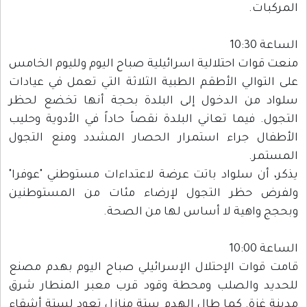
المركبات.
الساعة 10:30
منعت قوات احتلالية اسرائيلية صباح اليوم ولليوم الخامس
على التوالي الأطقم الطبية الثلاثة التي تعمل في عيادات
سلواد من الدخول إلى البلدة بحجة أنها تخضع لحظر
التجول. فيما تعاني البلدة نقصاً حاداً في الأدوية وحليب
الأطفال جراء استمرار الحصار المشدد ومنع التجول
المستمر.
يذكر، أن سلواد باتت عرضة لاعتداءات مستوطني "عوفرا"
ولفرض حظر التجول لإرضاء مئات من المستوطنين
وبحجج واهية لا أساس لها من الصحة.
الساعة 10:00
قامت قوات الإحتلال الإسرائيلي صباح اليوم بهدم مصنع
للحديد والصلب ومحطة وقود قرب معبر المنطار شرق
مدينة غزة. كما طال الهدم ستة منازل تعود لستة أشقاء