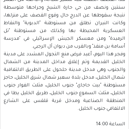
هذا القصف الطفلة هبة سمير شبانة، والبالغة من العمر
سنتين ونصف من حي حارة الشيخ وجراحها متوسطة
نتيجة سقوطها عن الدرج حال وقوع القصف على منزلها،
وكانت النيران تطلق من مستوطنة "الدبوية" والنقاط
العسكرية المحيطة بها وكذلك من مستوطنة "تل
الرميدة" ومن معسكر الجيش الإسرائيلي في "مدرسة
أسامة بن منقذ" وبالقرب من ديوان آل الرجبي.
وفجر هذا اليوم، أعيد فرض منع التجول المشدد على مدينة
الخليل القديمة وتم إغلاق مداخل المدينة من الشمال
والجنوب وهي مدخل مدينة حلحول على الطريق الالتفافية
شمال الخليل، مدخل بلدة سعير شمال شرق الخليل، حاجز
مستوطنة "بيت حاجاي" جنوب الخليل، مثلث الفوار جنوب
الخليل، مثلث السموع جنوب الخليل، طريق الخليل يطا في
المنطقة الصناعية ومدخل قرية قلقس على الشارع
الالتفافي جنوب الخليل.
الساعة 14:00