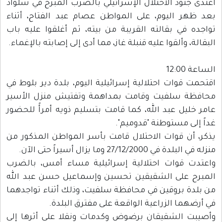
اعتدى جنود الاحتلال الإسرائيلي بالضرب المبرح في سلواد
بعد ظهر اليوم، على المواطن عصام عبد الفتاح، أثناء
تواجده في بقالته القريبة من بيته، ثم أغلقوا عليه باب
البقالة، وألقوا عليه قنبلة غاز، مما أدى إلى إصابته بالإغماء.
الساعة 12:00
اقتحمت قوات احتلالية إسرائيلية اليوم، بلدة دير بلوط في
محافظة سلفيت وقامت بمداهمة وتفتيش منزل الأسير
عامر خليل عبد الله، كما قامت بتسليم ذويه أمرأً للحضور
غداً إلى مستوطنة "قدوميم".
يذكر، أن قوات الاحتلال قامت بأسر المواطن المذكور من
منزله في البلدة في 27/12/2000 وما يزال أسيراً حتى الآن.
واعتدت قوات احتلالية إسرائيلية مساء أمس، بالضرب
المبرح على الشقيقين تحسين وإسماعيل حسن عبد الله
من بلدة بروقين في محافظة سلفيت، وذلك أثناء تواجدهما
في أرضهما الزراعية الواقعة على مفترق البلدة.
وأصيبت الشقيقان برضوض وكدمات ونقلا على أثرها إلى