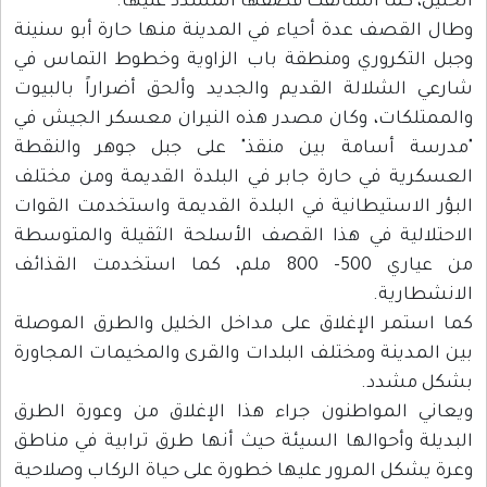
الخليل، كما استأنفت قصفها المشدد عليها.
وطال القصف عدة أحياء في المدينة منها حارة أبو سنينة
وجبل التكروري ومنطقة باب الزاوية وخطوط التماس في
شارعي الشلالة القديم والجديد وألحق أضراراً بالبيوت
والممتلكات، وكان مصدر هذه النيران معسكر الجيش في
"مدرسة أسامة بين منقذ" على جبل جوهر والنقطة
العسكرية في حارة جابر في البلدة القديمة ومن مختلف
البؤر الاستيطانية في البلدة القديمة واستخدمت القوات
الاحتلالية في هذا القصف الأسلحة الثقيلة والمتوسطة
من عياري 500- 800 ملم، كما استخدمت القذائف
الانشطارية.
كما استمر الإغلاق على مداخل الخليل والطرق الموصلة
بين المدينة ومختلف البلدات والقرى والمخيمات المجاورة
بشكل مشدد.
ويعاني المواطنون جراء هذا الإغلاق من وعورة الطرق
البديلة وأحوالها السيئة حيث أنها طرق ترابية في مناطق
وعرة يشكل المرور عليها خطورة على حياة الركاب وصلاحية