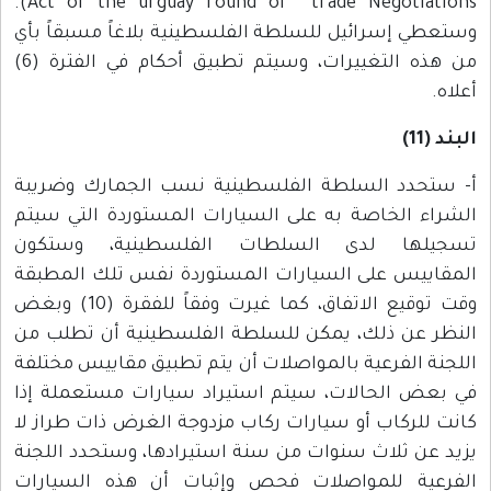
Act of the urguay round of trade Negotiations).
وستعطي إسرائيل للسلطة الفلسطينية بلاغاً مسبقاً بأي
من هذه التغييرات، وسيتم تطبيق أحكام في الفترة (6)
أعلاه.
البند (11)
أ- ستحدد السلطة الفلسطينية نسب الجمارك وضريبة
الشراء الخاصة به على السيارات المستوردة التي سيتم
تسجيلها لدى السلطات الفلسطينية، وستكون
المقاييس على السيارات المستوردة نفس تلك المطبقة
وقت توقيع الاتفاق، كما غيرت وفقاً للفقرة (10) وبغض
النظر عن ذلك، يمكن للسلطة الفلسطينية أن تطلب من
اللجنة الفرعية بالمواصلات أن يتم تطبيق مقاييس مختلفة
في بعض الحالات، سيتم استيراد سيارات مستعملة إذا
كانت للركاب أو سيارات ركاب مزدوجة الغرض ذات طراز لا
يزيد عن ثلاث سنوات من سنة استيرادها، وستحدد اللجنة
الفرعية للمواصلات فحص وإثبات أن هذه السيارات