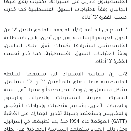
الفلسطينيون قادرين على استيرادها بكميات يتفق عليها
الجانبان وفقاً لاحتياجات السوق الفلسطينية كما قدرت
حسب الفقرة "3" أدناه.
* السلع في القائمة (2/أ) المرفقة بالملحق بالذيل "2" من
الدول العربية والإسلامية ومن دول أخرى، والتي باستطاعة
الفلسطينيين استيرادها بكميات يتفق عليها الجانبان،
وفقاً لاحتياجات السوق الفلسطينية، كما قدر تحسب
الفقرة "3" أدناه.
2/ب إن سياسة الاستيراد التي ستتبعها السلطة
الفلسطينية فيما يتعلق بالقائمتين "1أ و 2أ" ستشمل،
بشكل مستقل ومن وقت لآخر تحديداً وتغييرا ًفي نسبة
الجمارك وضريبة المشتريات والضرائب والرسوم
والجابيات الأخرى، وتنظيم متطلبات وإجراءات الترخيص
والمقاييس وستعتمد وسيلة تقدير الجمارك على اتفاقية
(GATT) الموقعة عام 1994 منذ بدء تطبيقها في إسرائيل،
وحتى ذلك الحين، ستعتمد السياسة الجمركية على نظام