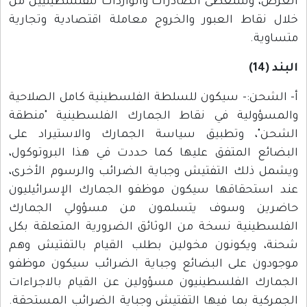
الغرض، وستعطى الصادرات والواردات للفلسطينيين من
خلال نقاط العبور والخروج معاملة اقتصادية وتجارية
متساوية.
البند (14)
أ- الشحن:- سيكون للسلطة الفلسطينية كامل الصلاحية
والمسؤولية في نقاط الجمارك الفلسطينية "منطقة
الشحن"، وتطبيق سياسة الجمارك والاستيراد على
البضائع المتفق عليها كما حددت في هذا البروتوكول،
ويشمل ذلك التفتيش وجباية الضرائب والرسوم الأخرى،
عند استحقاقها سيكون موظفو الجمارك الإسرائيليون
حاضرين وسوف يتسلمون من مسؤولي الجمارك
الفلسطينية نسخة من الوثائق الضرورية المتعلقة بكل
شحنة، ويكونون مخولين بطلب القيام بالتفتيش وهم
موجودون على البضائع وجباية الضرائب سيكون موظفو
الجمارك الفلسطينيون مسؤولين عن القيام بالاجراءات
الجمركية بما فيها التفتيش وجباية الضرائب المستحقة.