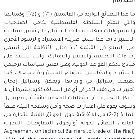
البند (10)
ما عدا البضائع الواردة في القائمتين (1/أ) و (2/أ) وكمياتها
والتي تتمتع السلطة الفلسطينية بكامل الصلاحيات
والمسؤوليات فيها، سيحافظ الجانبان على نفس سياسة
الاستيراد (ما عدا نسب ضريبة الاستيراد والرسوم الأخرى
على السلع في القائمة "ب" وعلى الأنظمة التي تشمل
إجراءات التصنيف والتقييم والجمارك، والتي تستند على
مبادئ تحكم القواعد الدولية، وعلى نفس سياسات ترخيص
الاستيراد والمقاييس للبضائع المستوردة جميعها، كما
تطبقها إسرائيل في وارداتها، ويمكن لإسرائيل إدخال
تغييرات من وقت لآخر في أي من السالف ذكره، بشرط أن لا
تشكل التغييرات في متطلبات المعايير عائقاً غير تعريفي).
وسوف يقوم على اعتبارات صحة وأمن وسلامة البيئة طبقاً
للمادة (2-2) من الاتفاقية حول العوائق الفنية للتجارة من
القانون النهائي لجولة أوروغواي للمفاوضات التجارية
(Aagreement on technical Barriers to trade of the final