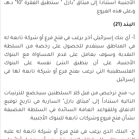
الأجنبية استناداً إلى ميثاق "بازل " ستطبق الفقرة "10" د،هـ،
و،على هذه الفروع.
البند (21)
أ- أي بنك إسرائيلي آخر يرغب في فتح فرع أو شركة تابعة له
في المناطق سيتقدم للحصول على رخصة من السلطة
النقدية وسوف يعامل على قدم المساواة مع البنوك
الأجنبية، على أن ينطبق الشئ نفسه على البنوك
الفلسطينية التي ترغب بفتح فرع أو شركة تابعة لها في
إسرائيل.
ب- منح ترخيص من قبل كلا السلطتين سيخضع للترتيبات
التالية استناداً إلى "ميثاق بازل" السارية في تاريخ توقيع
الاتفاق وللقواعد العامة السائدة في السلطة المضيفة
بشأن فتح فروع وشركات تابعة للبنوك الأجنبية.
ج- البنك الذي يرغب في فتح فرع أو شركة تابعة له عليه