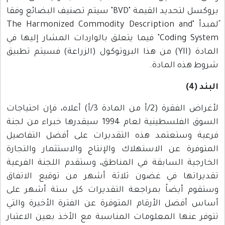
بروكسل لتحديد القيمة "BVD" سيتم تصنيف البضائع وفقا
ًلمبدأ "The Harmonized Commodity Description and
Coding System" فيما يتعلق بالواردات المشار إليها في
المادة (YII) من هذا البروتوكول (الزراعة) فسيتم تطبيق
شروط هذه المادة.
البند (4)
لأغراض الفقرة (2/أ من المادة 3/أ) أعلاه، فإن احتياجات
السوق الفلسطينية لعام 1994 سيقدرها خبراء من لجنة
فرعية وستعتمد هذه التقديرات على أفضل التفاصيل
المتوفرة عن الاستهلاك والإنتاج والاستثمار والتجارة
الخارجية السابقة في المناطق، وستقدم اللجنة الفرعية
تقديراتها في غضون ثلاثة أشهر من توقيع الاتفاق
وستقوم أيضاً بمراجعة التقديرات كل ستة أشهر على
أساس أفضل الأرقام المتوفرة عن الفترة الأخيرة والتي
تتوفر عنها المعلومات المناسبة مع الأخذ بعين الاعتبار