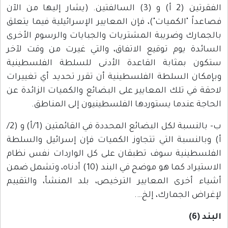
الفقرتين (2 أ) و (3) السالفتين. (يشار إليها من الآن
فصاعداً "الكميات")، فإن المعايير الإسرائيلية فيما يتعلق
بالجمارك وضريبة المشتريات والجبايات والرسوم الأخرى
السائدة يوم توقيع الاتفاق، والتي غيرت من وقت لآخر
ستكون بمثابة القاعدة الأدنى للسلطة الفلسطينية
وبإمكان السلطة الفلسطينية أن تقرر تحديد أي تغييرات
لاحقة في تلك المعايير على البضائع والكميات الزائدة عن
الحاجة عندما يستوردها الفلسطينيون إلى المناطق.
ب- بالنسبة لكل البضائع المحددة في القائمتين (1/أ) و (2/
أ) وبالنسبة التي تتجاوز الكميات فإن إسرائيل والسلطة
الفلسطينية سوف تطبقان على كل الواردات نفس نظام
الاستيراد كما هو موضح في البند (10) أدناه، وتشمل ضمن
أشياء أخرى المعايير الترخيص، بلد المنشأ، والتقييم
لإغراض الجمارك، إلخ….
البند (6)