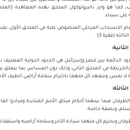
اب، كما هو وارد بالبروتوكول الملحق بهذه المعاهدة (ال
 على سيناء.
مام الانسحاب المرحلي المنصوص عليه في الملحق الأول، يقيم 
لثالثة (فقرة 3).
الثانية:
دود الدائمة بين مصر وإسرائيل هي الحدود الدولية المعترف
الخريطة في الملحق الثاني، وذلك دون المساس بما يتعلق بو
لا تمس، ويتعهد كل منهما باحترام سلامة أراضي الطرف الآخر 
الثالثة:
طرفان فيما بينهما أحكام ميثاق الأمم المتحدة ومبادئ القان
سلم، وبصفة خاصة:
طرفان ويحترم كل منهما سيادة الآخر وسلامة أراضيه واستقلال