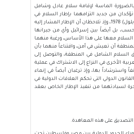
 بالضرورة الماسة لإقامة سلام عادل وشامل
 الشرق الأوسط، وفقاً لقراري مجلس الأمن 242 و338، إذ تؤكدان من جديد التزامهما بإطار السلام في
الشرق الأوسط المتفق عليه في "كامب ديفد" المؤرخ في 17 سبتمبر (أيلول) 1978، وإذ تلاحظان أن الإطار المشار إليه
ب، بل أيضاً بين إسرائيل وأي من جيرانها
السلام معها على هذا الأساس، ورغبة منهما
منطقة أن تعيش في أمن، واقتناعاً منهما بأن
السلام الشامل في المنطقة، والتوصل إلى
عربية الأخرى في النزاع إلى الاشتراك في عملية
 واسترشاداً بها، وإذ ترغبان أيضاً في إنماء
القانون الدولي التي تحكم العلاقات الدولية في
حرة لسيادتهما من تنفيذ الإطار الخاص بعقد
ق التصديق على هذه المعاهدة.
وراء الحدود الدولية بين مصر وفلسطين تحت