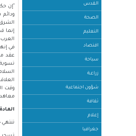
القدس
"إن حك
الصحة
إنما ق
التعليم
العرب 
اقتصاد
في إنها
عقد مع
سياحة
تسوية ل
السلام 
زراعـة
العلاقا
شؤون اجتماعية
وقت ال
معاهدة
ثقافة
المادة 
إعلام
تنتهي ح
جغرافيا
تسحب إ