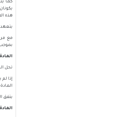
كما يتع
يكونان
هذه الا
يتعهد 
بموجب ه
المادة
تحل ال
إذا لم 
المادة 
يتفق ال
المادة