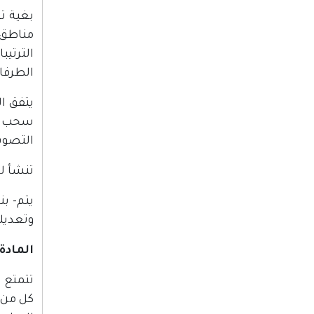
بغية ت
مناطق 
الترتيب
الطرفا
يتفق ال
سحب هؤل
التصوي
تنشأ ل
وتعديله
المادة
تتمتع 