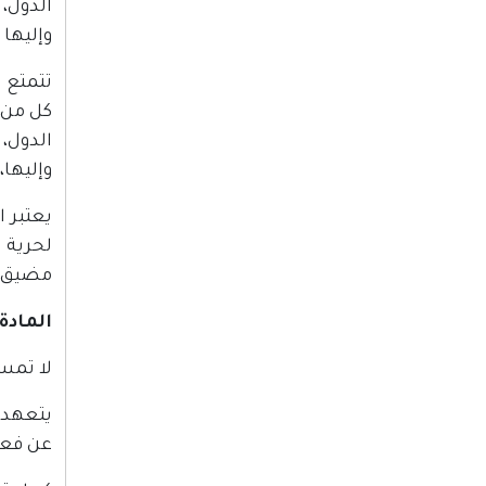
الدول،
وإليها 
تتمتع 
الدول،
وإليها،
يعتبر ا
لحرية ا
مضيق ت
المادة
لا تمس
يتعهد 
عن فعل