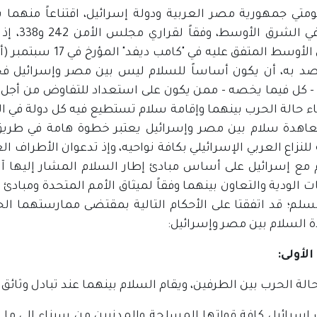
ومتي جمهورية مصر العربية ودولة إسرائيل، اقتناعاً منهما
ودائم في
صد به، أن يكون أساساً للسلام ليس بين مصر وإسرائيل فحس
- كل فيما يخصه - ممن يكون على استعداد للتفاوض من أجل 
ء حالة الحرب بينهما وإقامة سلام تستطيع فيه كل دولة في ال
اهدة سلام بين مصر وإسرائيل يعتبر خطوة هامة في طريق 
لنزاع العربي الإسرائيلي بكافة نواحيه، وإذ تدعوان الأطراف ال
مع إسرائيل على أساس مبادئ إطار السلام المشار إليها آنفاً
ت الودية والتعاون بينهما وفقاً لميثاق الأمم المتحدة ومبادئ 
سلم؛ قد اتفقتا على الأحكام التالية بمقتضى ممارستهما ال
 السلام بين مصر وإسرائيل:
الأولى:
الة الحرب بين الطرفين، ويقام السلام بينهما عند تبادل وثائ
سرائيل كافة قواتها المسلحة والمدنيين من سيناء إلى ما 