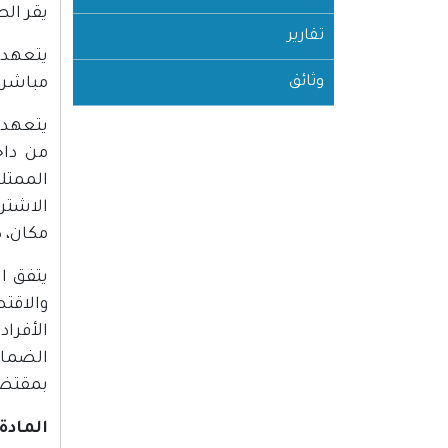
يقر ال
تقارير
يتعهد 
وثائق
مباشر، 
يتعهد 
من داخ
الممتلك
الاشتر
مكان، 
يتفق ا
والاقت
الأفرا
الضمان
بمقتضاه
المادة 