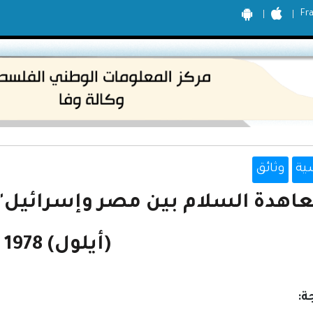
Fr
ية
وثائق
(أيلول) 1978
ة: