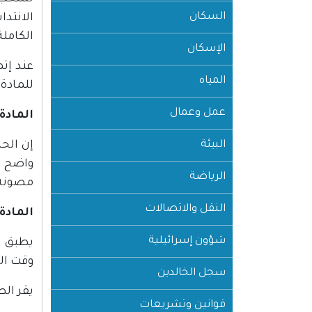
السكان
الانتد
الكاملة
الإسكان
عند إت
المياه
للمادة ا
عمل وعمال
المادة 
البيئة
إن الح
واضح ب
الرياضة
مصونة 
النقل والاتصالات
المادة 
شؤون إسرائيلية
يطبق ال
وقت ال
سجل الخالدين
يقر ال
قوانين وتشريعات