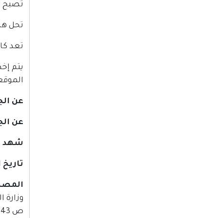
تصبح ه
تحل هذه
تعد كاف
يتم إخطار
الموقع
عن الج
عن الج
شهد ال
تاريخ التوقيع: 26 مارس (آذا
المصدر
ص 43 - 47