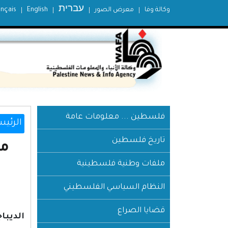
עברית
وكالة وفا
معرض الصور
English
ançais
فلسطين ... معلومات عامة
الرئيس
تاريخ فلسطين
ملفات وطنية فلسطينية
النظام السياسي الفلسطيني
قضايا الصراع
الديباج