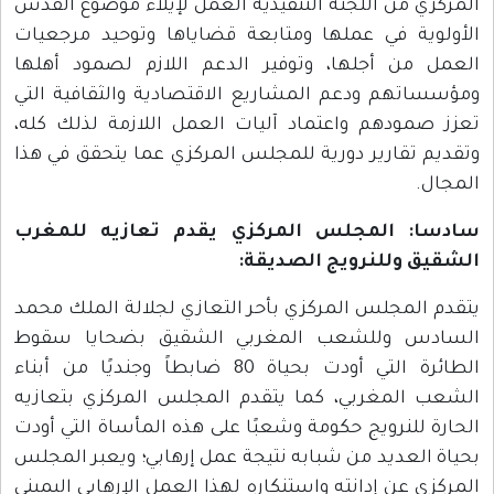
المركزي من اللجنة التنفيذية العمل لإيلاء موضوع القدس
الأولوية في عملها ومتابعة قضاياها وتوحيد مرجعيات
العمل من أجلها، وتوفير الدعم اللازم لصمود أهلها
ومؤسساتهم ودعم المشاريع الاقتصادية والثقافية التي
تعزز صمودهم واعتماد آليات العمل اللازمة لذلك كله،
وتقديم تقارير دورية للمجلس المركزي عما يتحقق في هذا
المجال.
سادسا: المجلس المركزي يقدم تعازيه للمغرب
الشقيق وللنرويج الصديقة:
يتقدم المجلس المركزي بأحر التعازي لجلالة الملك محمد
السادس وللشعب المغربي الشقيق بضحايا سقوط
الطائرة التي أودت بحياة 80 ضابطاً وجنديًا من أبناء
الشعب المغربي، كما يتقدم المجلس المركزي بتعازيه
الحارة للنرويج حكومة وشعبًا على هذه المأساة التي أودت
بحياة العديد من شبابه نتيجة عمل إرهابي؛ ويعبر المجلس
المركزي عن إدانته واستنكاره لهذا العمل الإرهابي اليميني