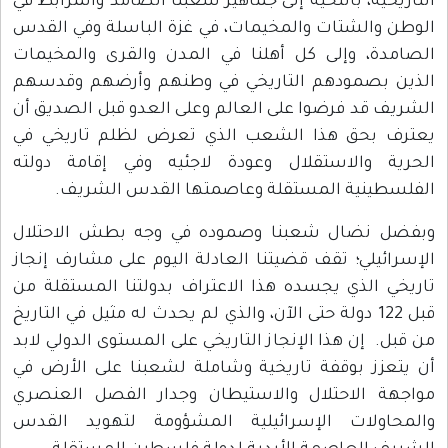
التاريخية، بالتحية إلى جماهير شعبنا الصامد والمرابط في
الوطن والشتات والمخيمات، في غزة الباسلة وفي القدس
الصامدة، وإلى كل أهلنا في المدن والقرى والمخيمات
الذين بصمودهم التاريخي في وطنهم وأرضهم وقدسهم
الشريف قد فرضوا على العالم وعلى العدو قبل الصديق أن
يعترف بحق هذا الشعب الذي تعرض لظلم تاريخي في
الحرية والاستقلال وعودة لاجئيه وفي إقامة دولته
الفلسطينية المستقلة وعاصمتها القدس الشريف.
وبفضل نضال شعبنا وصموده في وجه بطش الاحتلال
الإسرائيلي؛ تقف قضيتنا العادلة اليوم على مشارف إنجاز
تاريخي الذي يجسده هذا الاعتراف بدولتنا المستقلة من
قبل 122 دولة حتى الآن، والذي لم يحدث له مثيل في التاريخ
من قبل. إن هذا الإنجاز التاريخي على المستوى الدولي لابد
أن يتعزز بوقفة تاريخية وشاملة لشعبنا على الأرض في
مواجهة الاحتلال والاستيطان وجدار الفصل العنصري
والمحاولات الإسرائيلية المشؤومة لتهويد القدس