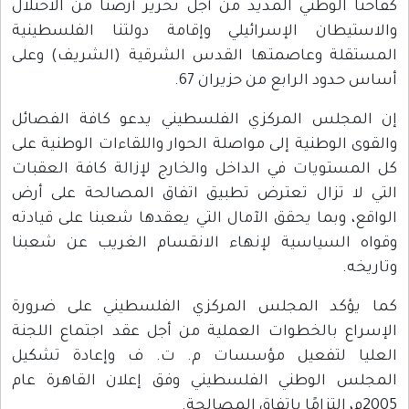
كفاحنا الوطني المديد من أجل تحرير أرضنا من الاحتلال
والاستيطان الإسرائيلي وإقامة دولتنا الفلسطينية
المستقلة وعاصمتها القدس الشرقية (الشريف) وعلى
أساس حدود الرابع من حزيران 67.
إن المجلس المركزي الفلسطيني يدعو كافة الفصائل
والقوى الوطنية إلى مواصلة الحوار واللقاءات الوطنية على
كل المستويات في الداخل والخارج لإزالة كافة العقبات
التي لا تزال تعترض تطبيق اتفاق المصالحة على أرض
الواقع، وبما يحقق الآمال التي يعقدها شعبنا على قيادته
وقواه السياسية لإنهاء الانقسام الغريب عن شعبنا
وتاريخه.
كما يؤكد المجلس المركزي الفلسطيني على ضرورة
الإسراع بالخطوات العملية من أجل عقد اجتماع اللجنة
العليا لتفعيل مؤسسات م. ت. ف وإعادة تشكيل
المجلس الوطني الفلسطيني وفق إعلان القاهرة عام
2005م، التزامًا باتفاق المصالحة.