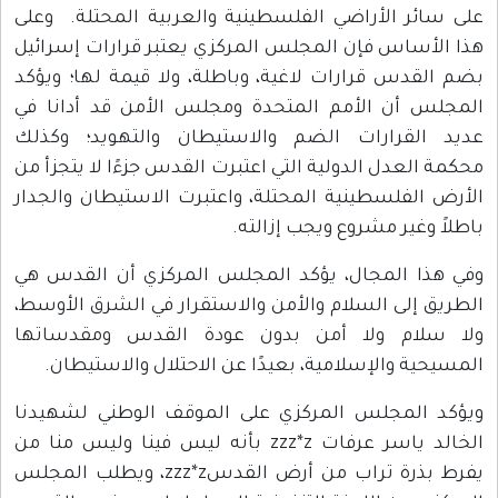
على سائر الأراضي الفلسطينية والعربية المحتلة. وعلى
هذا الأساس فإن المجلس المركزي يعتبر قرارات إسرائيل
بضم القدس قرارات لاغية، وباطلة، ولا قيمة لها؛ ويؤكد
المجلس أن الأمم المتحدة ومجلس الأمن قد أدانا في
عديد القرارات الضم والاستيطان والتهويد؛ وكذلك
محكمة العدل الدولية التي اعتبرت القدس جزءًا لا يتجزأ من
الأرض الفلسطينية المحتلة، واعتبرت الاستيطان والجدار
باطلاً وغير مشروع ويجب إزالته.
وفي هذا المجال، يؤكد المجلس المركزي أن القدس هي
الطريق إلى السلام والأمن والاستقرار في الشرق الأوسط،
ولا سلام ولا أمن بدون عودة القدس ومقدساتها
المسيحية والإسلامية، بعيدًا عن الاحتلال والاستيطان.
ويؤكد المجلس المركزي على الموقف الوطني لشهيدنا
الخالد ياسر عرفات zzz*z بأنه ليس فينا وليس منا من
يفرط بذرة تراب من أرض القدسzzz*z، ويطلب المجلس