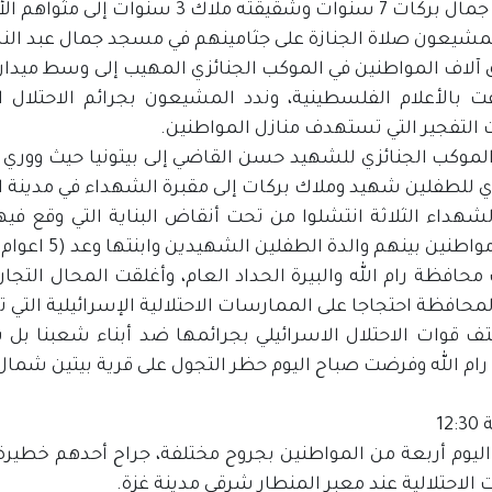
ت وشقيقته ملاك 3 سنوات إلى مثواهم الأخير.
لمشيعون صلاة الجنازة على جثامينهم في مسجد جمال عبد النا
 آلاف المواطنين في الموكب الجنائزي المهيب إلى وسط ميدان 
فت بالأعلام الفلسطينية، وندد المشيعون بجرائم الاحتلال
 التفجير التي تستهدف منازل المواطنين.
الموكب الجنائزي للشهيد حسن القاضي إلى بيتونيا حيث ووري 
ي للطفلين شهيد وملاك بركات إلى مقبرة الشهداء في مدينة ال
شهداء الثلاثة انتشلوا من تحت أنقاض البناية التي وقع فيها
اطنين بينهم والدة الطفلين الشهيدين وابنتها وعد (5 اعوام).
محافظة رام الله والبيرة الحداد العام، وأغلقت المحال التجا
لمحافظة احتجاجا على الممارسات الاحتلالية الإسرائيلية التي ت
تف قوات الاحتلال الاسرائيلي بجرائمها ضد أبناء شعبنا ب
م الله وفرضت صباح اليوم حظر التجول على قرية بيتين شمال ر
12
ليوم أربعة من المواطنين بجروح مختلفة، جراح أحدهم خطيرة
 الاحتلالية عند معبر المنطار شرقي مدينة غزة.