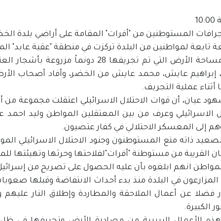
10
رافات المستوطنين من "أفرات" المقامة على أراضي بلدة الخضر
ابعة لمواطنين من البلدة تركزت في منطقة "عقبة عابد" المحاذ
وتبلغ مساحة الأرض التي تم تجريفها 28 د
أثناء عملية التجريف.
هود عيان، أن قوات الاحتلال الاسرائيلي اعتقلت مجموعة من أ
هم إلى المعسكر الاحتلالي في كفار عتصيون.
لصعيد ذاته منع المستوطنون وجنود الاحتلال الاسرائيلي ال
ن القريبة من مستوطنة "أفرات"لفلاحتها وحرثها وتهيئتها للم
لمواطن انهم ابلغوه بأن عليه الحصول على تصريح من إسرائيل
 المزارعون في البلدة منذ بدء أحداث الانتفاضة وقبلها صعوب
 فضلا عن أعمال الملاحقة والمطاردة وإطلاق النار عليهم وإغ
 الكبيرة.