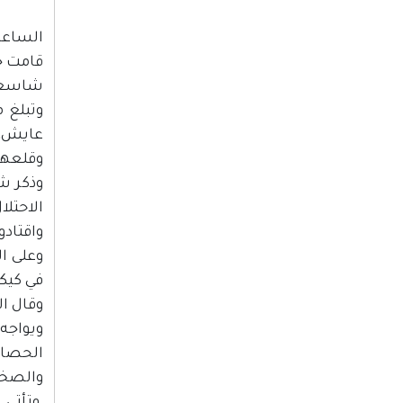
الساعة :00
قامت ج
شاسعة ت
وقلعها 
وذكر ش
واقتادو
وعلى ا
في كيكا
وقال ا
ويواجه
الحصار
والصخور