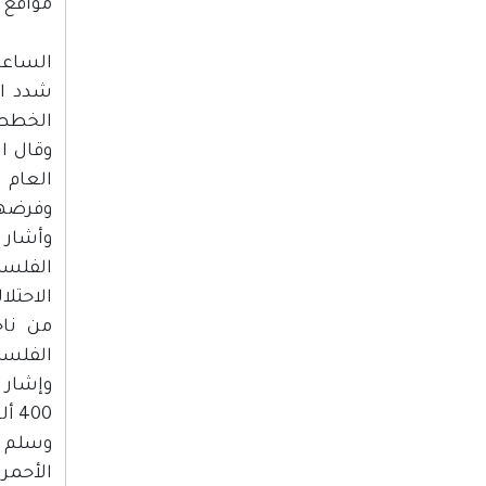
مواقع 
الساعة :00
شدد ال
الخطط 
وقال ا
العام 
وفرضها
وأشار 
الفلسط
الاحتلال
من ناح
الفلسط
وإشار 
400 ألف عامل من الوصول إلى أماكن عملهم، مما ألحق خسائر إجمالية بلغت حوالي 3 مليارات شيكل
وسلم ا
الأحمر 