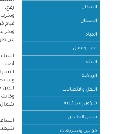
السكان
رفح.
وذكرت 
الإسكان
قيام قوات
وذكر شه
المياه
عن طريق
عمل وعمال
الساعة :30
البيئة
أصيب ظ
الاسرائ
الرياضة
واستخد
الذين خ
النقل والاتصالات
وكانت 
شؤون إسرائيلية
شمال مد
سجل الخالدين
الساعة :00
قوانين وتشريعات