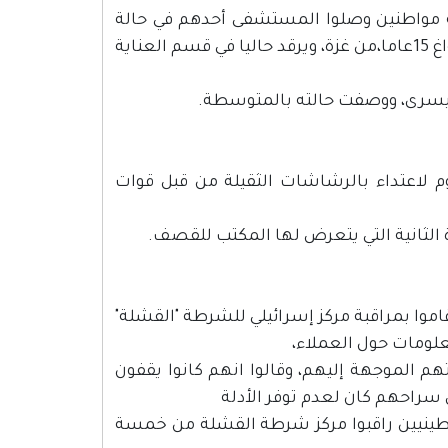
ة مواطنين وصلوا المستشفى أحدهم في حالة
خطرة جدا، جراء إصابته برصاصة في الرأس، وهو الفتى جرير زيدان الرواغ 15عاما،من غزة، ويرقد حاليا في قسم العناية
وم لاعتداء بالرشاشات الثقيلة من قبل قوات
ة الثانية التي يتعرض لها المكتب للقصف.
وا بمراقبة مركز إسرائيلي للشرطة "القشلة"
لومات حول العملاء،
م الموجهة إليهم، وقالوا انهم كانوا يقفون
سراحهم كان لعدم توفر الأدلة
سطينيين راقبوا مركز شرطة القشلة من خمسة