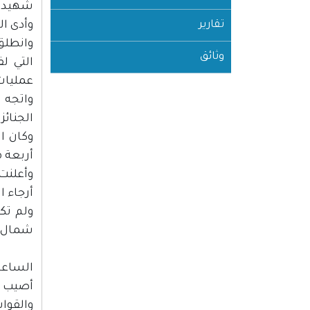
شهيد جمال بركات 7 سنوا
تقارير
وأدى ا
وانطلق
وثائق
التي ل
عمليات
واتجه 
الجنائز
وكان ال
أربعة مو
وأعلنت 
أرجاء ا
ولم تك
شمال را
الساعة :30
أصيب ا
والقوات