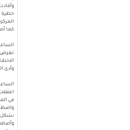
وأفادت
المركزة
كما أصيب الطفل وا
الساعة :00
تعرض م
الاحتلا
وأدى ال
الساعة :30
اعتقلت
في الم
واضطرت
بشكل ع
وأضافت