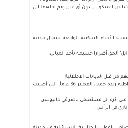
بين المذكورين دون أي مبرر وتم نقلهما الى
ثقيلة الأحياء السكنية الواقعة شمال مدينة
ل" ألحق أضرارا جسيمة بأحد المباني.
هم من قبل الدبابات الاحتلالية
ووصفت مصادر طبية حالة إحدى المصابات بأنها خطيرة، وهي المواطنة رندة جميل القصير 36 عاماً، التي أصيبت
 ناري في الرأس.
مواطن محمد أبو جزر البالغ من العمر 56 عاماً برصاص القوات الاحتلالية الإسرائيلية في مدينة