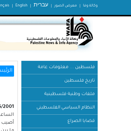
עברית
وكالة وفا
معرض الصور
English
ançais
فلسطين ... معلومات عامة
الرئيس
تاريخ فلسطين
ملفات وطنية فلسطينية
5/2001
النظام السياسي الفلسطيني
الساعة :00
قضايا الصراع
ما بين