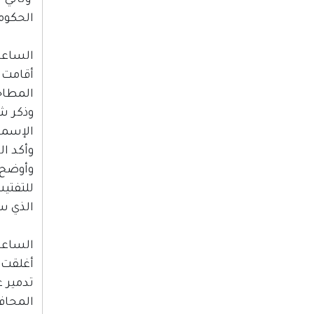
وتأتي 
الحكومة
الساعة :30
أقامت ص
المطاح
وذكر شه
الإسمنت
وأكد ال
وأوضح 
للتفتي
الذي س
الساعة :00
أغلقت ق
تدمير ع
المحاف