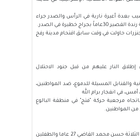
 بعدة أعيرة نارية في الرأس والصدر جراء
اح خطيرة في الصدر.
جنزرات حاولت في وقت سابق اقتحام مدينة رفح
طلاق النار عليهم من قبل جنود الاحتلال
ة والقنابل المسيلة للدموع، ضد المواطنين،
مس، في انفجار برام الله
تجاه مرجعية حركة "فتح" في منطقة البالوع
 من المواطنين.
شيعت جماهير محافظة رام الله والبيرة ظهر اليوم، جثامين الشهداء الثلاثة حسن محمد القاضي 27 عاما والطفلين