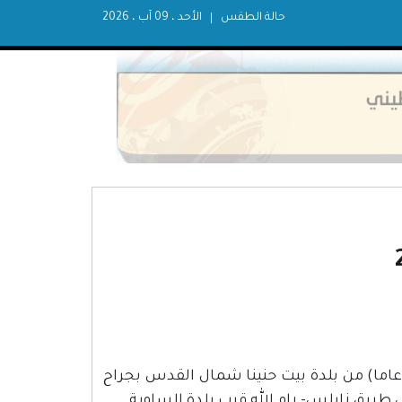
حالة الطقس
الأحد ، 09 آب ، 2026
صيب مساء اليوم الشابان منير عبد الله (23عاما) وأحمد ابو طه (27عاما) من بلدة بيت حنينا شمال القدس بجراح
طريق نابلس- رام الله قرب بلدة الساوية.