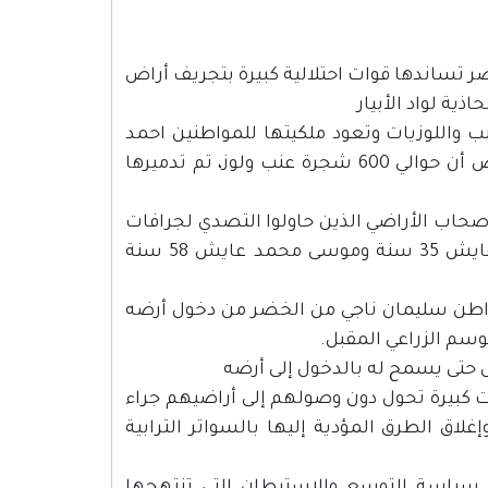
 تساندها قوات احتلالية كبيرة بتجريف أراض
ية لواد الأبيار
ونماً مزروعة بأشجار العنب واللوزيات وتعود ملكيتها للمواطنين احمد
عايش، إبراهيم عايش، محمد عايش من الخضر، وأفاد أصحاب الأرض أن حوالي 600 شجرة عنب ولوز، تم تدميرها
صحاب الأراضي الذين حاولوا التصدي لجرافات
الاحتلال الاسرائيلي وعرف من بين المعتقلين المواطن وليد احمد عايش 35 سنة وموسى محمد عايش 58 سنة
مواطن سليمان ناجي من الخضر من دخول أرضه
وسم الزراعي المقبل.
 حتى يسمح له بالدخول إلى أرضه
ات كبيرة تحول دون وصولهم إلى أراضيهم جراء
لاق الطرق المؤدية إليها بالسواتر الترابية