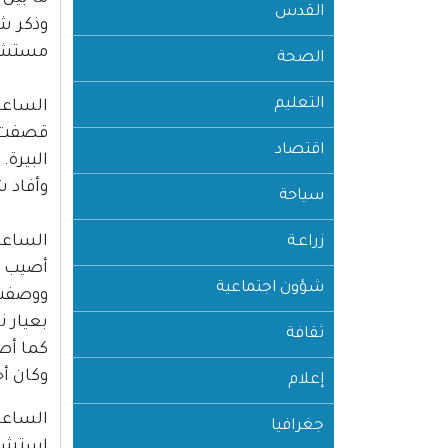
القدس
وذكر ش
مستشفى
الصحة
التعليم
الساعة :00
قصفت د
اقتصاد
البيرة.
وأفاد 
سياحة
الساعة :30
زراعـة
أصيب ال
شؤون اجتماعية
بعيار 
ثقافة
كما أصيب المواطن يا
وكان أح
إعلام
الساعة :00
جغرافيا