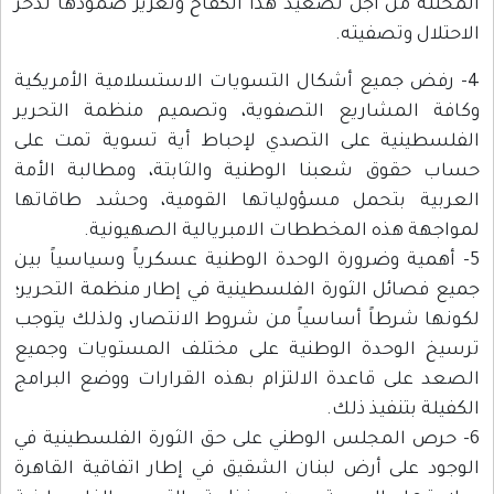
المحتلة من أجل تصعيد هذا الكفاح وتعزيز صمودها لدحر
الاحتلال وتصفيته.
4- رفض جميع أشكال التسويات الاستسلامية الأمريكية
وكافة المشاريع التصفوية، وتصميم منظمة التحرير
الفلسطينية على التصدي لإحباط أية تسوية تمت على
حساب حقوق شعبنا الوطنية والثابتة، ومطالبة الأمة
العربية بتحمل مسؤولياتها القومية، وحشد طاقاتها
لمواجهة هذه المخططات الامبريالية الصهيونية.
5- أهمية وضرورة الوحدة الوطنية عسكرياً وسياسياً بين
جميع فصائل الثورة الفلسطينية في إطار منظمة التحرير؛
لكونها شرطاً أساسياً من شروط الانتصار، ولذلك يتوجب
ترسيخ الوحدة الوطنية على مختلف المستويات وجميع
الصعد على قاعدة الالتزام بهذه القرارات ووضع البرامج
الكفيلة بتنفيذ ذلك.
6- حرص المجلس الوطني على حق الثورة الفلسطينية في
الوجود على أرض لبنان الشقيق في إطار اتفاقية القاهرة