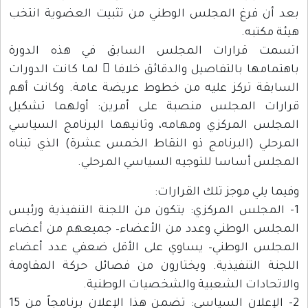
بعد أن فرغ المجلس الوطني من تثبيت العضوية انتخب
هيئة مكتبه.
اتسمت قرارات المجلس السابق في هذه الدورة
باهتمامها بالتفاصيل والدقائق خلافا ً لما كانت الدورات
السابقة تركز عليه من خطوط عريضة عامة. وكانت أهم
قرارات المجلس منصبة على أمرين: أولهما تشكيل
المجلس المركزي ومهامه، وثانيهما البرنامج السياسي
المرحلي (البرنامج ذو النقاط الخمس عشرة) الذي تبناه
المجلس أساسا للتوجيه السياسي المرحلي.
وفيما يلي موجز تلك القرارات:
1- المجلس المركزي: يتكون من اللجنة التنفيذية ورئيس
المجلس الوطني وعدد من الأعضاء– جميعهم من أعضاء
المجلس الوطني– يساوي على الأقل ضعفي عدد أعضاء
اللجنة التنفيذية. ويختارون من فصائل حركة المقاومة
والاتحادات الشعبية والشخصيات الوطنية.
2- الإعلان السياسي: تضمن هذا الإعلان برنامجاً من 15