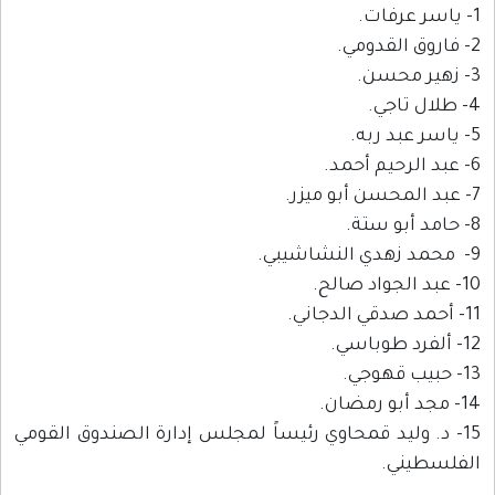
1- ياسر عرفات.
2- فاروق القدومي.
3- زهير محسن.
4- طلال تاجي.
5- ياسر عبد ربه.
6- عبد الرحيم أحمد.
7- عبد المحسن أبو ميزر.
8- حامد أبو ستة.
9- محمد زهدي النشاشيبي.
10- عبد الجواد صالح.
11- أحمد صدقي الدجاني.
12- ألفرد طوباسي.
13- حبيب قهوجي.
14- مجد أبو رمضان.
15- د. وليد قمحاوي رئيساً لمجلس إدارة الصندوق القومي
الفلسطيني.