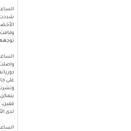
الساعة :00
شددت ق
الأخضر
وقامت آ
توجههم
الساعة :00
واصلت 
دوريات
على جان
ونشرت ق
يتمكن 
قفين، 
لدى ال
الساعة :00