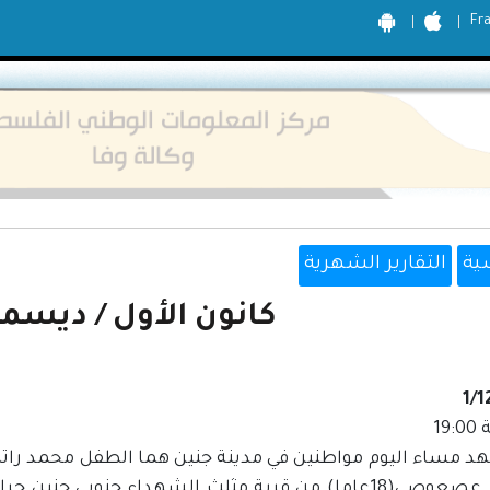
Fr
ية
التقارير الشهرية
كانون الأول / ديسمبر 01
1/1
19
محمود عصعوصي(18عاما) من قرية مثلث الشهداء جنوبي جني