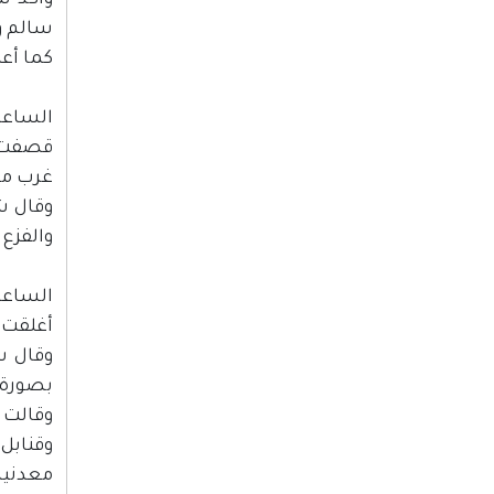
وأكد ش
سالم و
كما أعل
الساعة :00
قصفت م
غرب مح
وقال ش
والفزع
الساعة :00
أغلقت ق
وقال ش
بصورة م
وقالت 
وقنابل 
معدنية