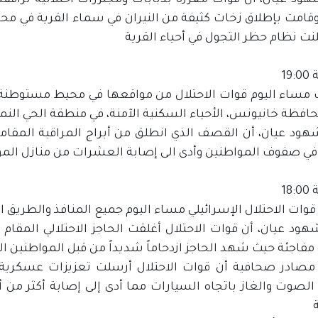
هود عيان، أن قوات معززة بدبابات ومجنزرات احتلالية تراف
قامت بإطلاق زخات كثيفة من النيران في سماء القرية في محا
نت نظام حظر التجول في أحياء القرية
19
ساء اليوم قوات الاحتلال من مواقعها في محيط مستوطنة (ن
افظة خانيونس، الأحياء السكنية الآمنة، في منطقة الحي الن
هود عيان، أن القصف الذي انطلق من أبراج المراقبة المقام
 في صفوف المواطنين وأدى الى إصابة العشرات من منازل المو
18
وات الاحتلال الإسرائيلي مساء اليوم جميع المنافذ والطريق ال
هود عيان، أن قوات الاحتلال أغلقت الحاجز الاحتلالي المقام
فاجئة حيث شهد الحاجز ازدحاماً شديداً من قبل المواطنين ال
مصادر صحافية أن قوات الاحتلال أرسلت تعزيزات عسكرية إل
الصوت والغاز باتجاه السيارات مما أدى إلى إصابة أكثر من أ