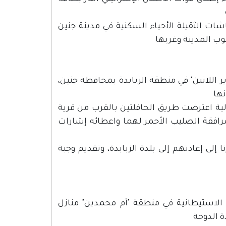
ات الثقيلة الأحياء السكنية في مدينة جنين
وب المدينة وغربها
 مساء اليوم، 70 طفلاً من "روضة دير اللاتين" في منطقة الزبابدة بمحافظة جنين،
نها
لالية اعترضت طريق الحافلتين بالقرب من قرية
رافقة الصليب الأحمر لهما واعطائه إشارات
ى إعادتهم إلى بلدة الزبابدة، وتقديم وجبة
الاستيطانية في منطقة "أم محمدين" منازل
 الدوحة