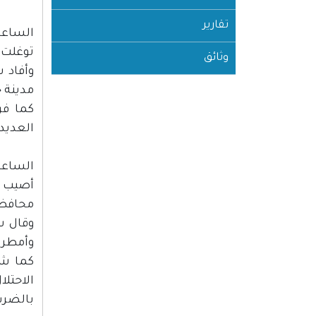
تقارير
الساعة :00
توغلت 
وثائق
وأفاد 
مدينة ج
كما فر
العديد
الساعة :00
أصيب ا
محافظة
وقال ش
وأمطروه
كما شه
الاحتل
بالضرب