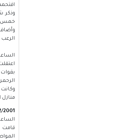
اقتحمت 
وذكر ش
خمس دب
وأضاف 
الرعب 
الساعة :00
اعتقلت
بقوات 
الرحمن 
وكانت 
منازل ا
2/2001
الساعة :00
قامت م
المواط