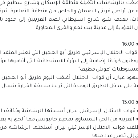
فت بالرشاشات الثقيلة منطقة الإسكان وشارع سطيح في ب
من أراضي قريتي النعمان والخاص من منطقة التعامرة شرق
يات، بهدف شق شارع استيطاني لضم القريتين إلى حدود بلد
 المؤدية إلى مدينة بيت لحم والقرى المجاورة
16
وات الاحتلال الإسرائيلي طريق أبو العجين التي تعتبر المنفذ 
نون كرفانا إضافية إلى البؤرة الاستيطانية التي أقاموها مؤ
مستوطنات "غوش قطيف"
هود عيان، أن قوات الاحتلال أغلقت اليوم طريق أبو العجي
ة على مدخل الطريق الوحيدة التي تربط منطقة القرارة شمال 
15
قوات الاحتلال الإسرائيلي نيران أسلحتها الرشاشة وقذائف
بة القريبة من الحي النمساوي بمخيم خانيونس مما ألحق به بع
لقت قوات الاحتلال الإسرائيلي نيران أسلحتها الرشاشة من 
 إلى تضرر عدد منها