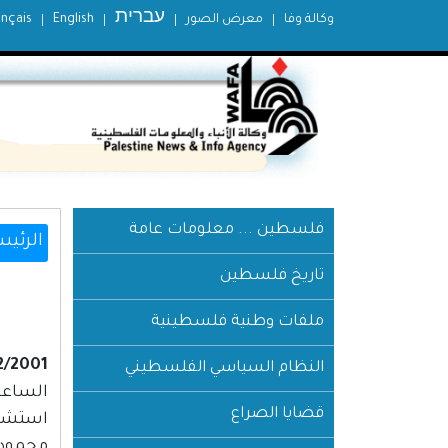
עברית
وكالة وفا
معرض الصور
English
ançais
فلسطين ... معلومات عامة
الرئيس
تاريخ فلسطين
ملفات وطنية فلسطينية
2/2001
النظام السياسي الفلسطيني
الساعة :00
قضايا الصراع