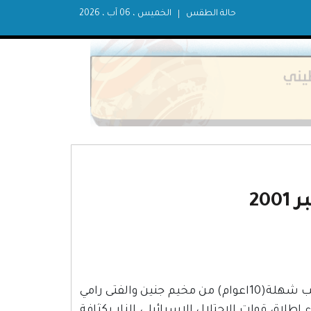
حالة الطقس
الخميس ، 06 آب ، 2026
20
استشهد مساء اليوم مواطنين في مدينة جنين هما الطفل محمد راتب شهلة(10اعوام) من مخيم جنين والفتى رامي
ن جراء إطلاق قوات الاحتلال الإسرائيلي النار بكثافة