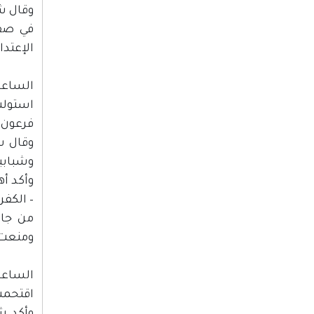
وقال شه
في صفو
الإعتدا
الساعة :00
استولت
فرعون 
وقال ش
وشبابي
وأكد أه
– الكفر
من جان
ومنعت 
الساعة :00
اقتحمت 