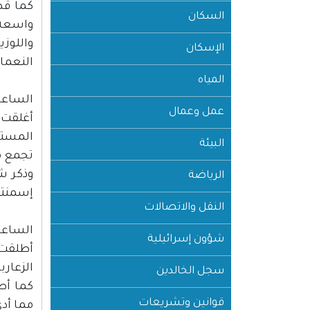
كما قص
السكان
واسعة 
واللوز
الإسكان
النعمان
المياه
الساعة :00
عمل وعمال
أغلقت ق
المستوط
البيئة
تجمع 
وذكر ش
الرياضة
إسمنتي
النقل والاتصالات
الساعة :00
شؤون إسرائيلية
أطلقت 
الزعار
سجل الخالدين
كما أط
قوانين وتشريعات
مما أدى