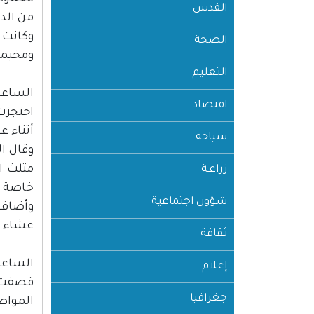
القدس
من الدب
وكانت 
الصحة
ومخيمه
التعليم
الساعة :00
اقتصاد
أثناء ع
سياحة
وقال ال
مثلث ا
زراعـة
خاصة م
شؤون اجتماعية
وأضاف،
عشاء 
ثقافة
الساعة :00
إعلام
قصفت ق
جغرافيا
المواط