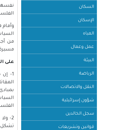
نفسها 
السكان
الفلسطي
الإسكان
وأمام ه
المياه
السياسي
من أجل
عمل وعمال
مسيرة 
البيئة
على ا
الرياضة
1- إن
المقات
النقل والاتصالات
بمبادئ 
السياس
شؤون إسرائيلية
الفلسط
سجل الخالدين
2- ول
تشكل خ
قوانين وتشريعات