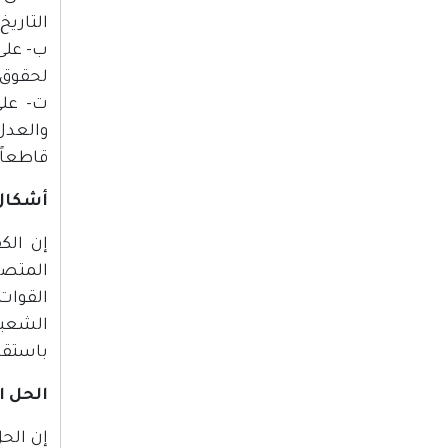
التاريخ.
ب‌- على
لحقوق 
ت‌- عل
والعدل 
قاطعاً،
أشكال
المتصا
القوات
الشعبي
باستقا
الحل 
إن الحل