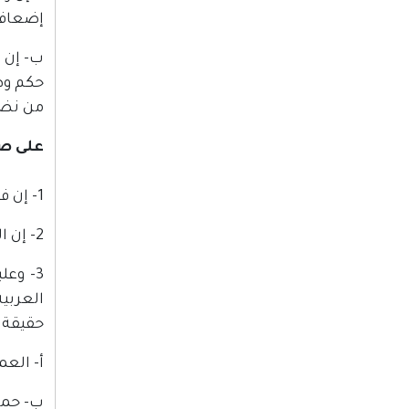
إضعافه
ب‌- إن 
حكم وط
من نضا
على صع
1- إن فلسطين جزء لا يتجزأ من الوطن العربي، وإن الشعب الفلسطيني جزء لا يتجزأ من الأمة العربية.
2- إن الثورة الفلسطينية جزء من الحركة الثورية العربية، وهي طليعتها الثورية في هذه المرحلة التاريخية.
3- وع
العربي
حقيقة ي
أ‌- ال
ب‌- حما