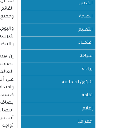
القدس
القائم
وجميع أ
الصحة
واليوم
التعليم
شرسة ي
اقتصاد
والتنكي
سياحة
إن هذه
تصفية 
زراعـة
العالمي
على أن
شؤون اجتماعية
وامتداد
كاسحة 
ثقافة
يضاف إ
إعلام
انتصار
جغرافيا
تواجه 