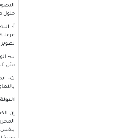
التصوف
حلول مر
أ‌- ال
عرقلته
تطوير ا
ب‌- ال
مثل تل
ت‌- ات
بالتعاو
الدولة
إن الك
المحرر
بنفس ا