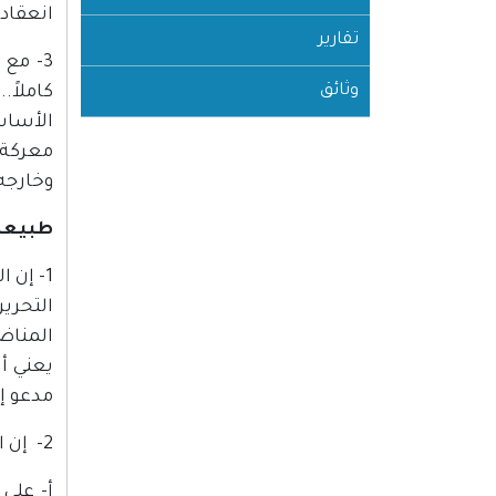
انعقاده
تقارير
3- مع
وثائق
كاملاً
الأساس
معركة 
وخارجه
طبيعة 
1- إن 
التحري
المناض
يعني أ
مدعو إل
2- إن الثورة الفلسطينية تمثل حركة التقدم في المجتمع العربي الفلسطيني على الأسس التالية:
أ‌- على