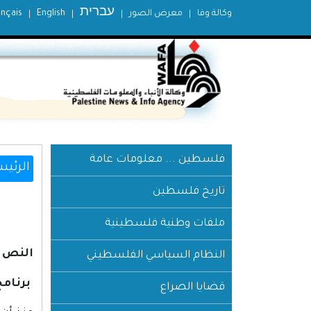
עברית
وكالة وفا
معرض الصور
English
ançais
فلسطين ... معلومات عامة
الرئيس
تاريخ فلسطين
ملفات وطنية فلسطينية
النص ا
النظام السياسي الفلسطيني
برنامج
قضايا الصراع