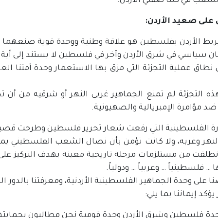
لشعب في كلتا ضفتي الأردن.
على صعيد الأردن:
يربط الأردن بفلسطين هو علاقة وطنية ووحدة قوية صنعهما الت
ن سياسي في شرق الأردن وآخر في فلسطين لا يستند إلى أية شر
نطاق عملية التجزئة التي مزق بها الاستعمار وحدة أمتنا الع
ذه التجزئة لم تمنع الجماهير غربي النهر أو شرقيه من أن
د مؤامرة الإمبريالية والصهيونية.
ورة الفلسطينية التي رفعت شعار تحرير فلسطين وطرحت قضية
نهر وغربه، ولا كانت تؤمن بأن نضال الشعب الفلسطيني يمك
انطلقت من مستلزمات مرحلة تاريخية معينة بهدف التركيز على
… فلسطينياً … وعربياً … ودولياً.
ا على وحدة الجماهير الفلسطينية الأردنية، ومعرفتنا بالدور
يؤكد إيماننا بما يلي:
وحدة فلسطين وشرق الأردن وحدة قومية نحن مطالبون بحمايتها 