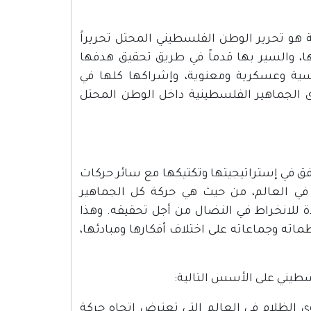
ة هو تحرير الوطن الفلسطيني المحتل تحريراً
ها، والسير بها قدماً في طريق تحقيق هدفها
اسية وعسكرية ومعنوية، وإشراكها كلها في
 الجماهير الفلسطينية داخل الوطن المحتل
وافق في إستراتيجيتها وتكتيكها مع سائر حركات
ية في العالم، من حيث هي حركة كل الجماهير
دة للانخراط في النضال من أجل تحقيقه. وهذا
ته وجماعاته على اختلاف أفكارها ومبادئها،
وى الظلام في العالم التي تعترض اتجاه حركة