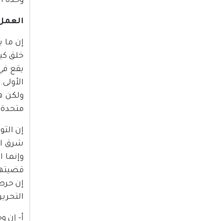
وحدة ا
العمل 
إن ما 
خلق كيا
يقع في 
الأولى.
ولكن ه
متحدة ض
إن الث
شرق ال
وإنما 
قضيتها 
إن حرصن
التحرير 
أ‌- إن 