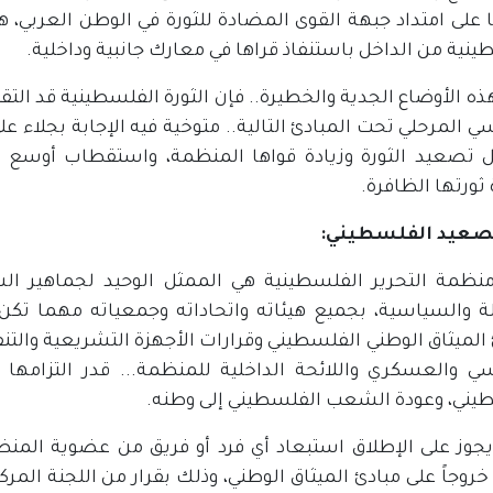
على امتداد جبهة القوى المضادة للثورة في الوطن العربي، هذ
نية من الداخل باستنفاذ قراها في معارك جانبية وداخلية.
ذه الأوضاع الجدية والخطيرة.. فإن الثورة الفلسطينية قد الت
 المرحلي تحت المبادئ التالية.. متوخية فيه الإجابة بجلاء ع
 تصعيد الثورة وزيادة قواها المنظمة، واستقطاب أوسع ق
ثورتها الظافرة.
لصعيد الفلسطيني:
 منظمة التحرير الفلسطينية هي الممثل الوحيد لجماهير 
لة والسياسية، بجميع هيئاته واتحاداته وجمعياته مهما تكن ا
الميثاق الوطني الفلسطيني وقرارات الأجهزة التشريعية والتنف
ي والعسكري واللائحة الداخلية للمنظمة... قدر التزامها 
يني، وعودة الشعب الفلسطيني إلى وطنه.
ا يجوز على الإطلاق استبعاد أي فرد أو فريق من عضوية المنظم
روجاً على مبادئ الميثاق الوطني، وذلك بقرار من اللجنة الم