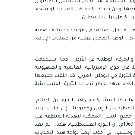
ع شعبنا المناضل في مطلع عام 1965م تفجر الثورة المسلحة ضد الكيان السياسي الصهيوني
عها، ومن خلفها الجماهير العربية الواسعة،
حرير كامل تراب فلسطين.
رة من مراحل نضالها في مواجهة عملية تصفية
اخل الوطن المحتل نفسه من عمليات الإبادة
الحركة الوطنية في الأردن.. كما استهدفت
 فإن قوى الإمبريالية العالمية والصهيونية
ة للثورة في الوطن العربي. قد التقت جميعها
اتقاء منها لخطر تصاعد الثورة الفلسطينية
صالحها المشتركة في هذا الجزء من العالم.
المطرد في لاوس وكمبوديا.. إلى جانب تزايد
عن جميع السبل الممكنة لتهدئة المنطقة على
أساس تثبيت الانتصار العسكري الذي أحرزه الأعداء في معركة عام 1967م. إن الثورة الفلسطينية، هكذا.. لم تعد
 وحسب.. بل أخذت أيضاً تواجه هذه التحديات