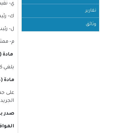
ي- 
تقارير
ك- رئي
وثائق
ل- رئي
م- مم
مادة (3)
يلغي كل
مادة (4)
الجريد
صدر بمدينة
الموافق: 18 ذو القعدة ،