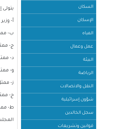
السكان
يتولى إ
الإسكان
أ‌- و
ب‌- مم
المياه
ج- م
عمل وعمال
د- مم
البيئة
و- ممث
الرياضة
ز- مم
النقل والاتصالات
ح- مم
شؤون إسرائيلية
ط- ممث
سجل الخالدين
المجل
قوانين وتشريعات