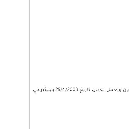
على جميع الجهات المختصة، كل فيما يخصه، تنفيذ أحكام هذا القانون ويعمل به من تاريخ 29/4/2003 وينشر في