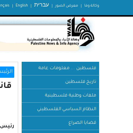
עברית
وكالة وفا
معرض الصور
English
ançais
فلسطين ... معلومات عامة
الرئيس
تاريخ فلسطين
ملفات وطنية فلسطينية
النظام السياسي الفلسطيني
قضايا الصراع
رئيس ا