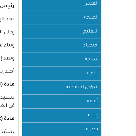
القدس
رئيس 
الصحة
بعد الإط
التعليم
وعلى المرسوم الرئاسي
وبناء 
اقتصاد
وبعد إقر
سياحة
أصدرنا 
زراعـة
مادة (1)
شؤون اجتماعية
تستبدل 
ثقافة
في القانون ر
إعلام
مادة (2)
جغرافيا
يستبدل بالفقرة (1) من المادة