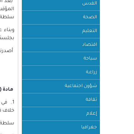
القدس
سلطة ا
الصحة
وبناء 
التعليم
بجلسته ال
اقتصاد
أصدرنا 
سياحة
زراعـة
شؤون اجتماعية
مادة (1)
ثقافة
1. في 
خلاف ذ
إعلام
سلطة ا
جغرافيا