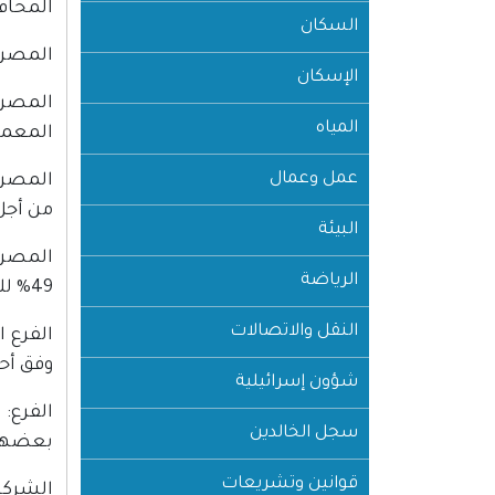
المحاف
السكان
المصرف
الإسكان
المصرف
المياه
المعمو
عمل وعمال
المصرف
من أجل 
البيئة
المصرف
الرياضة
49% للفرع الأجنبي ولا تقل عن 51% للمصرف المرخص.
النقل والاتصالات
الفرع 
وفق أحك
شؤون إسرائيلية
الفرع:
سجل الخالدين
بعضها
قوانين وتشريعات
الشركة