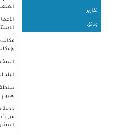
المتعلق
تقارير
الأعما
وثائق
الاستثم
مكاتب 
وإمكان
الشخص:
البلد ا
سلطة ا
وفروع 
من رأس
المشرو