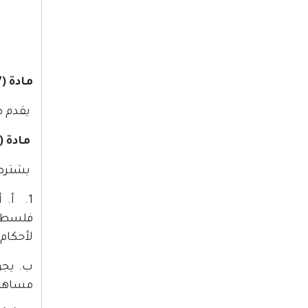
مادة (7)
يقدم ط
مادة (8)
يشترط 
1. أ.
فلسطين
لأحكام
ب. يجو
مساهمة