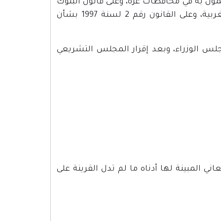
فة رقم 26 لسنة 1941 وتعديلاته المعمول به في محافظات غزة، وعلى قانون البنوك
المؤقت رقم 94 لسنة 1966 المعمول به في محافظات الضفة الغربية، وعلى القانون رقم 2 لسنة 1997 بشأن
جلس الوزراء، وبعد إقرار المجلس التشريعي
اني المبينة لها أدناه ما لم تدل القرينة على