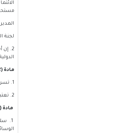
الائتم
مستحقا
المدير 
لجنة ال
2. إن
الدولية
مادة (2)
1. تسري أحكام هذا القانون على جميع المصارف والشركات المالية التي تزاول أعمالاً مصرفية في فلسطين.
2. تعتبر الفروع القائمة في فلسطين والعائدة لمصرف واحد، مصرفاً واحداً في تطبيق أحكام هذا القانون.
مادة (3)
1. سل
الوسائل