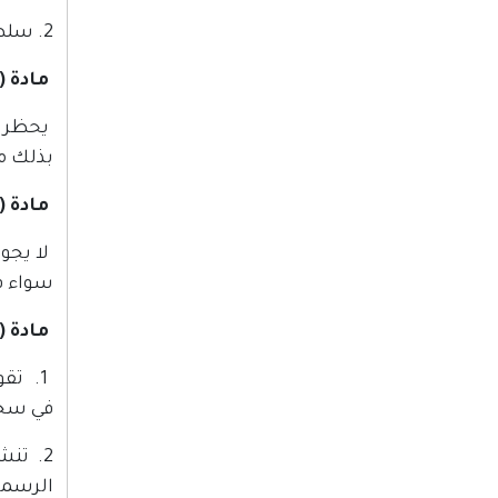
2. سلطة النقد هي الجهة الوحيدة المخولة بتنفيذ أحكام هذا القانون، وأية أنظمة أو تعليمات تصدر بمقتضاه.
مادة (4)
يحظر ع
بذلك من
مادة (5)
لا يجو
سواء في
مادة (6)
1. تق
في سجل
2. تن
الرسمي