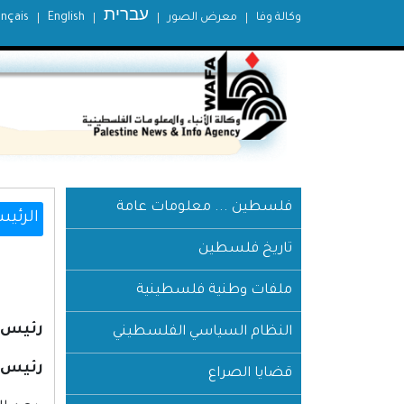
עברית
وكالة وفا
معرض الصور
English
ançais
فلسطين ... معلومات عامة
الرئيس
تاريخ فلسطين
ملفات وطنية فلسطينية
رئيس ا
النظام السياسي الفلسطيني
رئيس 
قضايا الصراع