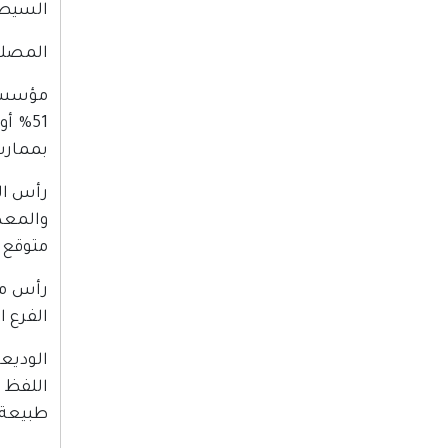
السيطر
المصلحة ال
مؤسسة 
51% 
بممارس
رأس الم
والمعد
متوقع 
رأس ما
الفرع 
الوديعة
اللفظ 
طبيعة ا