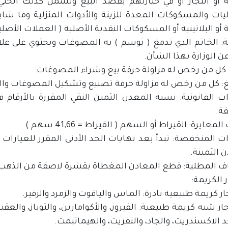
 أو التجار أو في حيازتهم بقصد البيع وتشمل كذلك الحلي
ليات والمسكوكات المعدة للزينة والأدوات المنزلية وما شا
أو البلاتينية أو المسكوكات النقدية الأصلية ( العملات الأصلية
 الخاتم الذي تدمغ ( توسم ) به المصوغات ويحتوي على علامة 
 الوزارة بهذا الشأن.
: كل من رخص له مزاولة حرفة بيع وشراء المصوغات.
: كل من رخص له مزاولة حرفة تصنيع وتشكيل المصوغات والات
ات القانونية: نسبة المعدن الثمين النقي المقررة بالأرق
فة.
معايرة: القيراط أو السهم ( القيراط = 41,66 سهم ).
ات المنخفضة: تبدأ بعد نهايات الحد الأدنى المقرر للعيارات
 الثمينة.
ف المطلية: قطع المعادن المغطاة بقشرة لاصقة من الذهب أو 
 الكريمة:
حجار شبه كريمة طبيعية: الفيروز، والأكوامارين، والتوباز، والعق
د الاكسندريت، والجاد، والنفريت، والهيماتيمت.