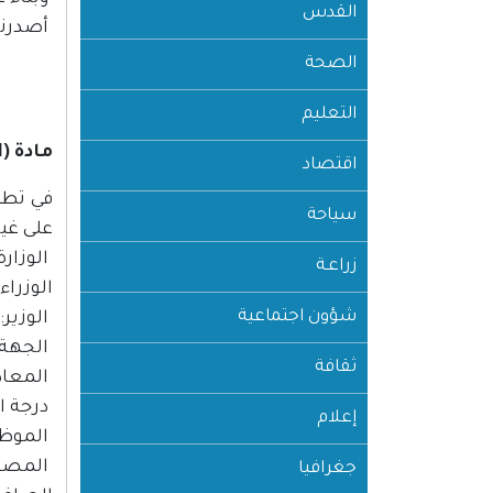
القدس
أصدرنا 
الصحة
التعليم
مادة (1)
اقتصاد
في تطبي
سياحة
على غير
الوزار
زراعـة
الوزراء.
شؤون اجتماعية
الوزير:
الجهة 
ثقافة
المعادن
درجة ال
إعلام
الموظف
المصوغ
جغرافيا