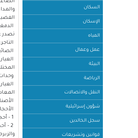
الصاغة
السكان
والمدا
الفضية 
الإسكان
الدمغة:
تصدر عن
المياه
التاجر
عمل وعمال
الصائغ
العيار
البيئة
المختل
وحدات ال
الرياضة
العيار
النقل والاتصالات
المعادن
الأصنا
شؤون إسرائيلية
الأحجار
1 - أحجار كريمة طبيعية نادرة: الماس والياقوت والزمرد والزقير.
سجل الخالدين
2 - أ
والزبرج
قوانين وتشريعات