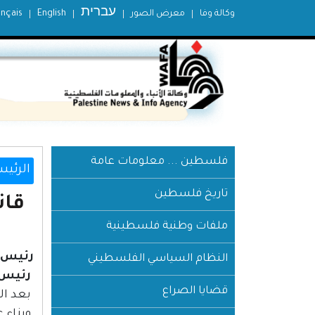
עברית
وكالة وفا
معرض الصور
English
ançais
فلسطين ... معلومات عامة
الرئيس
تاريخ فلسطين
قانون رقم (5) 
ملفات وطنية فلسطينية
رئيس ا
النظام السياسي الفلسطيني
رئيس 
قضايا الصراع
بعد ال
وبناء 