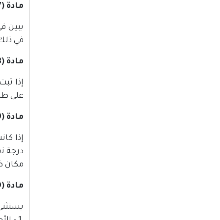
مادة (7)
يبين ف
في ذلك 
مادة (8)
إذا ثبت
على طلب
مادة (9)
إذا كا
درجة نق
مكان ظ
مادة (10)
يستثنى 