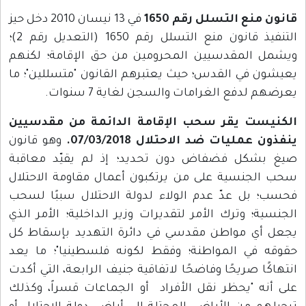
قانون منع التسلل رقم 1650
في 13 نيسان 2010 دخل حيز
التنفيذ قانون منع التسلل رقم 1650 (التعديل رقم 2)؛
ويشمل المقدسيين المحرومين من حق الإقامة؛ لكنهم
يعيشون في القدس؛ حيث يعتبرهم القانون "متسللين"؛ ما
يعرضهم لدفع الغرامات والسجن لغاية 7 سنوات.
الكنيست يقر سحب الإقامة الدائمة من مقدسيين
ينفذون عمليات ضد الاحتلال 07/03/2018.
وهو
قانون
صيغ بشكل فضفاض دون تحديد؛ إذ لم يقيّد معاقبة
سحب الجنسية على من يرتكبون أعمال مقاومة الاحتلال
فحسب؛ بل عدّ عدم الولاء لدولة الاحتلال سببًا لسحب
الجنسية؛ وترك الأمر لتقديرات وزير الداخلية؛ الأمر الذي
يجعل أي مواطن مقدسي في دائرة التهديد بإسقاط كل
حقوقه في المواطنة؛ وفقط لكونه فلسطينيا"؛ ما يعد
انتهاكًا صريحًا وفاضحًا لاتفاقية جنيف الرابعة، التي أكدت
على أنه "يحظر نقل الأفراد أو الجماعات قسراً، وكذلك