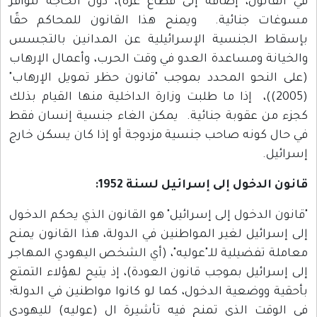
في القانون، إضافة إلى قطاع غزة)، دون الحاجة لتوافر
مسوغات جنائية. ويمنح هذا القانون للمحاكم حقًا
بإسقاط الجنسية الإسرائيلية عن المدانين بالتجسس
والخيانة ومساعدة العدو في وقت الحرب، وأعمال الإرهاب
(على النحو المحدد بموجب "قانون حظر تمويل الإرهاب"
(2005))، إذا ما طلبت وزارة الداخلية منها القيام بذلك
كجزء من عقوبة جنائية. يمكن الغاء جنسية إنسان فقط
في حال كونه صاحب جنسية مزدوجة أو إذا كان يسكن خارج
إسرائيل.
قانون الدخول إلى إسرائيل لسنة 1952:
"قانون الدخول إلى إسرائيل" هو القانون الذي يحكم الدخول
إلى إسرائيل لغير المواطنين في الدولة، هذا القانون يمنح
معاملة تفضيلية للـ"عوليه"، (أي الشخص اليهودي المهاجر
إلى إسرائيل بموجب قانون العودة)، إذ يتيح لهؤلاء التمتع
بأحقية ووضعية الدخول، كما لو كانوا مواطنين في الدولة؛
في الوقت الذي تمنح فيه تأشيرة ال (عوليه) لليهودي