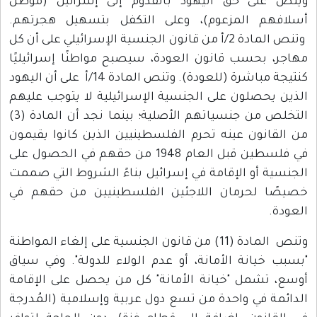
وينص على حق اليهود بالقدوم إلى إسرائيل (موطن
أسلافهم المزعوم)، وعلى التكفل بتسهيل هجرتهم.
وتنص المادة 2/أ من قانون الجنسية الإسرائيلي على أن كل
مهاجر، بحسب قانون العودة، سيصبح مواطنًا إسرائيليًا
كنتيجة مباشرة (للعودة). وتنص المادة 14/أ على أن اليهود
الذين يحصلون على الجنسية الإسرائيلية لا يتوجب عليهم
التخلص من جنسياتهم الأصلية؛ بينما نجد أن المادة (3)
من القانون عينه تحرم الفلسطينيين الذين كانوا يقيمون
في فلسطين قبل العام 1948 من حقهم في الحصول على
الجنسية أو الإقامة في إسرائيل بناءً الشروط التي صممت
خصيصًا لحرمان اللاجئين الفلسطينيين من حقهم في
العودة.
وتنص المادة (11) من قانون الجنسية على إلغاء المواطنة
"بسبب خيانة الأمانة، أو عدم الولاء للدولة". وفي سياق
أوسع، تشمل "خيانة الأمانة" كل من يحصل على الإقامة
الدائمة في واحدة من تسع دول عربية وإسلامية (المُدرجة