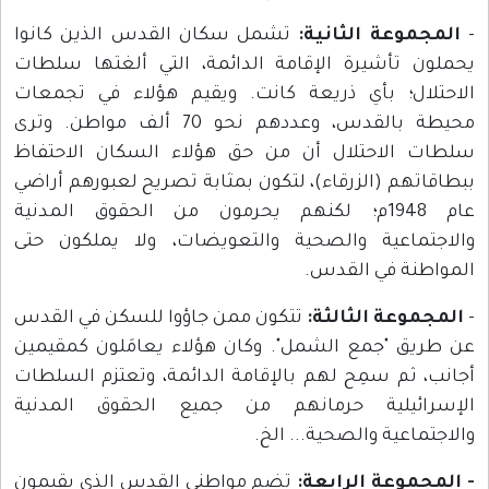
-
المجموعة الثانية:
تشمل سكان القدس الذين كانوا
يحملون تأشيرة الإقامة الدائمة، التي ألغتها سلطات
الاحتلال؛ بأي ذريعة كانت. ويقيم هؤلاء في تجمعات
محيطة بالقدس، وعددهم نحو 70 ألف مواطن. وترى
سلطات الاحتلال أن من حق هؤلاء السكان الاحتفاظ
ببطاقاتهم (الزرقاء)، لتكون بمثابة تصريح لعبورهم أراضي
عام 1948م؛ لكنهم يحرمون من الحقوق المدنية
والاجتماعية والصحية والتعويضات، ولا يملكون حتى
المواطنة في القدس.
-
المجموعة الثالثة:
تتكون ممن جاؤوا للسكن في القدس
عن طريق "جمع الشمل". وكان هؤلاء يعامَلون كمقيمين
أجانب، ثم سمِح لهم بالإقامة الدائمة، وتعتزم السلطات
الإسرائيلية حرمانهم من جميع الحقوق المدنية
والاجتماعية والصحية... الخ.
- المجموعة الرابعة:
تضم مواطني القدس الذي يقيمون