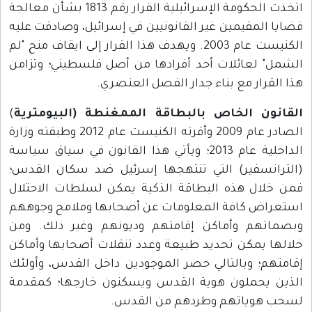
اتخذت الحكومة الإسرائيلية القرار رقم 1813 بشأن معالجة
قضايا المقيمين غير القانونيين في إسرائيل، وصادقت عليه
الكنيست عام 2003. ويهدف هذا القرار إلى ايقاف منح "لم
الشمل" لعائلات أحد أفرادها من أصل فلسطيني؛ وتزامن
هذا القرار مع بناء جدار الفصل العنصري.
القانون الخاص بالبطاقة الممغنطة (البيومترية
)
الصادر عام 2009 وأقرته الكنيست عام 2012 وطبقته وزارة
الداخلية عام 2013؛ ويأتي هذا القانون في سياق سياسة
(الترانسفير) التي تنتهجها إسرئيل ضد سكان القدس؛
فمن خلال هذه البطاقة الذكية يمكن لسلطات الاحتلال
استعراض كافة المعلومات عن أصحابها وملامح وجوههم
وبصماتهم وأماكن إقامتهم وديونهم وغير ذلك. ومن
خلالها يمكن تحديد طبيعة وعدد تنقلات أصحابها وأماكن
إقامتهم؛ وبالتالي حصر الموجودين داخل القدس، وأولئك
الذين يحملون هوية القدس ويسكنون خارجها؛ كمقدمة
لسحب هوياتهم وطردهم من القدس.