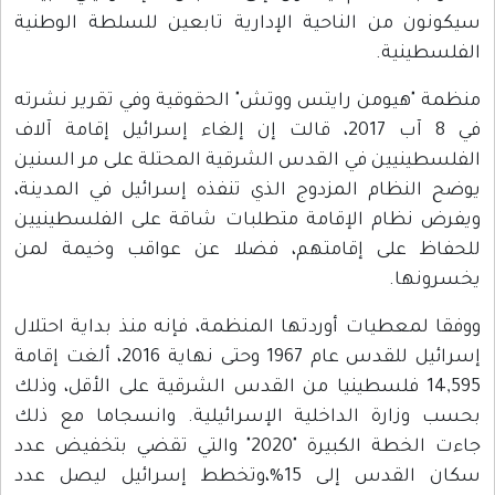
سيكونون من الناحية الإدارية تابعين للسلطة الوطنية
الفلسطينية.
منظمة "هيومن رايتس ووتش" الحقوقية وفي تقرير نشرته
في 8 آب 2017، قالت إن إلغاء إسرائيل إقامة آلاف
الفلسطينيين في القدس الشرقية المحتلة على مر السنين
يوضح النظام المزدوج الذي تنفذه إسرائيل في المدينة،
ويفرض نظام الإقامة متطلبات شاقة على الفلسطينيين
للحفاظ على إقامتهم، فضلا عن عواقب وخيمة لمن
يخسرونها.
ووفقا لمعطيات أوردتها المنظمة، فإنه منذ بداية احتلال
إسرائيل للقدس عام 1967 وحتى نهاية 2016، ألغت إقامة
14,595 فلسطينيا من القدس الشرقية على الأقل، وذلك
بحسب وزارة الداخلية الإسرائيلية. وانسجاما مع ذلك
جاءت الخطة الكبيرة "2020" والتي تقضي بتخفيض عدد
سكان القدس إلى 15%،وتخطط إسرائيل ليصل عدد