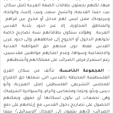
فيها، لكنهم يحملون بطاقات الضفة الغربية (مثل سكان:
بيت حنينا القديمة، والشيخ سعد، وبيت إكسا، والولجة،
وبيرعونة)، ممن ليس لهم مدخل أو مخرج بين قراهم
والمناطق المجاورة، إلا عبر حدود بلدية القدس
الغربية. وهؤلاء ستكون بطاقاتهم شبه تصاريح خاصة
تخولهم الدخول أو الخروج إلى مناطقهم، وإلى حدود غربي
القدس فقط؛ دون منحهم حق المواطنة المدنية
والاجتماعية وسواها، وعدم اعتبارهم مواطنين مقدسيين،
رغم استمرار فرض الضرائب على ممتلكاتهم وأنشطتهم.
-
المجموعة الخامسة:
تتألف من سكان القرى
الفلسطينية المحيطة بالقدس، التي شملها حق الاقتراع
للمجلس التشريعي الفلسطيني (مثل: العيزرية، وأبو
ديس، وبدّو، وحزما، ومخماس، والرام، والسواحرة الشرقية)،
وهي تجمعات لن يكون لسكانها أي حقوق، ويمكنهم
الحصول على تصاريح دخول القدس، مع إرغامهم على دفع
الضرائب؛ لأنهم ينتمون إلى المجال "الإسرائيلي"؛ بينما