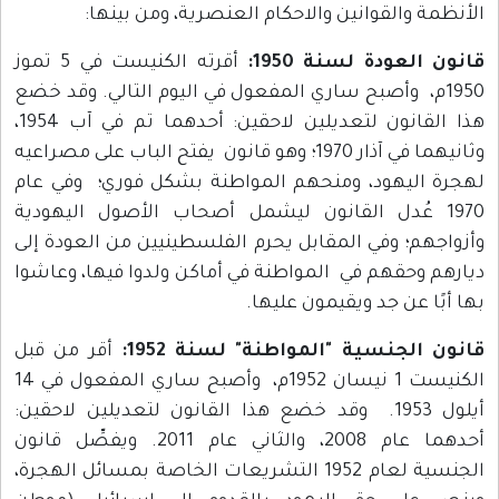
الأنظمة والقوانين والاحكام العنصرية، ومن بينها:
قانون العودة لسنة 1950:
أقرته الكنيست في 5 تموز
1950م، وأصبح ساري المفعول في اليوم التالي. وقد خضع
هذا القانون لتعديلين لاحقين: أحدهما تم في آب 1954،
وثانيهما في آذار 1970؛ وهو قانون يفتح الباب على مصراعيه
لهجرة اليهود، ومنحهم المواطنة بشكل فوري؛ وفي عام
1970 عُدل القانون ليشمل أصحاب الأصول اليهودية
وأزواجهم؛ وفي المقابل يحرم الفلسطينيين من العودة إلى
ديارهم وحقهم في المواطنة في أماكن ولدوا فيها، وعاشوا
بها أبًا عن جد ويقيمون عليها.
قانون الجنسية "المواطنة" لسنة 1952:
أقر من قبل
الكنيست 1 نيسان 1952م، وأصبح ساري المفعول في 14
أيلول 1953. وقد خضع هذا القانون لتعديلين لاحقين:
أحدهما عام 2008، والثاني عام 2011. ويفصِّل قانون
الجنسية لعام 1952 التشريعات الخاصة بمسائل الهجرة،