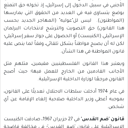
الأجنبي في سبيل الدخول إلى إسرائيل، إذ تخوله حق التمتع
بوضع يتساوى فيه في العديد من الحقوق التي يمارسها
(المواطنون). ليس لل"عوليه" (المهاجر الجديد بحسب
هذا القانون) حق التصويت والترشح لانتخابات البرلمان
الإسرائيلي (الكنيست) أو الحصول على جواز سفر إسرائيلي؛
لكن له أن يصبح مواطناً بشكل تلقائي، وفقاً لما ينص عليه
قانون المواطنة في هذا الشأن.
ويعتبر هذا القانون الفلسطينيين مقيمين، مثلهم مثل
الأجانب القادمين من الخارج للعمل فيها؛ حيث أصبح
القانون مرجعًا لوزارة الداخلية الإسرائيلية.
في عام 1974 أدخلت سلطات الاحتلال تعديلًا على القانون،
بموجبه أعطي وزير الداخلية صلاحية إلغاء الإقامة عن أي
شخص.
قانون 'ضم القدس'
في 27 حزيران 1967، صادقت الكنيست
الإسرائيلية على قانون 'ضم القدس'؛ في مخالفة فاضحة