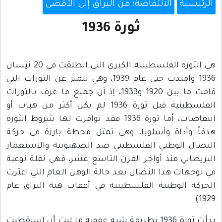
الرئيسية
الانتفاضة؛ من البراق إلى الأقصى
ثورة 1936
هي الثورة الفلسطينية الكبرى التي انطلقت في 20 نيسان
1936 وامتدت حتى عام 1939، وهي تتميز عن الثورات التي
قامت ما بين 1920 و1933، إذ أن جميع ما عرف بالثورات
الفلسطينية قبل ثورة 1936 لم يكن أكثر من هبات أو
انتفاضات، أما ثورة 1936 فقد توافرت لها شروط الثورة
هدفاً وأداة وأسلوبا، وهي تمثل محطة بارزة في حركة
النضال الوطني الفلسطيني ضد الصهيونية والاستعمار
البريطاني منذ أواخر القرن التاسع عشر، فهي نقلة نوعية
في توجهات هذا النضال بعد حالة الوهن العام التي اعترت
الحركة الوطنية الفلسطينية في أعقاب هبة البراق عام
1929).
بدأت ثورة 1936 بطريقة شبه عفوية ما لبث أن استقطبت