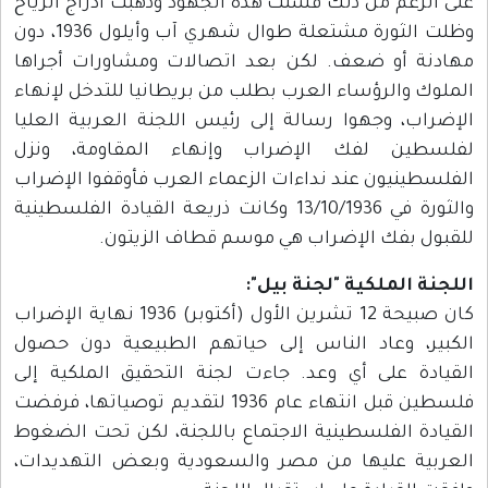
على الرغم من ذلك فشلت هذه الجهود وذهبت أدراج الرياح
وظلت الثورة مشتعلة طوال شهري آب وأيلول 1936، دون
مهادنة أو ضعف. لكن بعد اتصالات ومشاورات أجراها
الملوك والرؤساء العرب بطلب من بريطانيا للتدخل لإنهاء
الإضراب، وجهوا رسالة إلى رئيس اللجنة العربية العليا
لفلسطين لفك الإضراب وإنهاء المقاومة، ونزل
الفلسطينيون عند نداءات الزعماء العرب فأوقفوا الإضراب
والثورة في 13/10/1936 وكانت ذريعة القيادة الفلسطينية
للقبول بفك الإضراب هي موسم قطاف الزيتون.
اللجنة الملكية "لجنة بيل":
كان صبيحة 12 تشرين الأول (أكتوبر) 1936 نهاية الإضراب
الكبير، وعاد الناس إلى حياتهم الطبيعية دون حصول
القيادة على أي وعد. جاءت لجنة التحقيق الملكية إلى
فلسطين قبل انتهاء عام 1936 لتقديم توصياتها، فرفضت
القيادة الفلسطينية الاجتماع باللجنة، لكن تحت الضغوط
العربية عليها من مصر والسعودية وبعض التهديدات،