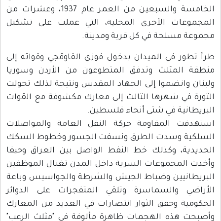
الخامسة والسبعين من العمر عام 1937، وعشرات من
المجموعات الأخرى المحلية، التي عملت على تشكيل
مجموعة مسلحة في كل قرية ومدينة.
طرأ تطور في الميدان بدخول فوزي القاوقجي وقواته إلى
منطقة المثلث وتدفق المتطوعون من الأردن وسوريا
ولبنان وانضموا إلى الجهاد المقدس ونتيجة لذلك تحولت
الثورة في شهرها الثالث إلى معارك مكشوفة مع القوات
البريطانية في شتى أنحاء فلسطين.
استهدفت المقاومة حركة النقل العامة والمواصلات
السلكية وسدت الطرق ونسفت الجسور وخطوط السكك
الحديدية، وكذلك خط النفط الواصل بين العراق وحيفا
وأخذت المجموعات السرية داخل المدن تغتال الموظفين
البريطانيين وضباط الجيش والشرطة والجواسيس وباعة
الأراضي والسماسرة وتلقي المتفجرات على الدوائر
الحكومية وحقق الثوار انتصارات في العديد من المعارك
وأصبحت هذه الهجمات ظاهرة مألوفة في "مثلث الرعب"