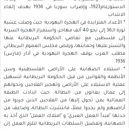
الدستورعام1923، وإضراب سوريا في 1936 بهدف إلغاء
الانتداب.
* الأعداد المتزايدة في الهجرة اليهودية: حيث وصلت عشية
ثورة الـ36 إلى نحو 40 ألف مهاجر، واستمرار الهجرة السرية
إلى فلسطين مع تغاضي الحكومة البريطانية عنها
والتستر عليها وحمايتها، ورفض مجلس العموم البريطاني
مطلب العرب بوقف الهجرة اليهودية في آذار (مارس)
1936.
* استيلاء الصهاينة على الأراضي الفلسطينية وسن
الأنظمة والقوانين من قبل الحكومة البريطانية لتسهيل
عملية الاستيلاء على الأراضي وتهجير الفلاحين وتحولهم
إلى عمال يعانون من البطالة. حيث ازدادت الطبقة
العمالية بمن تحول إليها من الفلاحين الذين جردوا من
أراضيهم ولم يجدوا عملاً، فانتشرت البطالة، وضاعف من
حدتها "مبدأ العمل العبري" و "امتلاك العمل" الذي أخذ به
الصهاينة، وتفضيل السلطات البريطانية لتلزم العمل إلى