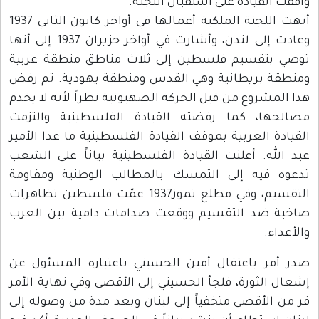
وافقت القيادة على استقبال اللجنة.
أنهت اللجنة الملكية أعمالها في أواخر كانون الثاني 1937
وعادت إلى لندن، وأشارت في أواخر حزيران 1937 إلى أنها
توصي بتقسيم فلسطين إلى ثلاث مناطق منطقة عربية
ومنطقة بريطانية وهي القدس ومنطقة يهودية. تم رفض
هذا المشروع من قبل الحركة الصهيونية نظراً لأنه لا يخدم
مصالحها، كما رفضته القيادة الفلسطينية والتزمت
القيادة العربية بموقف القيادة الفلسطينية ما عدا الأمير
عبد الله. أعلنت القيادة الفلسطينية بياناً على الشعب
تدعوه فيه إلى التمسك بالمطالب الوطنية ومقاومة
التقسيم، وفي مطلع تموز1937 عمّت فلسطين تظاهرات
صاخبة ضد التقسيم ووقعت صدامات دامية بين العرب
والأعداء.
صدر أمر باعتقال أمين الحسيني باعتباره المسئول عن
إشعال الثورة، فلجأ الحسيني إلى الأقصى وفي نهاية الأمر
فر من الأقصى متخفياً إلى لبنان وبعد مدة من وصوله إلى