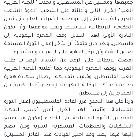
جميعها، وممثلين عن المستقلين، واتخذت "اللجنة العربية
العليا" القرار التالي وأعلنته على الشعب: "دعوة الشعب
العربي الفلسطيني إلى مواصلة الإضراب العام حتى تبدل
الحكومة البريطانية سياستها وتغير مواقفها، وأن تكون
البادرة الأولى لهذا التبديل وقف الهجرة اليهودية إلى
فلسطين، ولقد كان متفقاً أن يتأخر إعلان الثورة المسلحة
بعض الوقت وأن تركز الجهود على الإضراب واستمراره.
رفضت بريطانيا على الرغم من اشتداد الإضراب طلب
العرب بوقف الهجرة اليهودية كما أعلنته اللجنة العربية
العليا لفلسطين، وقامت بتحديهم بإصدار شهادة هجرة
جديدة قدمتها للوكالة اليهودية لإحضار أعداد كبيرة من
المهاجرين إلى فلسطين.
ورداً على هذا التحدي قرر القادة الفلسطينيون إعلان الثورة
المسلحة، وتنفيذاً لهذا القرار أعلن "جيش الجهاد
المقدس" الثورة المسلحة على الأعداء (مكون من جميع
التشكيلات والمنظمات العسكرية السرية ومن انضم
إليها فيما بعد، وقد اختير لقيادته عبد القادر الحسيني)