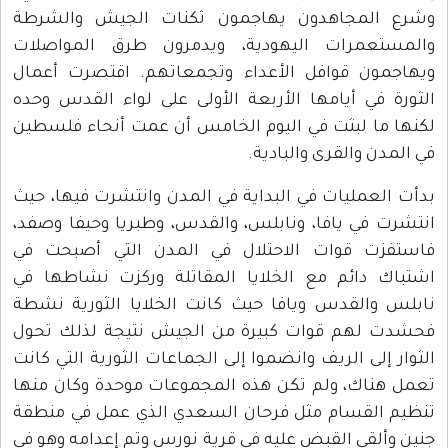
وشرع المجاهدون يهاجمون ثكنات الجيش والشرطة
والمستعمرات اليهودية، ويدمرون طرق المواصلات
ويهاجمون قوافل الأعداء وتجمعاتهم. اقتصرت أعمال
الثورة في أيامها الأربعة الأولى على لواء القدس وحده
لكنها ما لبثت في اليوم الخامس أن عمت أنحاء فلسطين
في المدن والقرى والبادية.
بدأت العمليات في البداية في المدن وانتشرت فيها، حيث
انتشرت في يافا، ونابلس، والقدس، وطبريا وحيفا وصفد،
فاستفزت قوات الاحتلال في المدن التي أصبحت في
اشتباك دائم مع الخلايا المقاتلة وركزت نشاطها في
نابلس والقدس ويافا حيث كانت الخلايا الثورية نشطة
فحشدت لهم قوات كبيرة من الجيش نتيجة لذلك تحول
الثوار إلى الريف وانضموا إلى الجماعات الثورية التي كانت
تعمل هناك، ولم تكن هذه المجموعات موحدة وكان منها
تنظيم القسام مثل فرحان السعدي الذي عمل في منطقة
جنين وألقي القبض عليه في قرية نورس وتم إعدامه وهو في