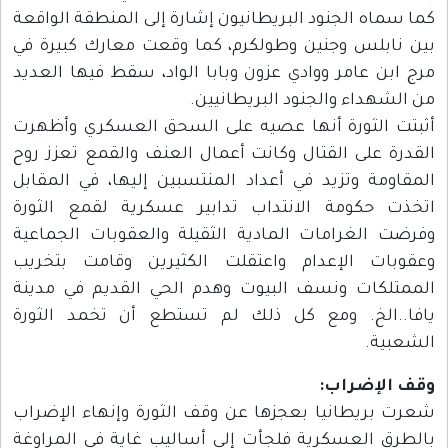
كما سماه الجنود البريطانيون إشارة إلى المنطقة الواقعة
بين نابلس وجنين وطولكرم، كما وقعت معارك كبيرة في
مرج ابن عامر ووادي عزون وبابا الواد، سقط فيها العديد
من الشهداء والجنود البريطانيين.
أثبتت الثورة أنها عصيه على السحق العسكري وأظهرت
القدرة على القتال وكانت أعمال العنف والقمع تعزز روح
المقاومة وتزيد في أعداد المنتسبين إليها، في المقابل
اتخذت حكومة الانتداب تدابير عسكرية لقمع الثورة
وفرضت الغرامات المادية الثقيلة والعقوبات الجماعية
وعقوبات الإعدام واعتقلت الكثيرين وقامت بتخريب
الممتلكات ونسف البيوت وهدم الحي القديم في مدينة
يافا..الخ. ومع كل ذلك لم تستطع أن تخمد الثورة
الشعبية.
وقف الإضراب:
شعرت بريطانيا بعجزها عن وقف الثورة وإنهاء الإضراب
بالطرق العسكرية فلجأت إلى أساليب غاية في المراوغة