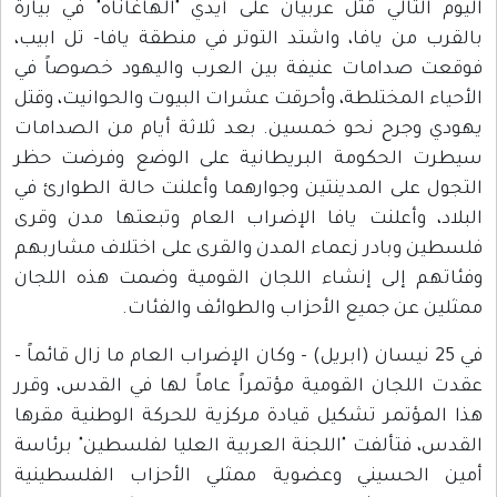
اليوم التالي قتل عربيان على أيدي "الهاغاناه" في بيارة
بالقرب من يافا، واشتد التوتر في منطقة يافا- تل ابيب،
فوقعت صدامات عنيفة بين العرب واليهود خصوصاً في
الأحياء المختلطة، وأحرقت عشرات البيوت والحوانيت، وقتل
يهودي وجرح نحو خمسين. بعد ثلاثة أيام من الصدامات
سيطرت الحكومة البريطانية على الوضع وفرضت حظر
التجول على المدينتين وجوارهما وأعلنت حالة الطوارئ في
البلاد، وأعلنت يافا الإضراب العام وتبعتها مدن وقرى
فلسطين وبادر زعماء المدن والقرى على اختلاف مشاربهم
وفئاتهم إلى إنشاء اللجان القومية وضمت هذه اللجان
ممثلين عن جميع الأحزاب والطوائف والفئات.
في 25 نيسان (ابريل) - وكان الإضراب العام ما زال قائماً -
عقدت اللجان القومية مؤتمراً عاماً لها في القدس، وقرر
هذا المؤتمر تشكيل قيادة مركزية للحركة الوطنية مقرها
القدس، فتألفت "اللجنة العربية العليا لفلسطين" برئاسة
أمين الحسيني وعضوية ممثلي الأحزاب الفلسطينية