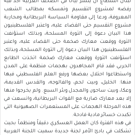
لبنان استطاع أن ينشر بياناً في الصحف العربية أكد فيه
رفضه لمشروع التقسيم وتمسكه بمطالب الشعب
المعروفة، ودعا إلى مقاومة السياسة البريطانية ومحاربة
مشروع التقسيم حتى القضاء عليه، واعتبر الفلسطينيون
هذا البيان دعوة إلى الثورة المسلحة، وبذلك استؤنفت
الثورة ووقعت معارك ضخمة حتى القضاء عليه، واعتبر
الفلسطينيون هذا البيان دعوة إلى الثورة المسلحة، وبذلك
استؤنفت الثورة ووقعت معارك ضخمة اتخذت الطابع
الحربي فقد قام المجاهدون بهجمات منظمة على المدن
واستطاعوا احتلال بعضها ورفع العلم الفلسطيني فيها
منها: الخليل، وبيت لحم، والفالوجه، والقدس القديمة،
وعكا، وبيت ساحور، والمجدل وبئر السبع. ولم يخرجوا منها
إلا بعد معارك ضارية مع القوات البريطانية، واتسعت في
هذه المرحلة الهجمات على المستعمرات الصهيونية التي
تكبدت خسائر مادية فادحة.
في هذه الفترة كان العمل العسكري دقيقاً ومنظماً بحيث
تشكلت في بادئ الأمر لجنة جديدة سميت اللجنة العربية