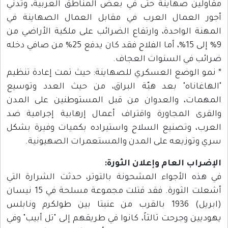
مقاولين صهاينة حتى في بعض المناطق العربية، وتدني
أجور العمال العرب في مقابل العمال الصهاينة في
المهنة الواحدة، وارتفاع الضرائب على ملكية الأراضي من
9% إلى 15%، أما الفلاح فقد كان يدفع 25% من صافي دخله
ضرائب في السنوات العجاف.
* نمو الوضع العسكري للصهاينة: حيث تمت إعادة تنظيم
"الهاغاناه" بعد هبّة البراق، من حيث العدد وتوسيع
المهمات، والعدوان من قبل المستوطنين على المدن
والقرى المجاورة واقتراف أعمال إرهابية إجرامية ضد
العرب، وتصنيع السلاح واستيراده بكميات وفيرة بشكل
سري وتوزيعه على المدن والمستعمرات الصهيونية.
الإضراب العام وإعلان الثورة:
في هذه الأجواء المشحونة بالتوتر، حدثت الشرارة التي
أشعلت الثورة. فقد قتلت مجموعة مسلحة في 15 نيسان
(ابريل) 1936 بالقرب من عنبتا بين طولكرم ونابلس
يهوديين وجرحت ثالثاً، كانوا في طريقهم إلى "تل أبيب" وفي