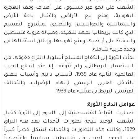
الشعب على نحو غير مسبوق، على أهداف وقف الهجرة
اليهودية، ومنع بيع الأراضي واغتيال باعة الأرض
والسماسرة والجواسيس والتصدي لمشروع التقسيم
الذي كانت بريطانيا تمهد لتنفيذه، وصيانة عروبة فلسطين
والحفاظ على أراضيها ومنع تهويدها، وإعلان استقلالها في
وحدة عربية شاملة.
لجأت الثورة إلى الكفاح المسلح أسلوبا، لانتزاع حقوقها من
الاستعمار البريطاني، ولم تتوقف إلا عند اندلاع الحرب
العالمية الثانية عام 1939، لأسباب ذاتية، وأسباب تتعلق
بالتدخل العربي الرسمي لإنهاء الإضراب، والتحالف
الفرنسي البريطاني عشية عام 1939.
عوامل اندلاع الثورة:
اضطرت القيادة الفلسطينية إلى اللجوء إلى الثورة كخيار
الشعب الوحيد نتيجة تطورات الأحداث بعد هبة البراق
1929، وكانت هذه التطورات والأحداث تشكل خطراً كبيراً
على الوجود العربي في فلسطين سياسياً واقتصادياً