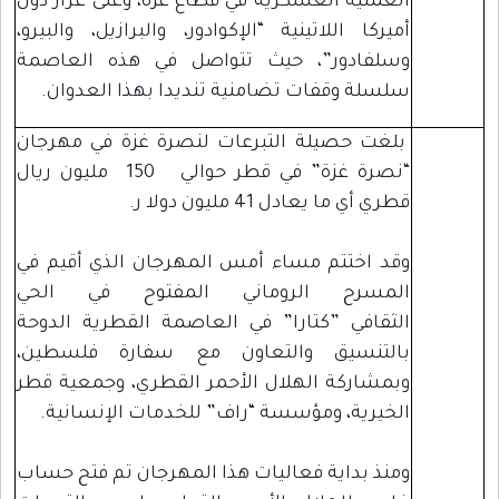
العملية العسكرية في قطاع غزة، وعلى غرار دول
أميركا اللاتينية “الإكوادور، والبرازيل، والبيرو،
وسلفادور”، حيث تتواصل في هذه العاصمة
سلسلة وقفات تضامنية تنديدا بهذا العدوان.
بلغت حصيلة التبرعات لنصرة غزة في مهرجان
“نصرة غزة” في قطر حوالي 150 مليون ريال
قطري أي ما يعادل 41 مليون دولا ر.
وقد اختتم مساء أمس المهرجان الذي أقيم في
المسرح الروماني المفتوح في الحي
الثقافي ”كتارا” في العاصمة القطرية الدوحة
بالتنسيق والتعاون مع سفارة فلسطين،
وبمشاركة الهلال الأحمر القطري، وجمعية قطر
الخيرية، ومؤسسة “راف” للخدمات الإنسانية.
ومنذ بداية فعاليات هذا المهرجان تم فتح حساب