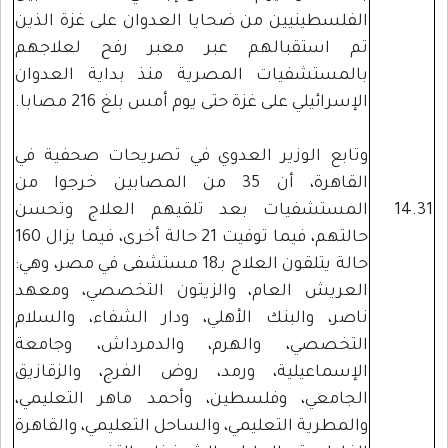
الفلسطينيين من ضحايا العدوان على غزة الذين
تم استقبالهم عبر معبر رفح لعلاجهم
بالمستشفيات المصرية منذ بداية العدوان
الإسرائيلي على غزة حتى يوم أمس بلغ 216 مصابا.
وتابع الوزير العدوي في تصريحات صحفية في
القاهرة، أن 35 من المصابين خرجوا من
14.31
المستشفيات بعد تلقيهم العلاج وتحسن
حالتهم، فيما توفيت 21 حالة أخرى، فيما يزال 160
حالة يتلقون العلاج بـ18 مستشفى في مصر، وهي:
العريش العام، والزيتون التخصصي، ومعهد
ناصر، والبنك الأهلي، ودار الشفاء، والسلام
التخصصي، والهرم، والدمرداش، وجامعة
الإسماعيلية، ورمد، روض الفرج، والزقازيق
الجامعي، وفلسطين، وأحمد ماهر التعليمي،
والمطرية التعليمي، والساحل التعليمي، والقاهرة