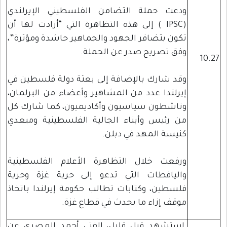
ودعت حملة التضامن الفلسطيني الإيرلندي
(IPSC ) إلى هذه التظاهرة التي “أرادت لها أن
تكون بتضافر الجهود والجماهير حاشدة ومؤثرة”،
وفق تصريح صدر عن الحملة.
10.27
وقد شارك بالإضافة إلى بعثة دولة فلسطين في
إيرلندا عدد من المشاهير وأعضاء من البرلمان،
وناشطون سياسيون وأكاديميون، كما شارك كل
من رئيس وأبناء الجالية الفلسطينية ومبعدي
كنيسة المهد في دبلن.
ورفعت خلال التظاهرة الأعلام الفلسطينية
واليافطات التي تدعو إلى حرية غزة وحرية
فلسطين، وكتابات تطالب حكومة إيرلندا باتخاذ
موقف إزاء ما يحدث في قطاع غزة.
استشهد قبل قليل، الفتى أحمد المصري عن