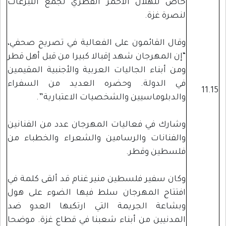
خاص للهلال الأحمر القطري لجمع التبرعات
لنصرة غزة.
وقال القائمون على الفعالية في تصريح صحفي،
“إن المهرجان شهد إقبالا كبيرا من قبل أهل قطر
ومن أبناء الجاليات العربية والأجنبية المقيمين
في الدولة. وحضره العديد من السفراء
11.15
والدبلوماسيين والشخصيات الاعتبارية”.
وشارك في فعاليات المهرجان عدد من الفنانين
والفنانات والرسامين والشعراء والخطباء من
فلسطين وقطر.
وكان سفير فلسطين منير غنام قد ألقى كلمة في
افتتاح المهرجان سلط فيها الضوء على هول
وبشاعة الجريمة التي ارتكبها العدو ضد
المدنيين من أبناء شعبنا في قطاع غزة. موضحا