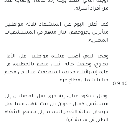
زوجته أماني العبد بركة (35 عاما)، وإصابة عدد
من أفراد أسرته.
كما أعلن اليوم عن استشهاد ثلاثة مواطنين
متأثرين بجروحهم، اثنان منهم في المستشفيات
المصرية.
وفجر اليوم، أصيب عشرة مواطنين على الأقل
بجروح، وصفت حالة اثنين منهم بالخطيرة، في
غارة إسرائيلية جديدة استهدفت منزلا في مخيم
جباليا شمال قطاع غزة.
0.9.40
وقال شهود عيان، إنه جرى نقل المصابين إلى
مستشفى كمال عدوان في بيت لاهيا، فيما نقل
جريحان بحالة الخطر الشديد إلى مجمع الشفاء
الطبي في مدينة غزة.