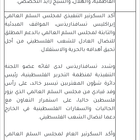
الفاطمية، والهلال، والشيخ زايد التخصصي.
أكد السكرتير التنفيذي لمجلس السلم العالمي
إيراكليس تسافذاريذس، المواقف المبدئية
والثابتة لمجلس السلم العالمي بالدعم المطلق
للنضال العادل للشعب الفلسطيني من أجل
تحيق أهدافه بالحرية والاستقلال.
وشدد تسافذاريذس لدى لقائه عضو اللجنة
التنفيذية لمنظمة التحرير الفلسطينية، رئيس
دائرة شؤون المغتربين تيسير خالد، على رأس
وفد قيادي من مجلس السلم العالمي الذي يزور
فلسطين حاليا، على استمرار التعاون مع
الجاليات والسفارات الفلسطينية في الخارج
دعما لنضال الشعب الفلسطيني.
وأكد السكرتير العام لمجلس السلم العالمي