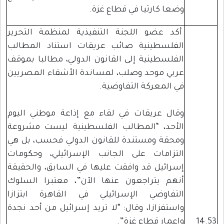
وضعا كارثيا في قطاع غزة.
أكد عضو اللجنة التنفيذية لمنظمة التحرير
الفلسطينية صائب عريقات استناد المطالب
الفلسطينية إلى القانون الدولي، مطالبا بموقف
عربي موحد وصلب، لمساندة الأشقاء المصريين
في المعركة التفاوضية.
وقال عريقات في لقاء مع إذاعة موطني اليوم
الأحد، “المطالب الفلسطينية ليست مشروعة
ومحقة ومستندة للقانون الدولي فحسب، بل هي
التزامات على الجانب الإسرائيلي، وحكومات
إسرائيل قد وافقت عليها في السابق، والحقيقة
أنهم يتراجعون عنها الآن”، معتبرا السلوك
التفاوضي الإسرائيلي في القاهرة ابتزازا
واستفزازا، وقال: “لا تريد إسرائيل من أحد نجدة
14.53
وإعمار قطاع غزة”.