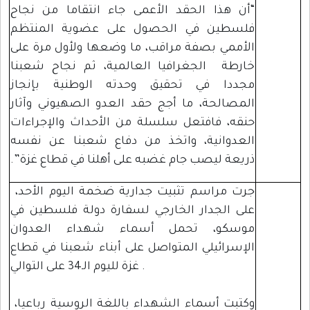
“أن هذا الحقد الأعمى جاء انتقاما من نجاح
فلسطين في الحصول على عضوية المنتظم
الأممي بصفة مراقب، ما وضعها ولأول مرة على
خارطة الجغرافيا العالمية، ثم نجاح شعبنا
مجددا في تحقيق وحدته الوطنية بإنجاز
المصالحة، ما أجج حقد العدو الصهيوني وآثار
حنقه، فافتعل سلسلة من الأحداث والإجراءات
العدوانية، واتخذ من دفاع شعبنا عن نفسه
ذريعة ليصب جام غضبه على أهلنا في قطاع غزة”.
جرت مراسم تثبيت جدارية ضخمة اليوم الأحد،
على الجدار الخارجي لسفارة دولة فلسطين في
موسكو، تحمل أسماء شهداء العدوان
الإسرائيلي المتواصل على أبناء شعبنا في قطاع
غزة لليوم الـ34 على التوالي .
وكتبت أسماء الشهداء باللغة الروسية رباعيا،