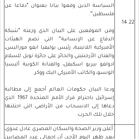
السياسة الذين وقعوا بيانا بعنوان “دفاعا عن
فلسطين”.
14.22
ومن الموقعين على البيان الذي وزعته “شبكة
الدفاع عن الإنسانية” التي تضم الهيئات
الأميركية اللاتينية، رئيس بوليفيا ايفو موراليس،
والفنان الأرجنتيني والحائز على جائزة نوبل للسلام
ادولفو بيريو اسكيفل، والفنانة الكوبية أليسيا
الونسو، والكاتب الأميركي اليك ووكر.
ودعا البيان حكومات العالم أجمع إلى مطالبة
إسرائيل باحترام قرار الأمم المتحدة 1967 الذي
دعاها إلى الانسحاب من الأراضي التي احتلتها
خلال تلك الحرب.
أعلن وزير الصحة والسكان المصري عادل عدوي،
بعد ظهر اليوم الأحد، أن إجمالي عدد المصابين