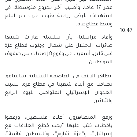
عمر 17 عاما، وأصيب آخر بجروح متوسطة، في
استهداف لأرض زراعية جنوب غرب دير البلح
وسط قطاع غزة.
10.47
وأفاد مراسلنا، بأن سلسلة غارات شنتها
طائرات الاحتلال على شمال وجنوب قطاع غزة
قبل قليل، أسفرت عن وقوع 8 إصابات بين صفوف
المواطنين.
تظاهر الآلاف في العاصمة التشيلية سانتياغو،
تضامنا مع أبناء شعبنا في قطاع غزة، بسبب
العدوان الإسرائيلي المتواصل لليوم الرابع
والثلاثين.
ورفع المتظاهرون أعلام فلسطين، ورفعوا
يافطات كتب عليها “يجب قطع العلاقات مع
إسرائيل”، و”غزة تقاوم”، وفلسطين قائمة”،