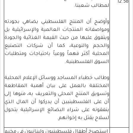
12.58
لمطالب شعبنا.
وأوضح أن المنتج الفلسطيني يضاهي بجودته
ومواصفاته المنتجات العالمية والإسرائيلية بل
ويتفوق عليها من حيث القيمة الغذائية والجودة
والحجم والنوعية، كما أن شركات التصنيع
المحلية أكثر فهماً ووعياً باحتياجات ومتطلبات
السوق الفلسطينية.
وطالب خطباء المساجد ووسائل الإعلام المحلية
المختلفة بالعمل على بيان أهمية المقاطعة
وتسويق المنتج المحلي والتعريف به، منوها إلى
أن على الفلسطينيين أن يدركوا أن المال الذي
ينفقونه على شراء البضائع الإسرائيلية يتحول
لسلاح يقتل به إخوانهم.
استصرخ أطفال فلسطينيون ولبنانيون في مخيم