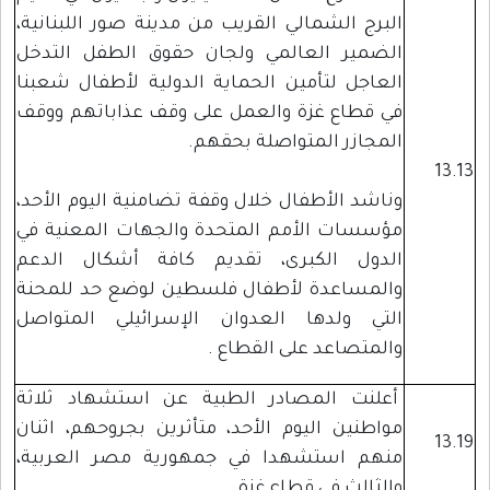
البرج الشمالي القريب من مدينة صور اللبنانية،
الضمير العالمي ولجان حقوق الطفل التدخل
العاجل لتأمين الحماية الدولية لأطفال شعبنا
في قطاع غزة والعمل على وقف عذاباتهم ووقف
المجازر المتواصلة بحقهم.
13.13
وناشد الأطفال خلال وقفة تضامنية اليوم الأحد،
مؤسسات الأمم المتحدة والجهات المعنية في
الدول الكبرى، تقديم كافة أشكال الدعم
والمساعدة لأطفال فلسطين لوضع حد للمحنة
التي ولدها العدوان الإسرائيلي المتواصل
والمتصاعد على القطاع .
أعلنت المصادر الطبية عن استشهاد ثلاثة
مواطنين اليوم الأحد، متأثرين بجروحهم، اثنان
13.19
منهم استشهدا في جمهورية مصر العربية،
والثالث في قطاع غزة .