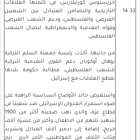
خريستوس كورتيلارس، في كلمتها العلاقات
14.33
التاريخية والتضامن المتبادل بين الشعبين
القبرصي والفلسطيني، ودعم الشعب القبرصي
وقواه التقدمية والديمقراطية لنضال الشعب
الفلسطيني.
من جانبها، أكدت رئيسة جمعية السلم التركية
زوهال أوكويان دعم القوى التقدمية التركية
للشعب الفلسطيني، مطالبة حكومة بلادها
بقطع العلاقات مع إسرائيل.
واستعرض خالد الأوضاع السياسية الراهنة على
ضوء استمرار العدوان الإسرائيلي ضد شعبنا في
قطاع غزة، والذي ذهب ضحيته أكثر من 1900
شهيد ثلثهم من الاطفال، وأكثر من عشرة آلاف
جريح، إضافة إلى تدمير آلاف المنازل وتشريد
مئات الآلاف من المواطنين، الأمر الذي نتج