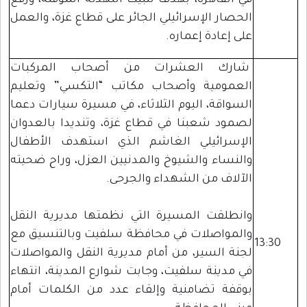
في القاهرة، بهدف تثبيت التهدئة المؤقتة، ورفع
الحصار الإسرائيلي الجائر على قطاع غزة، والعمل
على إعادة إعماره.
شارك العشرات من أصحاب المركبات
العمومية وأصحاب مكاتب “التكسي” وتعليم
السواقة، اليوم الثلاثاء، في مسيرة سيارات دعما
لصمود شعبنا في قطاع غزة، وتنديدا بالعدوان
الإسرائيلي الغاشم الذي استهدف الأطفال
والنساء والشيوخ والمدنيين العزل، وراح ضحيته
الآلاف من الشهداء والجرحى.
وانطلقت المسيرة التي نظمتها مديرية النقل
والمواصلات في محافظة سلفيت وبالتنسيق مع
13:30
لجنة السير، من أمام مديرية النقل والمواصلات
في مدينة سلفيت، وجابت شوارع المدينة، انتهاء
بوقفة تضامنية وإلقاء عدد من الكلمات أمام