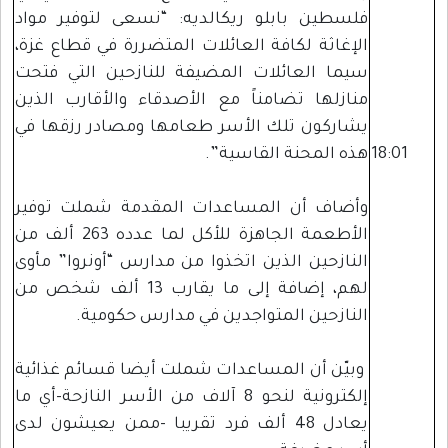
فلسطين بابلو ريكالديه: “نسعى لتوفير مواد
الإغاثة لكافة العائلات المتضررة في قطاع غزة،
سيما العائلات المضيفة للنازحين التي فتحت
منازلها تضامناً مع الأصدقاء والأقارب الذين
يشاركون تلك الأسر طعامها ومصادر رزقها في
18:01
هذه المحنة القاسية”.
وأضاف أن المساعدات المقدمة شملت توفير
الأطعمة الجاهزة للأكل لما عدده 263 ألف من
النازحين الذين اتخذوا من مدارس “أونروا” مأوى
لهم، إضافة إلى ما يقارب 13 ألف شخص من
النازحين المتواجدين في مدارس حكومية.
وبيّن أن المساعدات شملت أيضا قسائم غذائية
إلكترونية لنحو 8 آلاف من الأسر النازحة-أي ما
يعادل 48 ألف فرد تقريبا -ممن يعيشون لدى