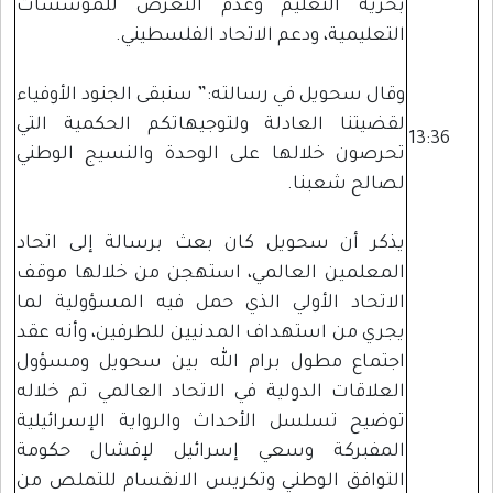
بحرية التعليم وعدم التعرض للمؤسسات
التعليمية، ودعم الاتحاد الفلسطيني.
وقال سحويل في رسالته:” سنبقى الجنود الأوفياء
لقضيتنا العادلة ولتوجيهاتكم الحكمية التي
13:36
تحرصون خلالها على الوحدة والنسيج الوطني
لصالح شعبنا.
يذكر أن سحويل كان بعث برسالة إلى اتحاد
المعلمين العالمي، استهجن من خلالها موقف
الاتحاد الأولي الذي حمل فيه المسؤولية لما
يجري من استهداف المدنيين للطرفين، وأنه عقد
اجتماع مطول برام الله بين سحويل ومسؤول
العلاقات الدولية في الاتحاد العالمي تم خلاله
توضيح تسلسل الأحداث والرواية الإسرائيلية
المفبركة وسعي إسرائيل لإفشال حكومة
التوافق الوطني وتكريس الانقسام للتملص من