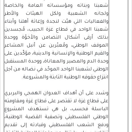
شعبنا وبناته ومؤسساته العامة والخاصة
ولجانه الشعبية ولكل الهيئات والأطر
والفعاليات التي هبّت لنجدة وإغاثة أهلنا وأبناء
شعبنا الواحد في قطاع غزة الحبيب، مُجسدين
بذلك أرقى أشكال التضامن والأخوّة ووحدة
الموقف الوطني، ومُعبّرين عن أنبل المشاعر
والقيم الوطنية والإنسانية والدينية، مؤكّدين على
وحدة الدم والمصير والمعاناة، ووحدة المستقبل
الوطني لشعبنا الواحد الموحّد في نضاله من أجل
انتزاع حقوقه الوطنية الثابتة والمشروعة.
وشدد على أن أهداف العدوان الهمجي والبربري
على قطاع غزة لا تقتصر على قطاع غزة ومقاومته
الباسلة فحسب، بل هي تستهدف المشروع
الوطني الفلسطيني وتصفية القضية الوطنية،
ودفع الشعب الفلسطيني وقيادته إلى تقديم