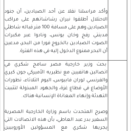
وأكد مراسلنا نقلا عن أحد الصيادين، أن جنود
الاحتلال أطلقوا نيران رشاشاتهم على مراكب
الصيادين وهم على مسافة 100 متر قباله شاطئي
مدينتي رفح وخان يونس، ونادوا عبر مكبرات
الصوت الصيادين بالخروج فورا من البحر، مدعين
أن البحر ممنوع الدخول إليه في هذه الفترة.
بحث وزير خارجية مصر سامح شكري في
اتصالين هاتفيين مع نظيريه الأميركي جون كيري
والفرنسي لوران فابيوس، اليوم الثلاثاء، تطورات
الأوضاع في قطاع غزة، والجهود المبذولة لتثبيت
التهدئة وإنهاء المعاناة الإنسانية هناك.
وصرح المتحدث باسم وزارة الخارجية المصرية
السفير بدر عبد العاطي، بأن هذه الاتصالات التي
يجريها شكري مع المسؤولين الأوروبيين