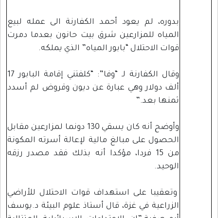
بدوره، لم يعود أحمد الكفارنة الى عمله لبيع
المياه للمزارعين شرق بيت حانون بعدما دمرت
قوات الاحتلال “بابور المياه” الذي يملكه.
وقال الكفارنة لـ “وفا”: “كلفتني إقامة البابور 17
ألف دولار وهي عبارة عن ديون وقروض لم أسدد
ثمنها بعد.”
وأوضح أنه كان يسقي 130 دونما لمزارعين مقابل
الحصول على مبالغ مالية لإعالة أسرته المكونة
من 15 فردا، مؤكدا أنه بذلك فقد مصدر رزقه
الوحيد.
وتعقيبا على استهداف قوات الاحتلال للأراضي
الزراعية في غزة، قال أستاذ علوم البيئة د.يوسف