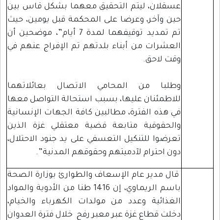
عسقلان، ليتم التحقيق معهما بشكل قاس بين
حين وآخر، وعرضا على المحكمة قبل يومين، حيث
تم تمديد توقيفهما لمدة 7 أيام”، موضحين أن
العشرات من أبناء بلدتهم تم الإفراج عنهم في
وقت لاحق.
وطلبا من المحامي الاتصال بعائلاتهما
للاطمئنان عليها، بسبب استحالة التواصل معها
في هذه الفترة، مطالبين كافة الجهات الإنسانية
والحقوقية متابعة قضية معتقلي غزة الذين
تعرضوا للتنكيل التعسفي على يد جنود الاحتلال،
دون احترام لآدميتهم وحقوقهم المدنية”.
قال مدير عام الإسعاف والطوارئ بوزارة الصحة
باسم الريماوي، إن 1416 طنا من الأدوية والمواد
الغذائية وعدد من مولدات الكهرباء والخيام،
دخلت قطاع غزة عبر معبر رفح خلال فترة العدوان