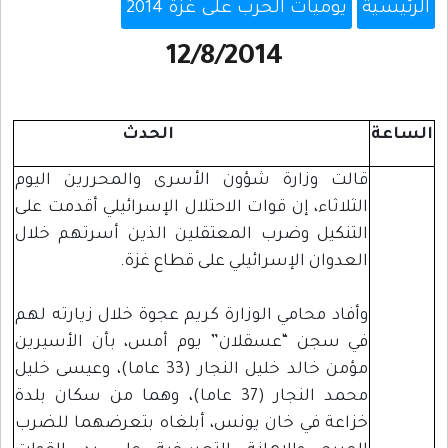
الرئيسية
يوميات الحرب على غزة 2014
12/8/2014
الساعة
الحدث
قالت وزارة شؤون الأسرى والمحررين اليوم
الثلاثاء، إن قوات الاحتلال الإسرائيلي أقدمت على
التنكيل وضرب المعتقلين الذين أسرتهم خلال
العدوان الإسرائيلي على قطاع غزة.
وأفاد محامي الوزارة كريم عجوة خلال زيارته لهم
في سجن “عسقلان” يوم أمس، بأن الأسيرين
مؤمن خالد خليل النجار (33 عاما)، وعيسى خليل
محمد النجار (37 عاما)، وهما من سكان بلدة
خزاعة في خان يونس، أبلغاه بتعرضهما للضرب