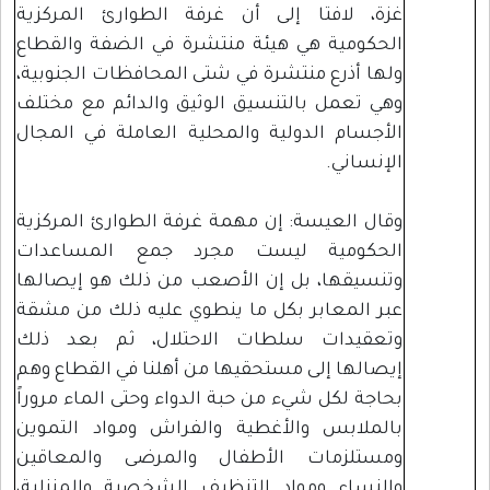
غزة، لافتا إلى أن غرفة الطوارئ المركزية
الحكومية هي هيئة منتشرة في الضفة والقطاع
ولها أذرع منتشرة في شتى المحافظات الجنوبية،
وهي تعمل بالتنسيق الوثيق والدائم مع مختلف
الأجسام الدولية والمحلية العاملة في المجال
الإنساني.
وقال العيسة: إن مهمة غرفة الطوارئ المركزية
الحكومية ليست مجرد جمع المساعدات
وتنسيقها، بل إن الأصعب من ذلك هو إيصالها
عبر المعابر بكل ما ينطوي عليه ذلك من مشقة
وتعقيدات سلطات الاحتلال، ثم بعد ذلك
إيصالها إلى مستحقيها من أهلنا في القطاع وهم
بحاجة لكل شيء من حبة الدواء وحتى الماء مروراً
بالملابس والأغطية والفراش ومواد التموين
ومستلزمات الأطفال والمرضى والمعاقين
والنساء ومواد التنظيف الشخصية والمنزلية،