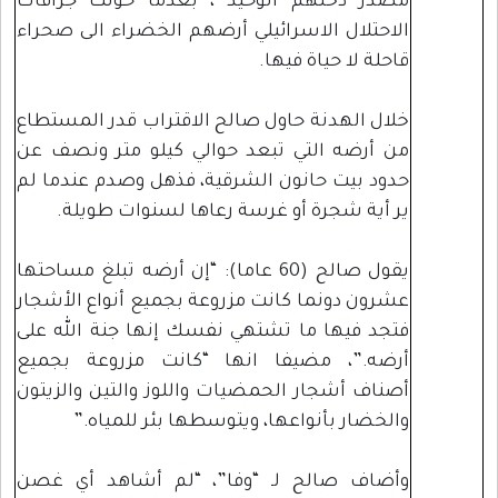
مصدر دخلهم الوحيد ، بعدما حولت جرافات
الاحتلال الاسرائيلي أرضهم الخضراء الى صحراء
قاحلة لا حياة فيها.
خلال الهدنة حاول صالح الاقتراب قدر المستطاع
من أرضه التي تبعد حوالي كيلو متر ونصف عن
حدود بيت حانون الشرقية، فذهل وصدم عندما لم
ير أية شجرة أو غرسة رعاها لسنوات طويلة.
يقول صالح (60 عاما): “إن أرضه تبلغ مساحتها
عشرون دونما كانت مزروعة بجميع أنواع الأشجار
فتجد فيها ما تشتهي نفسك إنها جنة الله على
أرضه.”، مضيفا انها “كانت مزروعة بجميع
أصناف أشجار الحمضيات واللوز والتين والزيتون
والخضار بأنواعها، ويتوسطها بئر للمياه.”
وأضاف صالح لـ “وفا”، “لم أشاهد أي غصن