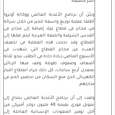
أسر مضيفة.
وبيّن أن برنامج الأغذية العالمي ووكالة أونروا
أطلقا عملية توزيع واسعة للخبز من خلال شرائه
من مخابز في قطاع غزة، إضافة إلى مخابز في
القدس الشرقية والضفة الغربية ليتم نقلها إلى
القطاع، وقد نجحت هذه العملية في تخفيف
العبء عن مخابز القطاع التي شهدت في
الأسبوع الماضي زيادة حادة في الطلب بنحو ثلاثة
أضعاف وصفوف طويلة وقف فيها الزبائن
بمعدل أربع ساعات، كل ذلك جراء انقطاع التيار
الكهربائي الذي منع السكان من تحضير الخبز في
منازلهم.
ولفت إلى أن برنامج الأغذية العالمي يحتاج إلى
تمويل فوري بقيمة 48 مليون دولار أميركي من
أجل توفير المعونات الإنسانية العاجلة إلى