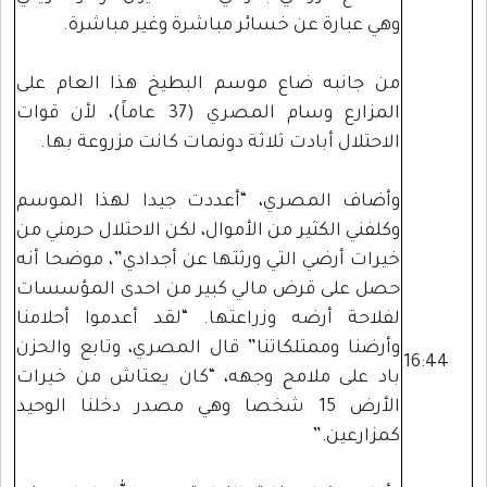
وهي عبارة عن خسائر مباشرة وغير مباشرة.
من جانبه ضاع موسم البطيخ هذا العام على
المزارع وسام المصري (37 عاماً)، لأن قوات
الاحتلال أبادت ثلاثة دونمات كانت مزروعة بها.
وأضاف المصري، “أعددت جيدا لهذا الموسم
وكلفني الكثير من الأموال، لكن الاحتلال حرمني من
خيرات أرضي التي ورثتها عن أجدادي”، موضحا أنه
حصل على قرض مالي كبير من احدى المؤسسات
لفلاحة أرضه وزراعتها. “لقد أعدموا أحلامنا
وأرضنا وممتلكاتنا” قال المصري، وتابع والحزن
16:44
باد على ملامح وجهه، “كان يعتاش من خيرات
الأرض 15 شخصا وهي مصدر دخلنا الوحيد
كمزارعين.”