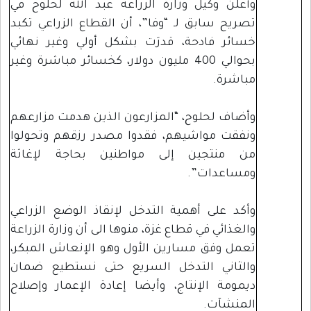
وأعلن وكيل وزارة الزراعة عبد الله لحلوح في
تصريح سابق لـ “وفا”، أن القطاع الزراعي تكبد
خسائر فادحة، قدرَت بشكل أولي وغير نهائي
بحوالي 400 مليون دولار، كخسائر مباشرة وغير
مباشرة.
وأضاف لحلوح، “المزارعون الذين هدمت مزارعهم
ونفقت مواشيهم، فقدوا مصدر رزقهم وتحولوا
من منتجين إلى مواطنين بحاجة لإغاثة
ومساعدات”.
وأكد على أهمية التدخل لإنقاذ الوضع الزراعي
والغذائي في قطاع غزة، منوها الى أن وزارة الزراعة
تعمل وفق مسارين الأول وهو الإنعاش المبكر،
والثاني التدخل السريع حتى نستطيع ضمان
ديمومة الإنتاج، وأيضا إعادة الإعمار وإصلاح
المنشآت.