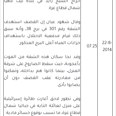
أبراج الشيخ زايد في بلدة بيت لاهيا
شمال قطاع غزة.
وقال شهود عيان إن القصف استهدف
الشقة رقم 301 في برج 38، وأنه سبق
ذلك قيام مدفعية الاحتلال باستهداف
22-8-
خزانات المياه أعلى البرج المذكور.
07:25
2014
وقد نجا سكان هذه الشقة من الموت
بأعجوبة، حيث سقط الصاروخ على شرفة
المنزل، بينما كانوا هم بداخله، وتمكنوا
من مغادرته عقب القصف دون أن
يصابوا بأذى.
وفي تطور لاحق أغارت طائرة إسرائيلية
على منزل لعائلة التايه في جباليا شمال
قطاع غزة، ما تسبب بوقوع خسائر مادية.