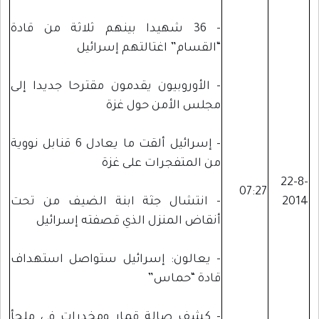
- 36 شهيدا بينهم ثلاثة من قادة
“القسام” اغتالتهم إسرائيل
- الأوروبيون يقدمون مقترحا جديدا إلى
مجلس الأمن حول غزة
- إسرائيل ألقت ما يعادل 6 قنابل نووية
من المتفجرات على غزة
22-8-
07:27
2014
- انتشال جثة ابنة الضيف من تحت
أنقاض المنزل الذي قصفته إسرائيل
- يعالون: إسرائيل ستواصل استهداف
قادة “حماس”
- كشف صالة قمار ومخدرات في ملجأ