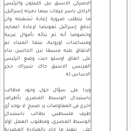
الاميركي الاسبق بيل كلينتون والرئيس
الراحل ياسر عرفات بينما دمرته إسرائيل،
ما يتطلب ضرورة إعادة تشغيله وان
تدفع إسرائيل تعويضا لإعادة اعماره،
وخصوصا أنه تم بنائه بأموال عربية
ومساعدات اوروبية، بينما الميناء تم
الاتفاق عليه مسبقا بين الجانبين بناء
على اتفاق اوسلو حيث وضع الرئيس
الفرنسي الاسبق جاك شيراك حجر
الاساس له.
وردا على سؤال حول وجود مطالب
باستبدال الوسيط المصري بأطراف
اخرى في المفاوضات رد صبيح: لا يوجد أي
طرف فلسطيني يطالب باستبدال
الوسيط المصري، ومطلوب العمل اولا
على تنفيذ ما جاء بالمبادرة المصرية