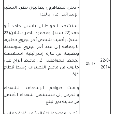
- دبلن: متظاهرون يطالبون بطرد السفير
الإسرائيلي من ايرلندا
استشهد المواطنان ياسين حامد أبو
حمد(22 سنة)، ومحمود ناصر قشلان(23
سنة)، وأصيب شخص آخر بجروح خطيرة،
بالإضافة إلى عدد آخر بجروح متوسطة
وطفيفة في غارة إسرائيلية استهدفت
22-8-
تجمعا للمواطنين في محيط أبراج عين
08:17
2014
جالوت في مخيم النصيرات وسط قطاع
غزة.
ونقلت طواقم الإسعاف الشهداء
والجرحى إلى مستشفى شهداء الأقصى
في مدينة دير البلح.
تصدر موضوعا اغتيال 3 من قادة حماس