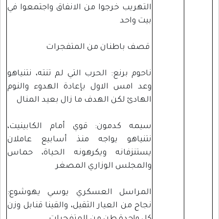
التهريب خرجوا من الانفاق واجتمعوا في
بيت واحد
قصف باطنان من المتفجرات
ناحوم برنع: الحرب التي لم تنته، نتنياهو
وعد امس الاول بإعادة الهدوء والنوم
الهادئ لكن الهدف ما زال بعيد المنال
سيمه كدمون: قوي أمام الكابينيت،
نتنياهو يواجه منذ أسابيع عاملان
يستنزفانه ويكرهونه الحياة، حماس
والمجلس الوزاري المصغر
المراسل العسكري يوسي يهوشوع:
نجاح من العيار الثقيل، والقينا قنابل وزن