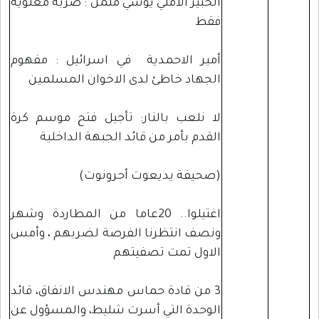
الخبير الامني يوسي ملمن : ضربة معنوية
فقط
أمير الاحمدية في اسرائيل : مفهوم
الجهاد خاطئ لدى الاخوان المسلمين
لا نلعب بالنار: تأجيل فتح موسم كرة
القدم بأمر من قائد الجبهة الداخلية
(صحيفة يديعوت أحرونوت)
اغتيلوا.. 20عاما من المطاردة وشهر
ونصف انتظرنا الفرصة لضربهم ، وأمس
الاول تمت تصفيتهم
3 من قادة حماس مهندس الانفاق، قائد
الوحدة التي أسرت شليط، والمسؤول عن