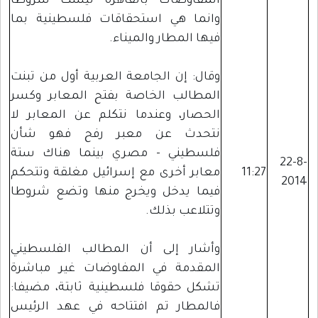
المفاوضات بالقاهرة ليست شروطا
وانما هي استحقاقات فلسطينية بما
فيها المطار والميناء.
وقال: إن الجامعة العربية أول من تبنت
المطالب الخاصة بفتح المعابر وكسر
الحصار، وعندما نتكلم عن المعابر لا
نتحدث عن معبر رفح فهو شأن
فلسطيني - مصري بينما هناك ستة
22-8-
11:27
معابر أخرى مع إسرائيل مغلقة وتتحكم
2014
فيما يدخل ويخرج منها وتضع شروطا
وتتلاعب بذلك.
وأشار إلى أن المطالب الفلسطيني
المقدمة في المفاوضات غير مباشرة
تشكل حقوقا فلسطينية ثابتة، مضيفا:
فالمطار تم افتتاحه في عهد الرئيس