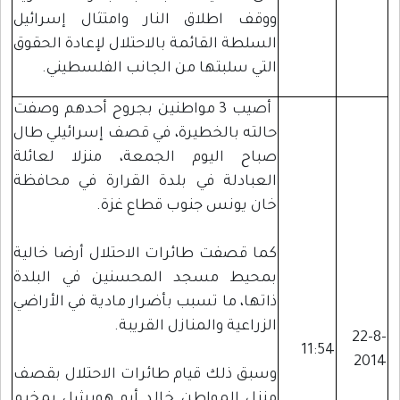
ووقف اطلاق النار وامتثال إسرائيل
السلطة القائمة بالاحتلال لإعادة الحقوق
التي سلبتها من الجانب الفلسطيني.
أصيب 3 مواطنين بجروح أحدهم وصفت
حالته بالخطيرة، في قصف إسرائيلي طال
صباح اليوم الجمعة، منزلا لعائلة
العبادلة في بلدة القرارة في محافظة
خان يونس جنوب قطاع غزة.
كما قصفت طائرات الاحتلال أرضا خالية
بمحيط مسجد المحسنين في البلدة
ذاتها، ما تسبب بأضرار مادية في الأراضي
الزراعية والمنازل القريبة.
22-8-
11:54
2014
وسبق ذلك قيام طائرات الاحتلال بقصف
منزل المواطن خالد أبو هويشل بمخيم