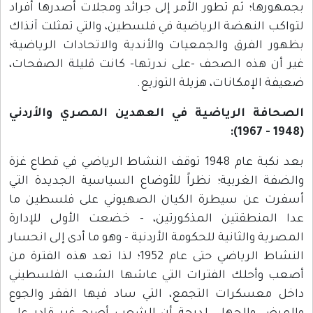
بجمهورها؛ ثم تطور الأمر إلى جرائد ومجلات أصدرها أفراد
لتواكب النهضة الرياضية في فلسطين، والتي تمثلت آنذاك
بظهور الفرق والجمعيات والأندية والاتحادات الرياضية؛
غير أن هذه الصحف -على ندرتها- كانت قليلة الصفحات،
ضعيفة الإمكانات، هزيلة التوزيع.
الصحافة الرياضية في العهدين المصري والأردني
(1948 - 1967):
بعد نكبة عام 1948 توقف النشاط الرياضي في قطاع غزة
والضفة الغربية؛ نظراً للأوضاع السياسية الجديدة التي
أسفرت عن سيطرة الكيان الصهيوني على فلسطين ما
عدا المنطقتين المذكورتين، - خضعت الأولى للإدارة
المصرية والثانية للحكومة الأردنية - وهو ما أدى إلى انحسار
النشاط الرياضي حتى عام 1952؛ لذا تعد هذه الفترة من
أصعب وأحلك الفترات التي عاشها الشعب الفلسطيني
داخل معسكرات التجمع، التي ساد فيها الفقر والجوع