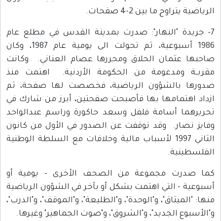
الرياضية يتراوح ما بين 2-4 صفحات.
7- جريدة "النهار": صدرت بمدينة القدس في مطلع عام
1986 أسبوعية، ثم تحولت الى يومية عام 1987، وكان
صاحبها عثمان الحلاق ومحررها عصام العناني. وكانت
مقربــة ومدعومة من الحكومة الأردنية. اهتمت منذ
صدورها بالشؤون الرياضية، فخصصت لها صفحة، ثم
ازداد اهتمامها بها فأصبحت صفحتين، أبرز من شارك في
تحريرهما أسامة فلفل وسعد حاكورة وراسم عبدالواحد
وفايز نصار. وقد توقفت عن الصدور في الأول من كانون
الثاني 1997 لأسباب مالية وخلافات مع السلطة الوطنية
الفلسطينية.
كما صدرت مجموعة من الصحف الأخرى - يومية أو
أسبوعية - التي اهتمت بشكل أو بآخر في الشؤون الرياضية
منها: "الميثاق"، و"الوحدة"، و"الطليعة"، و"الموقف"، و"الدرب"،
و"الأسبوع الجديد"، و"الشروق"، و"صوت الجماهير" وغيرها.