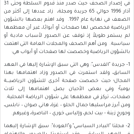
في إصدار الصحف حيث صدر منذ قدوم السلطة وحتى 31
آذار 1996 حوالي 65 جريدة ومجلة، زاد عددها إلى أكثر من
الضعف في نهاية عام 1997. وقد اهتم بعضها بالشؤون
الرياضية فخصص لها صفحات أو أبوابًا، غير أن معظمها
لم يستمر طويلاً إذ توقف عن الصدور لأسباب ماديـة أو
سياسية. ومن أهم الصحف والمجلات العامة التي اهتمت
بالشؤون الرياضية وخصصت لها صفحات أو أبواب هي:
1- جريدة "القدس": وهي التي سبق الإشارة إليها في العهد
السابق، ولقد استمرت في الصدور وزاد اهتمامها بهذا
المجال؛ حيث خصصت صفحة أخرى للشؤون الرياضيــــة
يومياً؛ وفي بعض الأحيان يصل اهتمامها إلى ثلاث
صفحات، تركز في معظمها على شؤون الرياضة المحلية.
ومن أبرز مراسليها جمال الحلو – غزة، هاني صوان – نابلس،
وجورج زينة - بيت لحم، وإلياس خوري – الناصرة، وغيرهم.
2- مجلتا "البيادر السياسي" و"العودة": سبق الإشارة إليهما