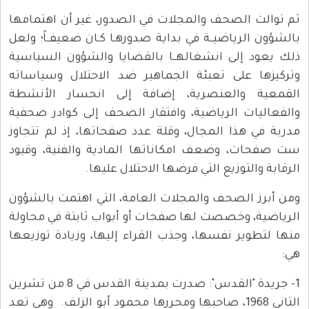
ثم توالت الصحف والمجلات في الصدور، غير أن اهتمامها
بالشؤون الرياضيــة في بداية صدورهـا كـان ضعيفــاً؛ ولعل
ذلك يعود إلى انشغالهــا بالقضايا والشؤون السياسية
وتركيزها على تعبئة الجماهير ضد الاحتلال وسياساته
القمعية والعنصرية، إضافة إلى انحسار الأنشطة
والفعاليات الرياضية، وافتقار الصحف إلى كوادر صحفية
مدربة في هذا المجال، وقلة عدد صفحاتها، إذ لم تتجاوز
ست صفحات، وضعف امكاناتها المادية والفنية، وقيود
الرقابة والتوزيع التي فرضها الاحتلال عليها.
ومن أبرز الصحف والمجلات العامة، التي اهتمت بالشؤون
الرياضية، وخصصت لها صفحات أو أبواب ثابتة في محاولة
منها لتطوير نفسها، وجذب القراء إليها، وزيادة توزيعها
هي:
1- جريدة "القدس": صدرت بمدينة القدس في 8 من تشرين
الثاني 1968، صاحبها ومحررها محمود أبو الزلف. وهي تعد