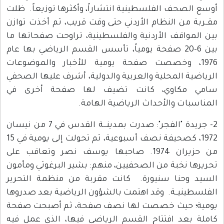
أوسع الصحف الفلسطينية انتشاراً، وأكثرها توزيعاً. ظلت
مقــربة من النظام الأردني حتى وقت قريب، ثم أخذت توازن
بين المواقف الأردنية والفلسطينية، تراوحت صفحاتها ما
بين 6-20 صفحة يومياً، تأسس القسم الرياضي بها عام
1976، وخصصت صفحة يومية للأخبار والموضوعات
الرياضية المحلية والعربية والدولية، أشرف عليها الصحفي
سامي مكاوي، كانت تضيف لها صفحة أخرى في
المناسبات والأحداث الرياضية الهامة.
2- جريدة "الفجر": صدرت بمدينـــة القدس في 7 من نيسان
1972، كصحيفة نصف أسبوعية، ثم تحولت إلى يومية في 15
من حزيران 1974. صاحبها يوسف نصر وتعاقب على
تحريرها نخبة من الصحفيين، منهم: بشير البرغوثي ومأمون
السيد وحنا سنيورة. كانت مقربة من منظمة التحرير
الفلسطينيــة. وقد اهتمت بالشؤون الرياضية بعد صدروها
يومية؛ حيث خصصت لها نصف صفحة، ثم أصبحت صفحة
كاملة بعد افتتاح القسم الرياضي فيها، الذي عمل فيه