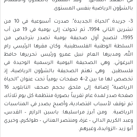
في العهد السابق. وقد استمرتا بالصدور، والاهتمام
بالشؤون الرياضية بنفس المستوى.
3- جريدة "الحياة الجديدة": صدرت أسبوعية في 10 من
تشرين الثاني 1994، ثم تحولت إلى يومية في 19 من آب
1995، لتصبح أول صحيفة يومية تصدر بترخيص من
السلطة الوطنية الفلسطينية. وكان مقرها الرئيسي رام
الله، ومديرها العام نبيل عمرو ورئيس تحريرها حافظ
البرغوثي. وهي الصحيفة اليومية الرسمية الوحيدة في
فلسطين. وهي تهتم الصحيفة بالشؤون الرياضية، إذ
تخصص لها ما بين 2-4 صفحات يومياً تحت عنوان "الحياة
الرياضية" إضافة إلى ملحق بحجم صحف التابلويد 16
صفحة صدر لمدة عام تقريباً بصورة منتظمة كل يوم ثلاثاء،
ثم توقف لأسباب اقتصادية، وأصبح يصدر في المناسبات
الرياضية. ومن أبرز مراسليها: ياسين الرازم – القدس،
وعبد الكريم الدالي – غزة، ومنتصر العناني – طولكرم، وخيري
أبو زيد –الزوايدة، وغيرهم.