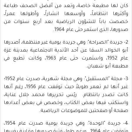
كان لها مطبعة خاصة، وتعد من أفضل الصحف طباعة
وأكثرها انتظاماً، وأوسعها انشاراً، وأطولها عمراً،
خصصت باباً للشؤون الرياضية بعد أربع سنوات من
صدورها، الذي استمر حتى عام 1964.
2- جريدة "الصراحة": وهي جريدة يومية غير منتظمة، أصدرها
أبو الخوالد السقا عن أحد الأندية الاجتماعية بمدينة غزة
عام 1952، واستمرت حتى عام 1963، وكانت تطبع في
مطبعة أبو شعبان.
3- مجلة "المستقبل": وهي مجلة شهرية، صدرت عام 1952؛
غير أنها لم تعمر طويلاً حيث توقفت عام 1956، رغم أنها
كانت تصدر بانتظام. رئِس تحريرها محمد جلال عناية،
واستكتب فيها بعض الكتاب، وخصص في بعض أعدادها
صفحة أو صفحتين للموضوعات الرياضية.
4- جريدة "الوحدة": وهي جريدة يومية صدرت عام 1954،
وتوقفت عام 1964. ورغم طول فترة صدورها مقارنة بغيرها