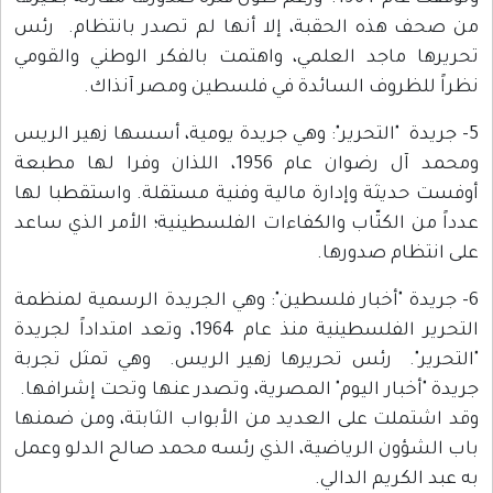
من صحف هذه الحقبة، إلا أنها لم تصدر بانتظام. رئس
تحريرها ماجد العلمي، واهتمت بالفكر الوطني والقومي
نظراً للظروف السائدة في فلسطين ومصر آنذاك.
5- جريدة "التحرير": وهي جريدة يومية، أسسها زهير الريس
ومحمد آل رضوان عام 1956، اللذان وفرا لها مطبعة
أوفست حديثة وإدارة مالية وفنية مستقلة. واستقطبا لها
عدداً من الكتّاب والكفاءات الفلسطينية؛ الأمر الذي ساعد
على انتظام صدورها.
6- جريدة "أخبار فلسطين": وهي الجريدة الرسمية لمنظمة
التحرير الفلسطينية منذ عام 1964، وتعد امتداداً لجريدة
"التحرير". رئس تحريرها زهير الريس. وهي تمثل تجربة
جريدة "أخبار اليوم" المصرية، وتصدر عنها وتحت إشرافها.
وقد اشتملت على العديد من الأبواب الثابتة، ومن ضمنها
باب الشؤون الرياضية، الذي رئسه محمد صالح الدلو وعمل
به عبد الكريم الدالي.