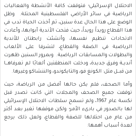
الاحتلال الإسرائيلي؛ فتوقفت كافة الأنشطة والفعاليات
الرياضية في سائر الأراضي الفلسطينية المحتلة. وظل
الوضع على هذا الحال عدة سنين، ثم أخذت الحياة تدب في
هذا القطاع رويداً رويداً، حيث فتحت الأندية أبوابها، وأعادت
الاتحادات تنظيم نفسها، وأنشئت رابطتان للأندية
الرياضية في الضفة والقطاع، لتشرفا على الألعاب
والبطولات والمسابقات الرياضية. وبمرور السنين ظهرت
أنديــة وفرق جديدة، ودخلت المنطقتين ألعابًا لم تعرفاهـــا
من قبـــل مثل: الكونغ فو، والتايكوندو، والننشاكو وغيرها.
وأما الصحف، فلم يكن حالها أفضل من الرياضة، حيث
توقفت جميع الصحف والمجلات التي كانت تصدر قبل
نكسة عام 1967، ولم تسمح سلطات الاحتلال الإسرائيلي
لها بالصدور في بادىء الأمر؛ ولكن موقفها تغير بعد أكثر
من عام من احتلالها للضفة والقطاع، ولعل ذلك يرجع
لعدة أسباب أهمها: