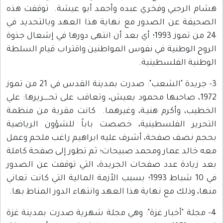
هشام الرجبي وفخري عبده وأحمد أبو عيشة. توقفت هذه
الصحيفة عن الصدور مع نهاية هذا العهد وبالتحديد في
24 من تموز 1993؛ أي بعد أن انتهى دورها في إشعال جذوة
الروح الوطنية في نفوس المواطنين واقتراب قيام السلطة
الوطنية الفلسطينية.
3- جريدة "الشعب": صدرت بمدينة القدس في 21 من تموز
1972، صاحبها محمود يعيش، وتعاقب على تحـــــريرها: علي
الخطيب، وأكرم هنيـة، وغيرهما. كانت مقربة من منظمة
التحرير الفلسطينية، خصصت باباً للشؤون الرياضية
بحجم نصف صفحة، أشرف عليه ابراهيم راغب ملحم وعمل
معه خالد عمار ومحمد صبيحات؛ ثم تطور إلى صفحة كاملة
بعد زيادة عدد صفحات الجريدة، التي توقفت عن الصدور
في 10 شباط 1993؛ بسبب الأزمة المالية التي كانت تعاني
منها، وذلك مع نهاية هذا العهد وانتهاء الدور المناط بها.
4- مجلة "أخبار غزة": وهي مجلة شهرية صدرت بمدينة غزة