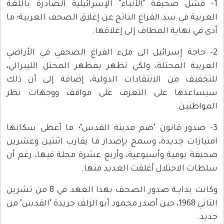
1- فشل صحيفة "الأنباء" الإسرائيلية الصادرة باللغة
العربية في سد الفراغ الناتج عن إغلاق الصحف العربية؛ ما
أدى في نهاية المطاف إلى إغلاقها.
2- حاجة إسرائيل الى ملء الفراغ الصحفي في الأراضي
العربية المحتلة، ولكي تظهر بمظهر المحتل الليبرالي،
للتخفيف من الانتقادات الدولية، إضافة إلى أن ذلك
سيساعدها على التعرف على مواقف ووجهات نظر
المواطنين.
3- صدور قانون "ضم مدينة القدس"؛ ما أعطى سكانها
امتيازات جديدة، وسمح بإصدار ما يقارب اثنتين وعشرين
صحيفة يومية وأسبوعية، وأربع عشرة مجلة فيها، رغم أن
سلطات الاحتلال أغلقت العديد منها.
وكانت بدايــة صدور الصحف بهذا العهد في 8 من تشرين
الثاني 1968، حين أصدر محمود أبو الزلف جريدة "القدس" من
جديد.