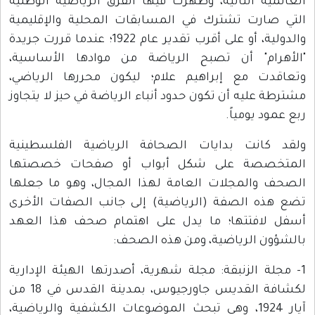
العالمية الثانية، وظهرت فيها الفرق الرياضية الوطنية
التي صارت تشترك في المسابقات المحلية والإقليمية
والدولية، أو على أقرب تقدير عام 1922؛ عندما قررت جريدة
"الأهرام" أن تصبح الرياضة من موادها الأساسية،
وتعاقدت مع إبراهيم علام؛ ليكون محررها الرياضي،
مشترطة عليه أن تكون حدود أنباء الرياضة في حيز لا يتجاوز
ربع عمود يومياً.
ولقد كانت بدايات الصحافة الرياضية الفلسطينية
المتخصصة على شكل أبواب أو صفحات خصصتها
الصحف والمجلات العامة لهذا المجال، وهو ما جعلها
تضع هذه الصفة (الرياضية) إلى جانب الصفات الأخرى
أسفل لافتتها؛ ما يدل على اهتمام صحف هذا العهد
بالشؤون الرياضية، ومن هذه الصحف:
1- مجلة الزنبقة: مجلة شهرية، أصدرتها الهيئة الإدارية
لكشافة القديس جاورجيوس، بمدينة القدس في 18 من
آيار 1924، وهي تبحث الموضوعات الكشفية والرياضية،