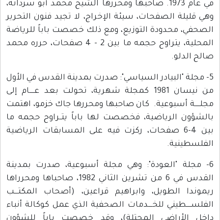
في عام 1973. صاحبها ومحررها الشيخ محمد أبو سردانة،
وهي قليلة الصفحات، سيئة الإخراج، لا تجيد فنون التحرير
الصحفي، محدودة التوزيع، ومع ذلك خصصت باباً للرياضة
المحلية، يتراوح حجمه ما بين 2 - 4 صفحات، حرره محمد
صالح الدلو.
5- مجلة "البيادر السياسي": صدرت بمدينة القدس في الأول
من نيسان 1981 كمجلة شهرية، تحولت بعد عـــــام إلى
مجلـــــة أسبوعية. كان صاحبها ومحررها جاك خزمو، اهتمت
بالشؤون الرياضية، فخصصت لها باباً يتــراوح حجمه ما
بين 4-6 صفحات، ركزت فيه على المسابقات الرياضية
الفلسطينية.
6- مجلة "العودة": وهي مجلة أسبوعية، صدرت بمدينة
القدس في 6 من تشرين الثاني 1982، صاحباها ومحرراها
ريموندا الطويل، وابراهيم قراعين، (أصحاب المكتــــب
الفلســـــطيني للخــــدمات الصحفية الذي عمل كوكالة أنباء
داخل الأراضي المحتلة)، وقد خصصت باباً للشؤون