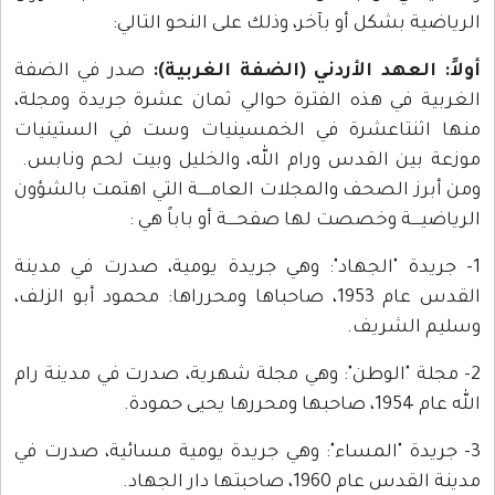
الرياضية بشكل أو بآخر، وذلك على النحو التالي:
أولاً: العهد الأردني (الضفة الغربية):
صدر في الضفة
الغربية في هذه الفترة حوالي ثمان عشرة جريدة ومجلة،
منها اثنتاعشرة في الخمسينيات وست في الستينيات
موزعة بين القدس ورام الله، والخليل وبيت لحم ونابس.
ومن أبرز الصحف والمجلات العامـــــة التي اهتمت بالشؤون
الرياضيــــة وخصصت لها صفحــــة أو باباً هي :
1- جريدة "الجهاد": وهي جريدة يومية، صدرت في مدينة
القدس عام 1953، صاحباها ومحرراها: محمود أبو الزلف،
وسليم الشريف.
2- مجلة "الوطن": وهي مجلة شهرية، صدرت في مدينة رام
الله عام 1954، صاحبها ومحررها يحيى حمودة.
3- جريدة "المساء": وهي جريدة يومية مسائية، صدرت في
مدينة القدس عام 1960، صاحبتها دار الجهاد.