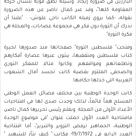
البارزين في ضرورة إيجاد "وسيلة نطق قوية بلسان حركة
المقاومة كلها"، وقد عبر كمال ناصر عن هذه الضرورة
بقوله، -كما يروي زميله الكاتب ناجي علوش- : "علينا أن
ندرك أن الثورة دون فكر هي مجموعة عصابات، والمجلة هي
فكرة الثورة".
وفتحت" فلسطين الثورة" صفحاتها منذ صدورها لخيرة
كتاب فلسطين ومثقفيها، يبثون عبرها عصارة أفكارهم
وتطلعاتهم ومواقفهم. وكانوا مثالا للمفكر الثوري
والصحفي الملتزم بقضية كانت تجسد آمال الشعوب
العربية التي خذلها حكامها.
كانت الوحدة الوطنية بين مختلف فصائل العمل الوطني
المسلح هماً قائماً، لذلك؛ وجدت صدى لها في افتتاحيات
الأعداد الأولى من المجلة. وبقلم رئيس تحريرها كمال ناصر،
فافتتاحية العدد الأول حملت عنوان "في موضوع الوحدة
الوطنية، الجماهير ترفض التزوير والتبرير"، أما افتتاحية
العدد الرابع في 19/7/1972؛ فكانت:" كيف نثأر للشهيد "