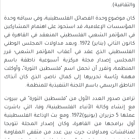
والثقافية).
كان موضوع وحدة الفصائل الفلسطينية، وفي سياقه وحدة
المؤسسات الإعلامية، قد استحوذ على اهتمام المشاركين
في المؤتمر الشعبي الفلسطيني المنعقد في القاهرة في
كانون الثاني (يناير) 1972. وبعد مداولات المجلس الوطني
الفلسطيني الذي عقد في أعقاب المؤتمر الشعبي؛ قرر
المجلس إصدار مجلة مركزية أسبوعية ناطقة باسم
المنظمة، وتقرر أن تحمل اسم "فلسطين الثورة"، وأوكلت
مهمة رئاسة تحريرها إلى كمال ناصر، الذي كان آنذاك
الناطق الرسمي باسم اللجنة التنفيذية للمنظمة.
تزامن صدور العدد الأول من "فلسطين الثورة" في بيروت
مع إنشاء وكالة الأنباء الفلسطينية/ وفا، التي باشرت
عملها 5 حزيران (يونيو)1972. ومع بث الإذاعة الفلسطينية
أول برامجها من القاهرة، وكان إصدار المجلة تتويجا
لمناقشات ومداولات جرت بين عدد من مثقفي المقاومة