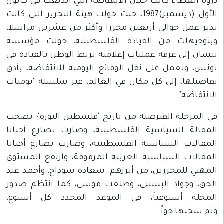
ذروة العطاء كانت خلال الانتفاضة التي اندلعت في كانون
الأول (ديسمبر)1987، حيث حولت هيئة التحرير التي كانت
تدير عمل حوالي أربعين محررا وأكثر من عشرين مراسلا،
وبتوجيهات من القيادة الفلسطينية، حولت مؤسسة
بيسان إلى غرفة عمليات إعلامية تربط الوطن بالقيادة في
تونس، وتعمل على نقل الوقائع اليومية للانتفاضة، بأدق
تفاصيلها، إلى كل مكان في العالم، عبر سلسلة "يوميات
الانتفاضة".
في المرحلة القبرصية من تاريخ "فلسطين الثورة"؛ نضجت
المقالة السياسية الفلسطينية، وصارت تضارع أحيانا
المقالات السياسية الفلسطينية، وصارت تضارع أحيانا
المقالات السياسية العربية المرموقة، وارتفع المستوى
المهني للمحررين، من أبرزهم: سعادة سوداح، وأحمد عبد
الحق، وجواد البشيتي، وطلعت موسى، كما انتظم صدور
المجلة أسبوعياً، في الموعد المحدد كل أسبوع،
وتم شحنها جواً.