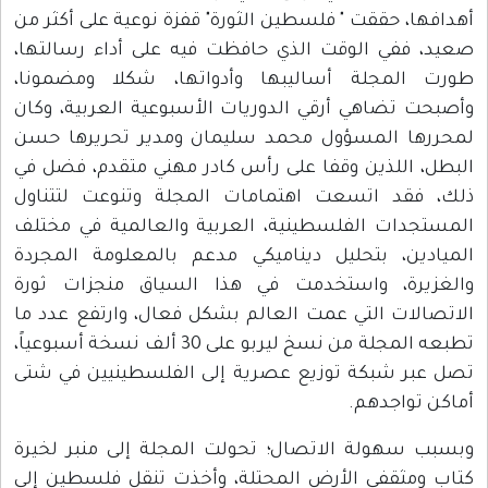
أهدافها، حققت " فلسطين الثورة" قفزة نوعية على أكثر من
صعيد، ففي الوقت الذي حافظت فيه على أداء رسالتها،
طورت المجلة أساليبها وأدواتها، شكلا ومضمونا،
وأصبحت تضاهي أرقي الدوريات الأسبوعية العربية، وكان
لمحررها المسؤول محمد سليمان ومدير تحريرها حسن
البطل، اللذين وقفا على رأس كادر مهني متقدم، فضل في
ذلك، فقد اتسعت اهتمامات المجلة وتنوعت لتتناول
المستجدات الفلسطينية، العربية والعالمية في مختلف
الميادين، بتحليل ديناميكي مدعم بالمعلومة المجردة
والغزيرة، واستخدمت في هذا السياق منجزات ثورة
الاتصالات التي عمت العالم بشكل فعال، وارتفع عدد ما
تطبعه المجلة من نسخ ليربو على 30 ألف نسخة أسبوعياً،
تصل عبر شبكة توزيع عصرية إلى الفلسطينيين في شتى
أماكن تواجدهم.
وبسبب سهولة الاتصال؛ تحولت المجلة إلى منبر لخيرة
كتاب ومثقفي الأرض المحتلة، وأخذت تنقل فلسطين إلى