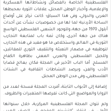
الفلسطينية الخاصة بالفصائل ونشاطاتها العسكرية
والإعلامية، وأخبار الوطن المحتل، علاقات الثورة بمحيطها
العربي والدولي، وفي هذا السياق؛ كانت تركز على أوضاع
الساحة الأردنية؛ لما لها من خصوصيات نشأت عن أحداث
أيلول 1970 من جهة، وللوجود الشعبي الفلسطيني الواسع
هناك من جهة أخرى، وكان ثمة باب لمتابعة التجارب
الثورية في العالم، واستخلاص ما هو مفيد في هذه التجارب
لتوظيفه في مضمار التعبئة والتثقيف الثوري للمقاتلين،
وللجيل الفلسطيني والعربي المعني بظاهرة الكفاح
المسلح. أما الباب الأخير في المجلة فكان يعالج قضايا
الأدب والفن، ويرصد النشاطات الثقافية في الشتات
الفلسطيني، وفي مدن الوطن المحتل.
إضافة إلى الأبواب الثابتة، أفردت المجلة فسحة لعدد من
الزوايا والمواضيع التي كانت تفرضها المتغيرات والظروف.
ولم تتوان المجلة الفلسطينية المركزية، خلال سنواتها