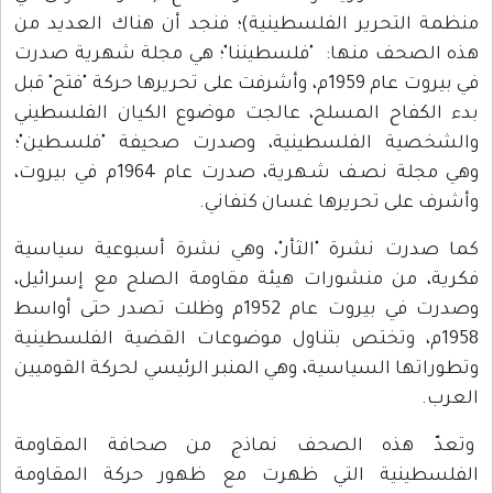
منظمة التحرير الفلسطينية)؛ فنجد أن هناك العديد من
هذه الصحف منها: "فلسطيننا"؛ هي مجلة شهرية صدرت
في بيروت عام 1959م، وأشرفت على تحريرها حركة "فتح" قبل
بدء الكفاح المسلح، عالجت موضوع الكيان الفلسطيني
والشخصية الفلسطينية، وصدرت صحيفة "فلسـطين"؛
وهي مجلة نصـف شـهرية، صدرت عام 1964م في بيروت،
وأشرف على تحريرها غسان كنفاني.
كما صدرت نشرة "الثأر"، وهي نشرة أسبوعية سياسية
فكرية، من منشورات هيئة مقاومة الصلح مع إسرائيل،
وصدرت في بيروت عام 1952م وظلت تصدر حتى أواسط
1958م، وتختص بتناول موضوعات القضية الفلسطينية
وتطوراتها السياسية، وهي المنبر الرئيسي لحركة القوميين
العرب.
وتعدّ هذه الصحف نماذج من صحافة المقاومة
الفلسطينية التي ظهرت مع ظهور حركة المقاومة