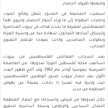
وضعتها ظروف الحصار.
استمرت الصحيفة في الصدور؛ لتنقل وقائع الموت
وتجليات البطولة إلى ما وراء أسوار الحصار، ولتروي ظمأ
المتعطشين لمعرفة ما يحدث هناك، في بيروت المحاصرة
ولتشكل أعدادها الثمانون، شهادة حية عن وحشية الغزاة
وبطولات الصامدين، وكانت نموذجا للإعلام التعبوي
المحارب.
بعد انسحاب المقاتلين الفلسطينيين من بيروت،
استأنفت مجلة "فلسطين الثورة" صدورها من العاصمة
القبرصية نيقوسيا أواخر عام 1982، وقد أثلج ظهور العدد
الأول بعد حصار بيروت، صدور الوطنيين الفلسطينيين؛
حيث وجدوا فيه تعبيرا ذا دلالات عميقة عن نهوض
المنظمة من جديد.
خلال صدورها من قبرص، وانسجاما مع اعتماد المنظمة
النضال السياسي والإعلامي وسيلة أساسية لتحقيق