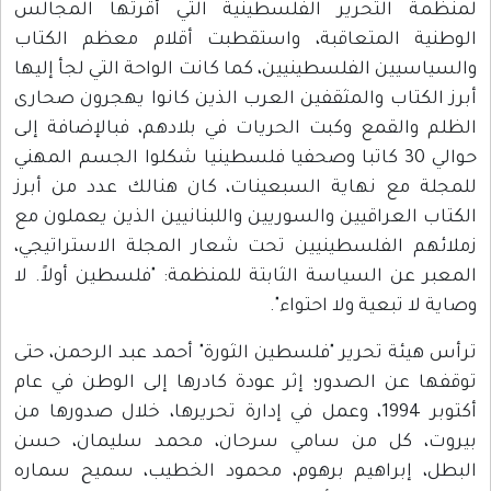
لمنظمة التحرير الفلسطينية التي أقرتها المجالس
الوطنية المتعاقبة، واستقطبت أقلام معظم الكتاب
والسياسيين الفلسطينيين، كما كانت الواحة التي لجأ إليها
أبرز الكتاب والمثقفين العرب الذين كانوا يهجرون صحارى
الظلم والقمع وكبت الحريات في بلادهم، فبالإضافة إلى
حوالي 30 كاتبا وصحفيا فلسطينيا شكلوا الجسم المهني
للمجلة مع نهاية السبعينات، كان هنالك عدد من أبرز
الكتاب العراقيين والسوريين واللبنانيين الذين يعملون مع
زملائهم الفلسطينيين تحت شعار المجلة الاستراتيجي،
المعبر عن السياسة الثابتة للمنظمة: "فلسطين أولاً. لا
وصاية لا تبعية ولا احتواء".
ترأس هيئة تحرير "فلسطين الثورة" أحمد عبد الرحمن، حتى
توقفها عن الصدور؛ إثر عودة كادرها إلى الوطن في عام
أكتوبر 1994، وعمل في إدارة تحريرها، خلال صدورها من
بيروت، كل من سامي سرحان، محمد سليمان، حسن
البطل، إبراهيم برهوم، محمود الخطيب، سميح سماره