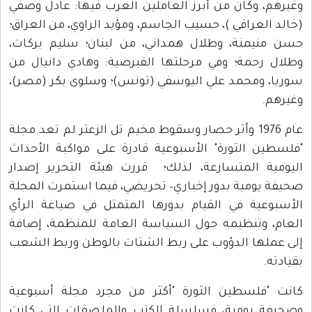
وغيرهم، وكان من أبرز العاملين العرب فيها: عادل وصفي
(خالد العراقي )، حسيب الجاسم، ومؤيد الراوي، من العراق؛
حسن منيمنة، وطلال همداني، من لبنان؛ سليم بركات،
وطلال رحمة؛ وفي مرحلتها القبرصية: وهادي دانيال من
سوريا، ومحمد علي اليوسفي (تونس)؛ وسلوى بكر (مصر)،
وغيرهم.
عام 1976 وأثر حصار وسقوط مخيم تل الزعتر لم تعد مجلة
"فلسطين الثورة" الأسبوعية قادرة على مواكبة الأحداث
اليومية المتسارعة، لذلك؛ قررت هيئة التحرير إصدار
صحيفة يومية بدور إخباري– تحريضي، فيما استمرت المجلة
الأسبوعية في القيام بدورها المتمثل في صياغة الرأي
العام، وتنظيمه حول السياسة العامة للمنظمة، إضافة
إلى عملها الدؤوب على ربط الشتات بالوطن وربط الشعب
بقيادته.
كانت "فلسطين الثورة "أكثر من مجرد مجلة أسبوعية
وصحيفة يومية، فسلسلة الكتب والملصقات التي كانت