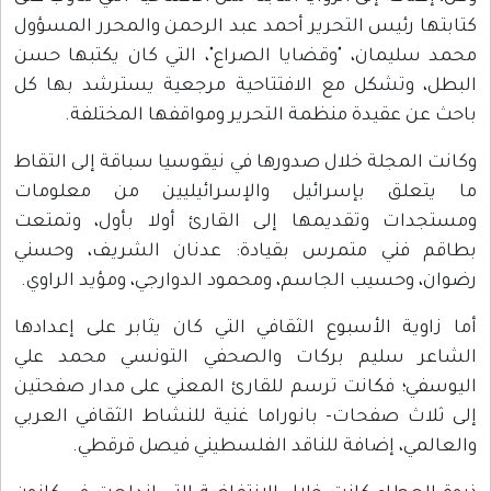
كتابتها رئيس التحرير أحمد عبد الرحمن والمحرر المسؤول
محمد سليمان، "وقضايا الصراع"، التي كان يكتبها حسن
البطل، وتشكل مع الافتتاحية مرجعية يسترشد بها كل
باحث عن عقيدة منظمة التحرير ومواقفها المختلفة.
وكانت المجلة خلال صدورها في نيقوسيا سباقة إلى التقاط
ما يتعلق بإسرائيل والإسرائيليين من معلومات
ومستجدات وتقديمها إلى القارئ أولا بأول، وتمتعت
بطاقم فني متمرس بقيادة: عدنان الشريف، وحسني
رضوان، وحسيب الجاسم، ومحمود الدوارجي، ومؤيد الراوي.
أما زاوية الأسبوع الثقافي التي كان يثابر على إعدادها
الشاعر سليم بركات والصحفي التونسي محمد علي
اليوسفي؛ فكانت ترسم للقارئ المعني على مدار صفحتين
إلى ثلاث صفحات- بانوراما غنية للنشاط الثقافي العربي
والعالمي، إضافة للناقد الفلسطيني فيصل قرقطي.