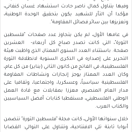
وفيها يتناول كمال ناصر حادث استشهاد غسان كنفاني،
مؤكدا أن الثأر للشهيد يكون بتحقيق الوحدة الوطنية،
وتعزيزها بين سائر فصائل المقاومة".
في عامها الأول، لم يكن يتجاوز عدد صفحات "فلسطين
الثورة"، التي كانت تصدر صباح كل أربعاء- العشرين
صفحة. باستثناء العدد السنوي الممتاز، الذي واظبت هيئة
التحرير على إصداره في الذكرى السنوية لانطلاقة الثورة
الفلسطينية، في الفاتح من كانون الثاني (يناير) من كل عام،
وكان العدد الممتاز يوجز إنجازات ونشاطات المقاومة
الفلسطينية سياسياً، وعسكريا، واجتماعيا، وثقافيا على
مدار العام المنصرم، معززا بمقابلات مع قادة العمل
الوطني الفلسطيني، مستقطبا كتابات أفضل السياسيين
والكتاب العرب.
خلال سنواتها الأولى، كانت مجلة "فلسطين الثورة" تتضمن
أبوابا ثابتة تلي الافتتاحية، وتتناول على التوالي: القضايا