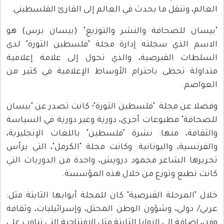
العالم، وتنقل ما يحدث في العالم إلى القارئ الفلسطيني.
"بيسان للصحافة والنشر والتوزيع" (بيسان برس) هو
الاسم الذي سجلته إدارة مجلة "فلسطين الثورة" لدى
السلطات القبرصية، والذي تحول إلى علامة إعلامية
متداولة تحظى باحترام الأوساط الإعلامية في كثير من
العواصم.
وفضلا عن مجلة "فلسطين الثورة"؛ كانت تصدر عن "بيسان
للصحافة" مطبوعات أخرى، دورية وغير دورية في السياسة
والثقافة، منها: نشرة "فلسطين" باللغات الإنجليزية،
والفرنسية، واليونانية. وكانت مجلة "الكرمل"، التي يرأس
تحريرها الشاعر محمود درويش، واحدة من الدوريات التي
كانت تطبع وتوزع من خلال هذه المؤسسة.
خلال "المرحلة القبرصية" كان للمجلة أبوابها الثابتة مثل:
عربي/ دولي، وشؤون الوطن المحتل، وإسرائيليات، وثقافة
وفن، إضافة إلى الزوايا الثابتة مثل الافتتاحية التي تناوب على