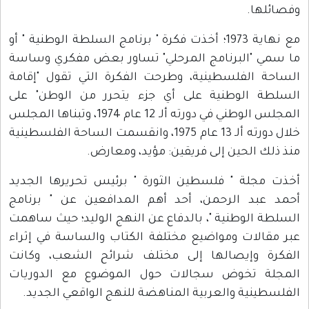
وفصائلها.
مع نهاية 1973؛ أخذت فكرة " برنامج السلطة الوطنية " أو
ما سمي "البرنامج المرحلي" تساور بعض مفكري وساسة
الساحة الفلسطينية، وطرحت الفكرة التي تقول "إقامة
السلطة الوطنية على أي جزء يتحرر من الوطن" على
المجلس الوطني في دورته ألـ 12 عام 1974، وتبناها المجلس
خلال دورته ألـ 13 عام 1975، وانقسمت الساحة الفلسطينية
منذ ذلك الحين إلى فريقين: مؤيد، ومعارض.
أخذت مجلة " فلسطين الثورة " برئيس تحريرها الجديد
أحمد عبد الرحمن، أحد أهم المدافعين عن " برنامج
السلطة الوطنية "، بالدفاع عن النهج الوليد؛ حيث ساهمت
عبر مقالات ومواضيع مختلفة الكتاب والساسة في إثراء
الفكرة وإيصالها إلى مختلف شرائح الشعب، وكانت
المجلة تخوض سجالات حول الموضوع مع الدوريات
الفلسطينية والعربية المناهضة للنهج الواقعي الجديد.