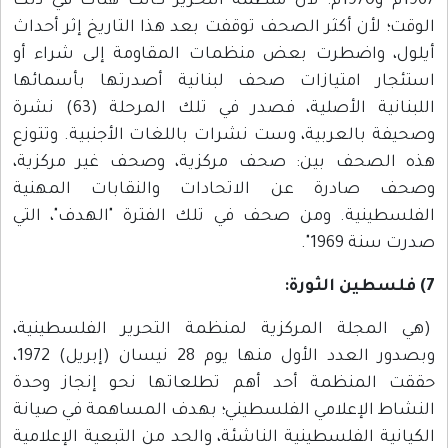
1967م و1970م؛ لأن منظمة التحرير كانت هناك في ذلك
الوقت؛ لأن أكثر الصحف توقفت بعد هذا التاريخ إثر أحداث
أيلول، واضطرت بعض منظمات المقاومة إلى شراء أو
استئجار امتيازات صحف لبنانية أصدرتها بأسمائها
اللبنانية الأصلية، فصدر في تلك المرحلة (63) نشرة
وصحيفة بالعربية، وست نشرات باللغات الأجنبية. وتتوزع
هذه الصحف بين: صحف مركزية، وصحف غير مركزية،
وصحف صادرة عن الاتحادات والنقابات المهنية
الفلسطينية. ومن صحف في تلك الفترة "الهدف"، التي
صدرت سنة 1969".
7) فلسطين الثورة:
(هي المجلة المركزية لمنظمة التحرير الفلسطينية،
وبصدور العدد الأول منها يوم 28 نيسان (إبريل) 1972،
حققت المنظمة أحد أهم تطلعاتها نحو إنجاز وحدة
النشاط الإعلامي الفلسطيني؛ بهدف المساهمة في صيانة
الكيانية الفلسطينية الناشئة، والحد من التبعية الإعلامية