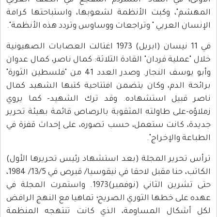
الأولى، في انتقاد "التشرذم المفجع في الصف العربي
المهشم"، وكبت الأنظمة لشعوبها، واستباحتها كرامة
الإنسان العربي " وتراجعات ووساوس وتردد هذه الأنظمة".
في 11 نيسان (ابريل) 1973 اغتالت العصابات الصهيونية
خلال "عملية فردان" القادة الثلاثة: كمال ناصر، كمال عدوان
وأبو يوسف النجار. وصدر العدد 41 من "فلسطين الثورة"
برائحة الدم، وكان يتضمن افتتاحية كتبها الشهيد كمال
ناصر قبيل استشهاده. وقد ترك الشهيد- كما يروي
زملاؤه-على طاولته المثقوبة بالرصاص قائمة بهيئة تحرير
جديدة، كانت ستعمل، حسب تصوره، على إحداث قفزة في
الطباعة والإخراج".
ترأس تحرير المجلة (بعد استشهاد رئيس تحريرها الأول)
الكاتب، حنا مقبل لاحقا في نيقوسيا/ قبرص في 13/5/ 1984،
حتى تشرين الثاني (نوفمبر)1973. واستمرت المجلة في
عهده على خطها الثوري الصريح؛ تماهيا مع النهج الرافض
لكل أشكال المساومة، الذي كانت تنتهجه المنظمة