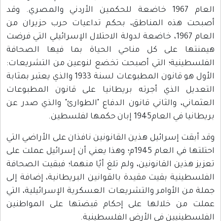
العام 1967 خاضعة للحكمين الأردني والمصري. وقد
أصبحت هذه المناطق، بحكم تداعيات حرب حزيران من
العام 1967، خاضعة لدولة الاحتلال الإسرائيلي التي فرضت
هيمنتها على كل مناحي الحياة بما فيها الصحافة
الفلسطينية؛ التي أصبحت تخضع لنوعين من التشريعات:
الأول هو قانون المطبوعات لسنة 1933 والذي يعتبر بمثابة
التعديل الذي أجرته بريطانيا على قانون المطبوعات
العثماني، والثاني قانون الدفاع "الطوارئ" والذي صدر عن
بريطانيا في العام1945 إبان حكمها لفلسطين.
وقد أبقت إسرائيل هذين القانونين نافذان على الأراضي التي
احتلتها في العام 1945م؛ وهذا يعني أن إسرائيل عملت على
تعزيز هذين القانونين، ولم تلغ أيًا منهما؛ فبقيت الصحافة
الفلسطينية بقيت مقيدة بالقوانين البريطانية، إضافة إلى
جملة من الأوامر والتشريعات العسكرية الإسرائيلية، التي
عملت من خلالها على إحكام قبضتها على المواطنين
الفلسطينيين في الأرض الفلسطينية.