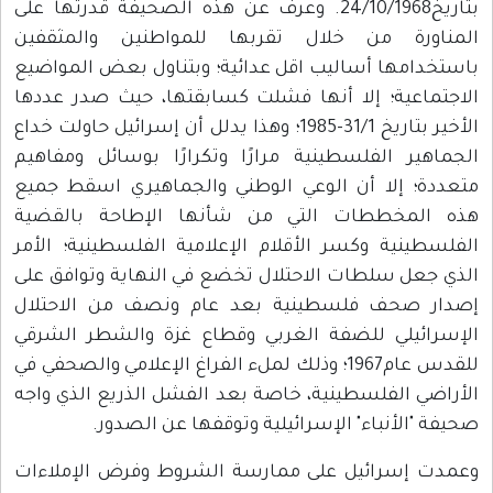
بتاريخ24/10/1968. وعرف عن هذه الصحيفة قدرتها على
المناورة من خلال تقربها للمواطنين والمثقفين
باستخدامها أساليب اقل عدائية؛ وبتناول بعض المواضيع
الاجتماعية؛ إلا أنها فشلت كسابقتها، حيث صدر عددها
الأخير بتاريخ 31/1-1985؛ وهذا يدلل أن إسرائيل حاولت خداع
الجماهير الفلسطينية مرارًا وتكرارًا بوسائل ومفاهيم
متعددة؛ إلا أن الوعي الوطني والجماهيري اسقط جميع
هذه المخططات التي من شأنها الإطاحة بالقضية
الفلسطينية وكسر الأقلام الإعلامية الفلسطينية؛ الأمر
الذي جعل سلطات الاحتلال تخضع في النهاية وتوافق على
إصدار صحف فلسطينية بعد عام ونصف من الاحتلال
الإسرائيلي للضفة الغربي وقطاع غزة والشطر الشرقي
للقدس عام1967؛ وذلك لملء الفراغ الإعلامي والصحفي في
الأراضي الفلسطينية، خاصة بعد الفشل الذريع الذي واجه
صحيفة "الأنباء" الإسرائيلية وتوقفها عن الصدور.
وعمدت إسرائيل على ممارسة الشروط وفرض الإملاءات