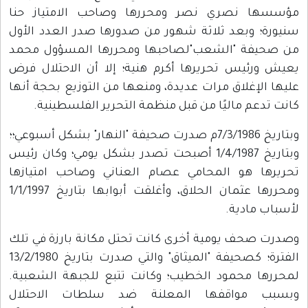
مؤسسها نصري نصر ومحررها وصاحب الامتياز حنا
سنيورة؛ وبعد ثلاثة شهور من صدورها صدر العدد الأول
من صحيفة "الشعب"لصاحبها ومحررها المسؤول محمد
يعيش ورئيس تحريرها أكرم هنية؛ إلا أن الاحتلال فرض
عليها الإغلاق مرات عديدة، ومنعها من التوزيع بحجة أنها
كانت تدعم ماليًا من قبل منظمة التحرير الفلسطينية.
وبتاريخ 7/3/1986م صدرت صحيفة "النهار" بشكل أسبوعي؛؛
وبتاريخ 1/4/1987 أصبحت تصدر بشكل يومي؛ وكان رئيس
تحريرها هو المحامي عصام العناني وصاحب امتيازها
ومحررها عثمان الحلاق، وأغلقت أبوابها بتاريخ 1/1/1997
لأسباب مادية.
وصدرت صحف يومية أخرى كانت تحتل مكانة بارزة في تلك
الفترة؛ كصحيفة "الميثاق" والتي صدرت بتاريخ 13/2/1980
لمحررها محمود الخطيب؛ وكانت تتبع للجبهة الشعبية.
وبسبب مواقفها المعلنة ضد سلطات الاحتلال