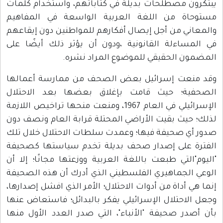
يبتكرون مصطلحات بديلة في كتاباتهم، واستخدام كلمات
مستوحاة من اللغة العربية الواسعة في المفاهيم
والمعاني من أجل إيصال أفكارهم للمواطنين دون إيقاعهم
في المساءلة القانونية ،ودون أن يؤثر ذلك أيضًا على
المضمون الحقيقي للموضوع المراد نشره.
وقد منعت إسرائيل بعض الصحف من ممارسة أعمالها
الصحفية؛ حيث قامت بإغلاق بعضها بعد الاحتلال
الإسرائيلي في العام 1967، ومنعت منحها تراخيص اللازمة
لذلك؛ حيث بقيت الأراضي المحتلة قرابة العام ونصف دون
صدور أي صحيفة فيها؛ وعمدت سلطات الاحتلال خلال تلك
الفترة على إصدار صحف بديلة تخدم سياستها كصحيفة
"اليوم"التي طبعت باللغة العربية ووزعتها مجانًا؛ إلا أن
الوعي الجماهيري الفلسطيني الذي أدرك أن هذه الصحيفة
إنما هي أداة من أدوات الاحتلال؛ الأمر الذي افشل إصدارها،
وجعل الاحتلال الإسرائيلي يفكر بالبدائل؛ فاستعاض عنها
بأن أصدر صحيفة "الأنباء"، التي صدر العدد الأول منها