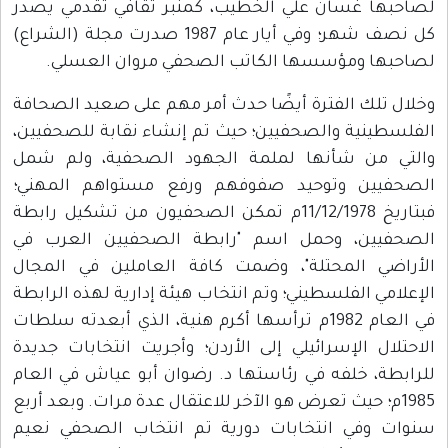
لصاحبها غسان علي الخطيب، كمنبر ثقافي تقدمي يصدر
كل نصف شهر؛ وفي أيار عام 1987 صدرت مجلة (الشراع)
لصاحبها ومؤسسها الكاتب الصحفي مروان العسلي.
وخلال تلك الفترة أيضًا حدث أمر مهم على صعيد الصحافة
الفلسطينية والصحفيين؛ حيث تم إنشاء نقابة للصحفيين،
والتي من شأنها لملمة الجهود الصحفية، ولم شمل
الصحفيين وتوحيد صفوفهم ورفع مستواهم المهني؛
فبتاريخ 11/12/1978م تمكن الصحفيون من تشكيل رابطة
الصحفيين، وحمل اسم "رابطة الصحفيين العرب في
الأراضي المحتلة"، وضمت كافة العاملين في المجال
الإعلامي الفلسطيني؛ وتم انتخاب هيئة إدارية لهذه الرابطة
في العام 1982م ترأسها أكرم هنية، الذي أبعدته سلطات
الاحتلال الإسرائيلي إلى الأردن؛ وأجريت انتخابات جديدة
للرابطة، خلفه في رئاستها د. رضوان أبو عياش في العام
1985م؛ حيث تعرض هو الآخر للاعتقال عدة مرات. وبعد أربع
سنوات وفي انتخابات دورية تم انتخاب الصحفي نعيم