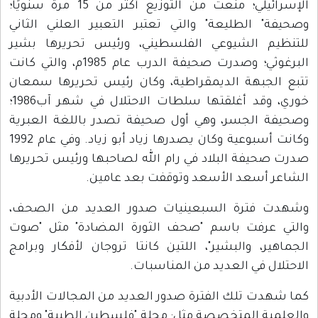
الإسرائيلي؛ منعت من التوزيع أكثر من 15 مرة سنويًا؛
وصحيفة" الطليعة" والتي تعتبر التعبير العلني الثاني
للتنظيم الشيوعي الفلسطيني، ورئيس تحريرها بشير
البرغوثي؛ وصدرت صحيفة الدرب عام 1985م، والتي كانت
تتبع الجبهة الديمقراطية، وكان رئيس تحريرها سمعان
خوري، وقد أغلقتها سلطات الاحتلال في شهر آب1986؛
وصحيفة الجسر، وهي أول صحيفة تصدر باللغة العبرية
وكانت أسبوعية وكان يصدرها زياد أبو زياد. وفي عام 1992
صدرت صحيفة البلاد في رام الله لصاحبها ورئيس تحريرها
الشاعر أسعد الأسعد وتوقفت بعد عامين.
وشهدت فترة السبعينيات صدور العديد من الصحف،
والتي عرفت باسم "صحف الثورة المضادة" مثل "صوت
الجماهير، والبشير"، اللتين كانتا تروجان لأفكار وبرامج
الاحتلال في العديد من المناسبات.
كما شهدت تلك الفترة صدور العديد من المجالات الأدبية
والعلمية المتخصصة مثل: مجلة "فلسطين الطبية" ومجلة