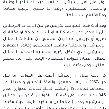
تؤثر على أمن إسرائيل، أو تعبر عن المشاعر الوطنية
والانتماء الفلسطيني، (وهذا ما يعتبره الرقيب معاديًا
ومتنافيًا مع سياستها).
وقد أدت هذه السياسة تكريس قوانين الانتداب البريطاني
التي تتمحور حول عدم كتابة أو نشر أي كلمة أو مقالة أو
صورة أو خبر دون أخذ الإذن المسبق من سلطات الاحتلال
الإسرائيلي والمتمثلة بالرقيب العسكري، وقانون الطوارئ
الإسرائيلي الذي شكل ركيزة أساسية اعتمدها الاحتلال
لإطلاق العنان للأوامر العسكرية الإسرائيلية التي تتحكم
بما تريد ومتى وكيف تريد.
كل ذلك يدلل أن إسرائيل أبقت على القوانين ما قبل
حرب1967 سارية المفعول ونافذة التطبيق وتحديدًا أمر
الصحافة لعام 1933، وأنظمة الدفاع لحالات الطوارئ لعام
1945، حيث عملت على ضم تلك القوانين لقاموس القوانين
الإسرائيلية بعدم إلغائها بل والتأكيد عليها، حيث مكنها
ذلك من استخدامها دون سنها، فأصدرت إسرائيل عام