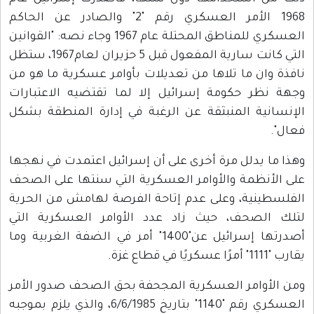
1968 الأمر العسكري رقم "2" والصادر عن الحاكم
العسكري للمناطق المحتلة عام 1967 وجاء نصه: "القوانين
التي كانت سارية المفعول قبل 5 حزيران لعام1967، ستظل
نافذة وان ما تلاها من تعديلات بأوامر عسكرية ما هو من
وجهة نظر حكومة إسرائيل إلا لما تقتضيه الاعتبارات
الإنسانية المنبثقة عن الرغبة في إدارة المنطقة بشكل
فعال".
وهذا ما يدلل مرة أخرى على أن إسرائيل اعتمدت في نهجها
على الأنظمة والأوامر العسكرية التي سنتها على الصحف
الفلسطينية، وعلى عدم إتاحة الفرصة لهامش من الحرية
لتلك الصحف، حيث زاد عدد الأوامر العسكرية التي
أصدرتها إسرائيل عن"1400" أمر في الضفة الغربية وما
يقارب "1111" أمرًا عسكريًا في قطاع غزة.
ومن الأوامر العسكرية المجحفة بحق الصحف صدور الأمر
العسكري رقم "1140" بتاريخ 6/6/1985، والذي يلزم بموجبه