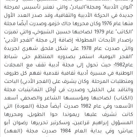
"ألوان الأدبية" ومجلة"البيادر"، والتي تعتبر تأسيس لمرحلة
جديدة في الحركة الأدبية والثقافية، وقد صدر العدد الأول
منها عام 1976 وكان محررها جاك خزمو، وصدرت أيضًا مجلة
"الكاتب" عام 1979 لصاحبها حسين الشيوخي، والتي تميزت
بإصدار الأبحاث المطولة؛ إضافة إلى مجلة "الفجر الأدبي"
والتي صدرت عام 1978 على شكل ملحق شهري لجريدة
"الفجر اليومية، استمر بصدوره المنتظم حتى شباط
عام1982؛ حيث تحول إلى مجلة أدبية تقف مع المجلات
الوطنية في مسيرة أدبية ثقافية تقدمية تفهم كل ظروف
ومتطلبات المرحلة. وكان يشرف على (الفجر الأدبي) الباحث
والناقد علي الخليلي؛ وصدرت في أوائل الثمانينيات مجلة
(الكتاب) لصاحبها ومؤسسها الشاعر والصحفي أسعد
الأسعد؛ وفي عام 1982 صدرت أيضاً مجلة (العودة) التي
كانت تشرف عليها ريموندا حوا الطويل، ومحررها
المسؤول إبراهيم قراعين، وسكرتير تحريرها رضوان أبو
عياش؛ وفي بداية العام 1984 صدرت مجلة (العهد)