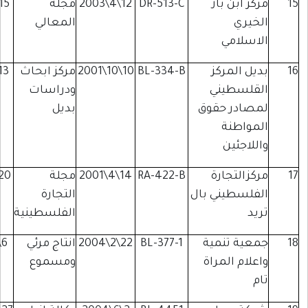
باز
DR-513-C
12\4\2003
مجلة
15\5\2007
الخليل
المعالي
ي
ركز
BL-334-B
10\10\2001
مركز ابحاث
13\9\1999
بيت
يني
ودراسات
لحم
حقوق
بديل
ة
ن
ارة
RA-422-B
14\4\2001
مجلة
20\5\2008
رام
ني بال
التجارة
الله
الفلسطينية
نمية
BL-377-1
22\2\2004
انتاج مرئي
6\7\2009
بيت
لمراة
ومسموع
لحم