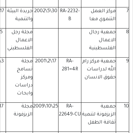
عمل
RA-2232-
30\5\2002
جريدة البيئة
17\8\2005
رام
 معا
B
والتنمية
الله
جال
مجلة رجل
5\6\1999
رام
الاعمال
الله
نية
الفلسطيني
ركز رام
RA-
17\2\2001
مجلة
3\4\2004
رام
راسات
281=4R
تسامح
الله
انسان
ومركز
دراسات
وابحاث
RA-
25\10\2009
مجلة
17\1\2012
رام
ة لتنمية
22649-CU
الزيزفونة
الله
لطفل