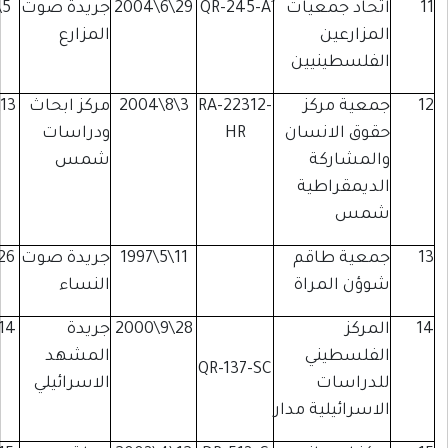
معيات
29\6\2004
جريدة صوت
5\5\2007
رام
ن
المزارع
الله
نيين
ركز
RA-22312-
3\8\2004
مركز ابحاث
13\9\2004
رام
انسان
HR
ودراسات
الله
كة
شمس
اطية
طاقم
11\5\1997
جريدة صوت
26\7\2005
رام
مراة
النساء
الله
28\9\2000
جريدة
14\9\2005
رام
يني
المشهد
الله
QR-137-SC
ت
الاسرائيلي
لية مدار