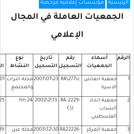
سسات إعلامية مرخصة
ات العاملة في المجال
الإعلامي
اء
رقم
تاريخ
نوع
تاريخ
المقر
عيات
التسجيل
التسجيل
النشاط
الترخيص
انعاش
RA\277\c
23\01\2001
مجلة التراث
01\11\1995
البيرة
والمجتمع
تحاد
RA-2229-
13\2\2002
24 fm
25\5\2010
بير
CU
زيت
يني
لمركز
RA22226-
30\12\2003
مجلة عين
19\2\2013
رام