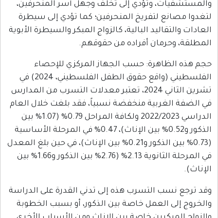
، وتؤدي إلى تخلف وجهل أسر المنحرفين،
ع لتفريخ المنحرفين؛ كما تؤدي إلى سيطرة
قاليد البالية، كالزواج المبكر والسيطرة الأبوية
رمان أفراده من حقوقهم.
اهرة: حسب الجهاز المركزي للإحصاء
الفلسطيني (واقع حقوق الطفل الفلسطيني، 2024) في
تشرين الثاني 2024، تعتبر معدلات التسرب من المدارس
غربية منخفضة نسبياً، فقد بلغت خلال العام
الدراسي 2022/2023 ولكافة المراحل 0.79% (1.07% بين
الذكور و0.52% بين الإناث)، 0.47% في المرحلة الأساسية
(0.73% بين الذكور و0.21% بين الإناث)، في حين بلغ المعدل
في المرحلة الثانوية 2.13% (2.76% بين الذكور و1.66% بين
ب التسرب هذه إلى تدني القدرة على الدراسة
 العمل خاصة بين الذكور، أو بسبب الخطوبة
بكرين خاصة بين الإناث ومن الأسباب الأخرى