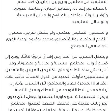
 معلمين وتربويين وإداريين؛ كما تهتم
إعداده، ومعايير اختياره، ومتابعة تطويره،
تب، وتطوير المناهج والمباني المدرسية
عليمية.
لتعليمي يعكس، ولو بشكل تقريبي، مستوى
تماعي والاقتصادي، ويحدد بوضوح نوعية القوى
المجتمع.
 من المدارس إهدارًا تربويًا هائلًا، يؤدي إلى
المجتمع البشرية والمادية والمعنوية. وقد
ه الظاهرة قلق الكثير من المربين والمثقفين
 فأولت العديد من الدول اهتمامًا خاصًا بهذه
دمرة للفرد والمجتمع؛ لأن التسرب يؤدي إلى
البطالة ويحد من العطاء ويعيق التنمية،
معات نحو هاوية التخلف والجهل، الذي بدوره
ديدة على مختلف الصعد؛ فيغدوا المجتمع
ا من فئتين: فئة المتعلمين، وفئة الأميين؛ ما