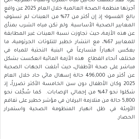
غزة. فقد كشفت تحاليل مياه الشرب والمياه المنزلية التي
أجرتها منظمة الصحة العالمية خلال العام 2025 عن واقعٍ
بالغ القسوة؛ إذ إن أكثر من 77% من العينات لم تستوفِ
المعايير الصحية الأساسية. ولم تكن مياه الشرب بمنأى
عن هذه الأزمة، حيث تجاوزت نسبة العينات غير المطابقة
للمعايير 67%، مع انتشار خطير للتلوثات الجرثومية، ما
يعكس انهياراً متسارعاً في البنية التحتية للمياه في
مختلف أنحاء القطاع. هذه الأزمة المائية انعكست بشكل
مباشر على صحة الأطفال، حيث أبلغت الجهات الصحية
عن أكثر من 496,000 حالة إسهال مائي حاد خلال العام
2025 وكان الأطفال دون سن الخامسة الأكثر تضرراً، إذ
شكلوا نحو 47% من إجمالي الإصابات. كما سُجِّلت نحو
5,800 حالة من متلازمة اليرقان في مؤشر خطير على تفاقم
الأوبئة في ظل انهيار المنظومة الصحية واستمرار
الحصار.