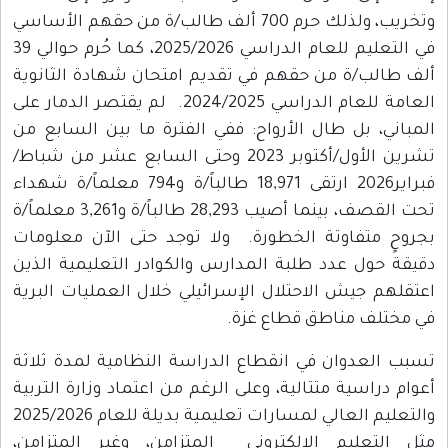
وتخريب، ولذلك حرم 700 ألف طالب/ة من حقهم الأساسي
في التعليم للعام الدراسي 2025/2026، كما حُرم حوالي 39
ألف طالب/ة من حقهم في تقديم امتحان شهادة الثانوية
العامة للعام الدراسي 2024/2025. لم يقتصر الدمار على
المباني، بل طال الأرواح: ففي الفترة ما بين السابع من
تشرين الأول/أكتوبر 2023 وحتى السابع عشر من شباط/
فبراير2026 ارتقى 18,971 طالباً/ة و794 معلماً/ة شهداء
تحت القصف، بينما أصيب 28,293 طالباً/ة و3,261 معلماً/ة
بجروحٍ متفاوتة الخطورة. ولا توجد حتى الآن معلومات
دقيقة حول عدد طلبة المدارس والكوادر التعليمية الذين
اعتقلهم جيش الاحتلال الإسرائيلي خلال العمليات البرية
في مختلف مناطق قطاع غزة.
تسبب العدوان في انقطاع الدراسة النظامية لمدة ثلاثة
أعوام دراسية متتالية، وعلى الرغم من اعتماد وزارة التربية
والتعليم العالي لمسارات تعليمية بديلة للعام 2025/2026
مثل التعليم الإلكتروني المتزامن، وغير المتزامن،