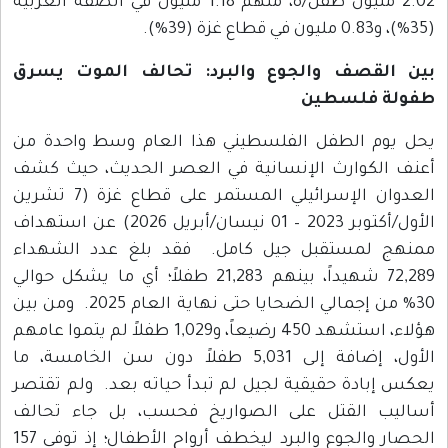
2.02 مليون طفل/ة، منهم 1.18 مليون في الضفة الغربية
(35%)، و0.83 مليون في قطاع غزة (39%).
بين القصف والجوع والبرد: تحالف الموت يسرق
طفولة فلسطين
يحل يوم الطفل الفلسطيني هذا العام وسط واحدة من
أعنف الكوارث الإنسانية في العصر الحديث، حيث كشف
العدوان الإسرائيلي المستمر على قطاع غزة (7 تشرين
الأول/أكتوبر 2023 – 01 نيسان/أبريل 2026) عن استهداف
ممنهج لمستقبل جيل كامل. فقد بلغ عدد الشهداء
72,289 شهيداً، بينهم 21,283 طفلاً؛ أي ما يشكل حوالي
30% من إجمالي الضحايا حتى نهاية العام 2025. ومن بين
هؤلاء، استشهد 450 رضيعاً، و1,029 طفلاً لم يتموا عامهم
الأول، إضافة إلى 5,031 طفلاً دون سن الخامسة، ما
يعكس إبادة حقيقية لجيل لم تبدأ حياته بعد. ولم تقتصر
أساليب القتل على الصواريخ فحسب، بل جاء تحالف
الحصار والجوع والبرد ليخطف أرواح الأطفال؛ إذ توفي 157