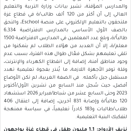
والمدارس المؤقتة، تشير بيانات وزارة التربية والتعليم
العالي إلى أن أكثر من 120 ألف طالب/ة في قطاع غزة
ملتحقون بالتعليم الإلكتروني على منصة Eschool، والتحق
بالصف الأول الأساسي بالمدارس الافتراضية 6,334
طالباً/ة، وبلغ عدد المعلمين في المدارس الافتراضية 1500
معلم/ة، إلا أن العديد من هؤلاء الطلاب لم يتمكنوا من
تلقي تعليمهم بشكل فعّال طوال هذه الفترة، بسبب عدم
وجود مناطق آمنة، إضافة إلى انقطاع الكهرباء والإنترنت،
وقلة توفر الأجهزة اللازمة، ما يُنذر بفجوة تعليمية تهدد
مستقبل جيل بأكمله. في الضفة الغربية، لم تكن الأوضاع
أفضل، حيث سُجل منذ السابع من تشرين الأول/أكتوبر
2023 وحتى السابع عشر من شباط/فبراير 2026 استشهاد
120 طالباً/ة وإصابة 831 آخرين، إضافة إلى اعتقال 406
طلاب/طالبات و183 كادراً تعليمياً، في سياسة ممنهجة
لتفكيك البنية التعليمية.
نزيف الأرواح: 1.1 مليون طفل في قطاع غزة يواجهون