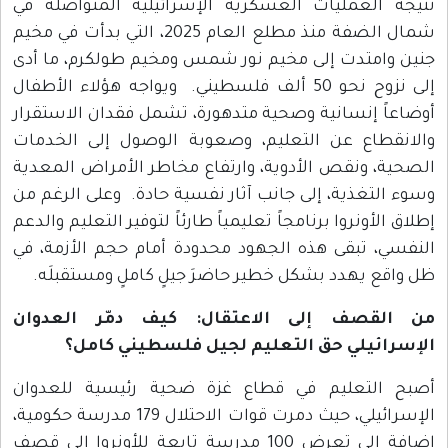
نتيجة العمليات العسكرية الإسرائيلية المتواصلة في
شمال الضفة منذ مطلع العام 2025، التي بدأت في مخيم
جنين وامتدت إلى مخيم نور شمس ومخيم طولكرم، ما أدى
إلى نزوح نحو 50 ألف فلسطيني. ويواجه هؤلاء الأطفال
أوضاعاً إنسانية وصحية متدهورة، تشمل فقدان الاستقرار
والانقطاع عن التعليم، وصعوبة الوصول إلى الخدمات
الصحية، ونقص الأدوية، وارتفاع مخاطر الأمراض المعدية
وسوء التغذية، إلى جانب آثار نفسية حادة. وعلى الرغم من
إطلاق الأونروا برنامجاً تعليمياً طارئاً لتوفير التعليم والدعم
النفسي، تبقى هذه الجهود محدودة أمام حجم الأزمة، في
ظل واقع يهدد بشكل خطير حاضرَ جيلٍ كاملٍ ومستقبلَه.
من القصف إلى الاعتقال: كيف دمّر العدوان
الإسرائيلي حق التعليم لجيل فلسطيني كامل؟
أصبح التعليم في قطاع غزة ضحية رئيسية للعدوان
الإسرائيلي، حيث دمرت قوات الاحتلال 179 مدرسة حكومية،
إضافة إلى تعرض 100 مدرسة تابعة للأونروا إلى قصف