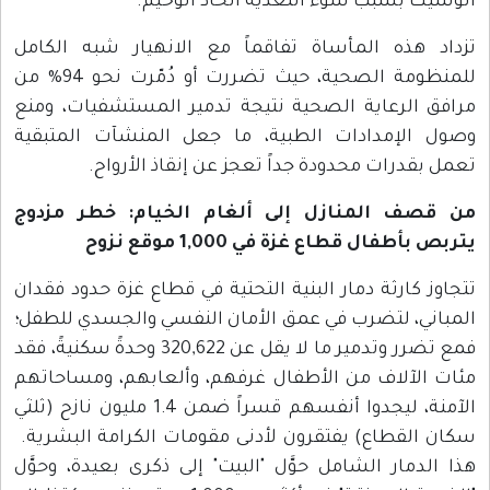
الوشيك بسبب سوء التغذية الحاد الوخيم.
تزداد هذه المأساة تفاقماً مع الانهيار شبه الكامل
للمنظومة الصحية، حيث تضررت أو دُمّرت نحو 94% من
مرافق الرعاية الصحية نتيجة تدمير المستشفيات، ومنع
وصول الإمدادات الطبية، ما جعل المنشآت المتبقية
تعمل بقدرات محدودة جداً تعجز عن إنقاذ الأرواح.
من قصف المنازل إلى ألغام الخيام: خطر مزدوج
يتربص بأطفال قطاع غزة في 1,000 موقع نزوح
تتجاوز كارثة دمار البنية التحتية في قطاع غزة حدود فقدان
المباني، لتضرب في عمق الأمان النفسي والجسدي للطفل؛
فمع تضرر وتدمير ما لا يقل عن 320,622 وحدةً سكنيةً، فقد
مئات الآلاف من الأطفال غرفهم، وألعابهم، ومساحاتهم
الآمنة، ليجدوا أنفسهم قسراً ضمن 1.4 مليون نازح (ثلثي
سكان القطاع) يفتقرون لأدنى مقومات الكرامة البشرية.
هذا الدمار الشامل حوَّل "البيت" إلى ذكرى بعيدة، وحوَّل