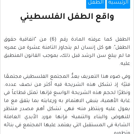
الرئيسية
الطفل
واقع الطفل الفلسطيني
الطفل كما عرفته المادة رقم (6) من "اتفاقية حقوق
الطفل": هو كل إنسان لم يتجاوز الثامنة عشرة من عمره؛
ما لم يبلغ سن الرشد قبل ذلك، بموجب القانون المنطبق
عليه.
وفي ضوء هذا التعريف يعدُّ المجتمع الفلسطيني مجتمعًا
فتيًا؛ إذ تشكل هذه الشريحة فيه أكثر من نصف عدده.
ونظرًا لحجم هذه الشريحة الواسع فإنها تمثل قطاعاً في
غاية الأهمية، ينبغي الاهتمام به ورعايته بما يتفق مع ما
يعول عليه وينتظر منه؛ فهي تشكل أهم مصدر منتظر
للنهوض والبناء والتنمية؛ فإنها مورد الأيدي العاملة
الشابة في المستقبل التي يعتمد عليها المجتمع في بنائه
وتطوره.