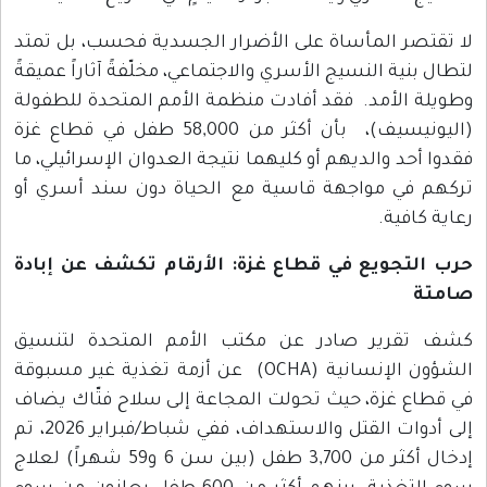
لا تقتصر المأساة على الأضرار الجسدية فحسب، بل تمتد
لتطال بنية النسيج الأسري والاجتماعي، مخلّفةً آثاراً عميقةً
وطويلة الأمد. فقد أفادت منظمة الأمم المتحدة للطفولة
(اليونيسيف)، بأن أكثر من 58,000 طفل في قطاع غزة
فقدوا أحد والديهم أو كليهما نتيجة العدوان الإسرائيلي، ما
تركهم في مواجهة قاسية مع الحياة دون سند أسري أو
رعاية كافية.
حرب التجويع في قطاع غزة: الأرقام تكشف عن إبادة
صامتة
كشف تقرير صادر عن مكتب الأمم المتحدة لتنسيق
الشؤون الإنسانية (OCHA) عن أزمة تغذية غير مسبوقة
في قطاع غزة، حيث تحولت المجاعة إلى سلاح فتّاك يضاف
إلى أدوات القتل والاستهداف، ففي شباط/فبراير 2026، تم
إدخال أكثر من 3,700 طفل (بين سن 6 و59 شهراً) لعلاج