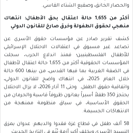
والحصار الخانق، وصقيع الشتاء القاسي.
أكثر من 1,655 حالة اعتقال بحق الأطفال: انتهاك
منهجي لحقوق الطفولة وخرق صارخ للقانون الدولي
كشف تقرير صادر عن مؤسسات حقوق الأسرى عن
تصاعد غير مسبوق في اعتقالات الاحتلال الإسرائيلي
للأطفال الفلسطينيين؛ فمنذ اندلاع الحرب، سجلت
المؤسسات الحقوقية أكثر من 1,655 حالة اعتقال لأطفال
في الضفة الغربية بما فيها القدس، من بينها 600 حالة
خلال العام 2025، في انتهاك واضح للقانون الدولي،
واتفاقية حقوق الطفل. وحتى 11 آذار 2026، لا يزال الاحتلال
يحتجز 350 طفلاً أسيراً يعانون ظروفاً قاسية والحرمان من
الحقوق الأساسية، في سياق منظومة ممنهجة من
الانتهاكات الجسيمة.
58 ألف طفل في قطاع غزة فقدوا والديهم: عدوان يمزق
النسيج الأسري ويخلف أكبر أزمة يُتْمٍ في التاريخ الحديث