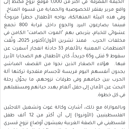
"الخيمة الممزقة" في أكثر من 1,000 موقع نزوح مكتظ إلى
واقع مرير يفتقر للخصوصية والحماية من قسوة المناخ.
وفي هذه البيئة المتهالكة، يواجه الأطفال خطراً مزدوجاً؛
فبينما يصارعون البرد والجوع داخل قرابة 800 تجمع
عشوائي للخيام، يتربص بهم "الموت الصامت" الكامن في
مخلفات الحرب. فمنذ تشرين الأول/أكتوبر 2025، وثّقت
المنظمات المعنية بالألغام 33 حادثة انفجار أسفرت عن
سقوط 9 قتلى و65 جريحاً، كان الأطفال هم الضحايا الأبرز
فيها. هؤلاء الصغار الذين نجوا من القصف المباشر،
يجدون أنفسهم اليوم فريسة لأجسام متفجرة تركتها آلة
الحرب بين خيامهم وفي طرقات نزوحهم، ما يحوِّل رحلة
البحث عن الأمان إلى حقل ألغام يهدد حياتهم ومستقبلهم
في كل خطوة.
وبالموازاة مع ذلك، أشارت وكالة غوث وتشغيل اللاجئين
الفلسطينيين (الأونروا) إلى أن أكثر من 12 ألف طفل
فلسطيني في الضفة الغربية يعيشون أوضاع نزوح قسري