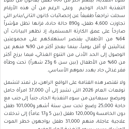
سوء التغذية، بينهم أكثر من 600 طفل يعانون من سوء
التغذية الحاد الوخيم. وعلى الرغم من أن هذه الأرقام
سجلت تراجعاً طفيفاً عن إحصائيات كانون الثاني/يناير التي
تجاوزت 4,600 طفل، و890 حالة حادة، فإنها تظل مؤشراً
صارخاً على عمق الكارثة المستمرة، إذ تظهر البيانات أن
64% من الأطفال يقتصر استهلاكهم على مجموعتين
غذائيتين أو أقل يومياً، بينما يعجز أكثر من 90% منهم عن
الوصول إلى الحد الأدنى من التنوع الغذائي، فيما يرزح أكثر
من 60% من الأطفال (بين سن 6 و23 شهراً) تحت وطأة
فقر غذائي حاد يهدد نموهم الأساسي.
ولا تقتصر هذه القتامة على الواقع الراهن، بل تمتد لتشمل
توقعات العام 2026 التي تشير إلى أن 37,000 امرأة حامل
ومرضع سيعانين من سوء التغذية الحاد، جنباً إلى جنب مع
حاجة 25,000 رضيع تحت سن ستة أشهر و101,000 طفل
دون الخامسة و120,000 طفل (بين 5 و17 عاماً) إلى تدخلات
علاجية عاجلة، منهم 31,000 طفل يواجهون خطر الموت