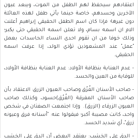
اعتقادهم سيحفظ لهم الطفل من الموت، ويبعد عيون
الآخرين وحسدهم، خاصة حينما يأتي طفل لهذه العائلة
دون غيرها؛ فإذا كان اسم الطفل الحقيقي إبراهيم أعلنت
الام ان اسمه بسام، ولا تعلن اسمه الحقيقي حتى يكبر؛
وذلك خوفا من ان تقوم احدى النساء الحاسدات بعمل
"عمل" عند المشعوذين تؤذي الولد، إذا عرفت اسمه
الحقيقي.
- عدم العناية بنظافة الأولاد: عدم العناية بنظافة الأولاد،
للوقاية من العين والحسد.
- صاحب الأسنان الفُرُق وصاحب العيون الزرق: الاعتقاد بأن
صاحب الأسنان المفرقة (الفُرُق)حسود، وكذلك صاحب
العيون الزرقاء (الزرق). وإذا اجتمعت الصفتان في شخص
واحد، كانت مصيبة أكبر؛ فيقولوا عنه: "أسنانه فرق وعيونه
زرق"، أي شديد الحسد.
- الدق على الخشب: يعتقد البعض أن الدق على الخشب