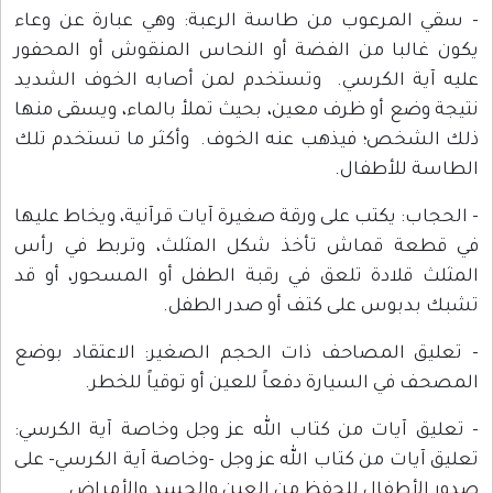
- سقي المرعوب من طاسة الرعبة: وهي عبارة عن وعاء
يكون غالبا من الفضة أو النحاس المنقوش أو المحفور
عليه آية الكرسي. وتستخدم لمن أصابه الخوف الشديد
نتيجة وضع أو ظرف معين، بحيث تملأ بالماء، ويسقى منها
ذلك الشخص؛ فيذهب عنه الخوف. وأكثر ما تستخدم تلك
الطاسة للأطفال.
- الحجاب: يكتب على ورقة صغيرة آيات قرآنية، ويخاط عليها
في قطعة قماش تأخذ شكل المثلث، وتربط في رأس
المثلث قلادة تلعق في رقبة الطفل أو المسحور، أو قد
تشبك بدبوس على كتف أو صدر الطفل.
- تعليق المصاحف ذات الحجم الصغير: الاعتقاد بوضع
المصحف في السيارة دفعاً للعين أو توقياً للخطر.
- تعليق آيات من كتاب الله عز وجل وخاصة آية الكرسي:
تعليق آيات من كتاب الله عز وجل -وخاصة آية الكرسي- على
صدور الأطفال للحفظ من العين والحسد والأمراض.