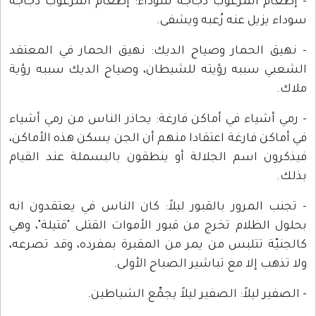
- إطعام المرعوب دجاجة سوداء: إطعام المرعوب دجاجة
سوداء يزيل عنه رُعبه ويشفى.
- نهيق الحمار وصياح الديك: نهيق الحمار في المعتقد
الشعبي سببه رؤيته للشيطان، وصياح الديك سببه رؤية
ملاك.
- رمي أشياء في أماكن فارغة: يحاذر الناس من رمي أشياء
في أماكن فارغة اعتقادا منهم أن الجن يسكن هذه الأماكن،
فيذكرون اسم الجلالة أو ينطقون بالبسملة عند القيام
بذلك.
- تجنب المرور بالقبور ليلاً: كان الناس في يعتقدون انه
بحلول الظلام تخرج من قبور الأموات القتلى "قتيلة"، وهي
كالجنيّة تتلبس من يمر من المقبرة بمفرده، وقد تصرعه،
ولا تذهب إلا مع تباشير الصباح الأولى.
- الصفير ليلاً: الصفير ليلاً يجمِّع الشياطين.