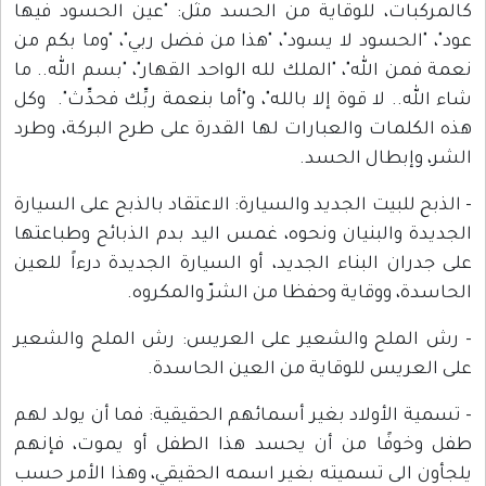
كالمركبات، للوقاية من الحسد مثل: "عين الحسود فيها
عود"، "الحسود لا يسود"، "هذا من فضل ربي"، "وما بكم من
نعمة فمن الله"، "الملك لله الواحد القهار"، "بسم الله.. ما
شاء الله.. لا قوة إلا بالله"، و"أما بنعمة ربِّك فحدِّث". وكل
هذه الكلمات والعبارات لها القدرة على طرح البركة، وطرد
الشر، وإبطال الحسد.
- الذبح للبيت الجديد والسيارة: الاعتقاد بالذبح على السيارة
الجديدة والبنيان ونحوه، غمس اليد بدم الذبائح وطباعتها
على جدران البناء الجديد، أو السيارة الجديدة درءاً للعين
الحاسدة، ووقاية وحفظا من الشرّ والمكروه.
- رش الملح والشعير على العريس: رش الملح والشعير
على العريس للوقاية من العين الحاسدة.
- تسمية الأولاد بغير أسمائهم الحقيقية: فما أن يولد لهم
طفل وخوفًا من أن يحسد هذا الطفل أو يموت، فإنهم
يلجأون الى تسميته بغير اسمه الحقيقي، وهذا الأمر حسب