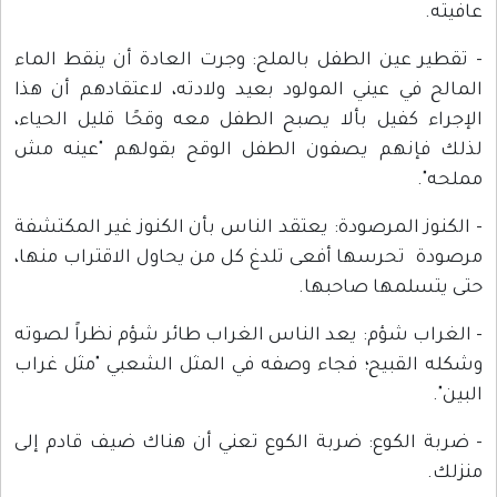
عافيته.
- تقطير عين الطفل بالملح: وجرت العادة أن ينقط الماء
المالح في عيني المولود بعيد ولادته، لاعتقادهم أن هذا
الإجراء كفيل بألا يصبح الطفل معه وقحًا قليل الحياء،
لذلك فإنهم يصفون الطفل الوقح بقولهم "عينه مش
مملحه".
- الكنوز المرصودة: يعتقد الناس بأن الكنوز غير المكتشفة
مرصودة تحرسها أفعى تلدغ كل من يحاول الاقتراب منها،
حتى يتسلمها صاحبها.
- الغراب شؤم: يعد الناس الغراب طائر شؤم نظراً لصوته
وشكله القبيح؛ فجاء وصفه في المثل الشعبي "مثل غراب
البين".
- ضربة الكوع: ضربة الكوع تعني أن هناك ضيف قادم إلى
منزلك.