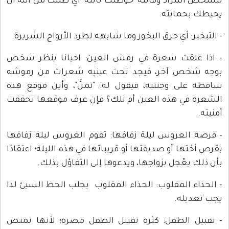
للشخص المراد وقايته "حوطتك بالله" أي طلبت من الله أن
يحيطك بحمايته.
- التبخير: أي حرق البخور وما شابهه لطرد الأرواح الشريرة.
- اذا علقت شعرة في رمش العين: احيانا ينظر شخص
بوجه شخص آخر، فيجد تحت عينيه شعرات من رموشه
ساقطة على وجنتيه، فيقول له: "تمنَّ"، وأين موقع هذه
الشعرة في هذه العين أم تلك؟ فإن عرف موقعها تحققت
أمنيته.
- قرصة العروس ليلة زفافها: تقوم العروس ليلة زفافها
بقرص أختها أو صديقتها أو قريباتها في هذه الليلة؛ اعتقادًا
بأن ذلك يعّجل بزواجها، ويدعوها إلى التفاؤل بذلك.
- الحذاء المقلوب: الحذاء المقلوب يجلب الحظ السيئ لذا
يجب تعديله.
- تقبيل الطفل: كثرة تقبيل الطفل مضرة؛ لأنها تمتص