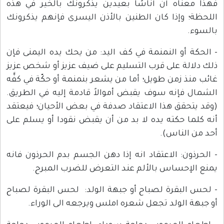
فهذا معناه أن أناسًا بعيدين يذكرونك بالخير في هذه
اللحظة؛ وإذا كان الطنين بالأذن اليسرى فإنهم يذكرونك
بالسوء.
- الحكة أو النمنمة في كف اليد: من يحك يده اليمنى فإن
ذلك دلالة على قرب التسليم على ضيف عزيز أو شخص عزيز
غائب منذ زمن طويل؛ أما من يشعر بنمنمة أو حكّة في كفَّه
الشمال فإنه سوف يقبض أموالاً قادمة إليه في الطريق.
(وقد يتحقق هذا الاعتقاد صدفة في بعض الأحيان؛ فيعتقد
أنه كلما حكته يده لا بد من أن يقبض نقودا أو يسلم على
أحد من الناس).
- الحرذون: الاعتقاد انه إذا دهن الجسم بدم الحرذون فانه
يمنع الإحساس بالألم عند التعرض للضرب المبرح.
- لحس البقرة لصباح أو جبهة الولد: لحس البقرة لصباح
أو جبهة الولد تجعل شعره املس ويرجعه الى الوراء.