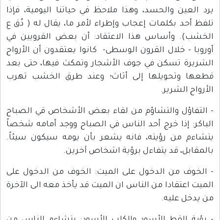
يرد العين والحسد، وهذا ملاحظ في حياتنا اليومية، فإذا
تلفظ أحد بكلمات إعجاب وإطراء لأمر ما، يقال له ( دُق ع
الخشب). وأساس هذا الاعتقاد: أن بعض القرويين في
أوروبا - خلال القرون الوسطى- كانوا يعتقدون أن الأرواح
الشريرة تسكن في جوف الأشجار وتمكث فيها، حتى بعد
قطعها وتحويلها إلى أثاث؛ وعند طرق الخشب تهرب
الأرواح الشرير.
- التفاؤل والتشاؤم من لقاء بعض الأشخاص قي الصباح
الباكر: إذا خرج أحد الناس في الصباح ووجد أمامه شخصاً
يتشاءم من رؤيته، فانه يشعر بأن يومه سيكون سيئاً.
بالمقابل، قد يتفاءل برؤية اشخاص آخرين.
- الخوف من الدخول على الميت: الخوف من الدخول على
الميت اعتقادا من الناس ان الميت قد يأخذ معه الى الآخرة
من يدخل عليه.