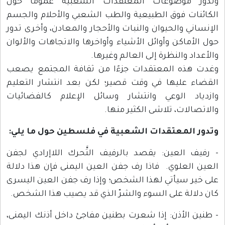
وتدور موضوعات المعتقدات الشعبية عموما حول
الكائنات فوق الطبيعية والطب الشعبي والأحلام والجسم
الإنساني والحيوان والنبات والأحجار والمعادن، وأخرى تدور
حول الأماكن وأوائل الأشياء وأواخرها والاتجاهات والألوان
والأعداد والنظرة إلى العالم وغيرها.
وغدت هذه المعتقدات جزءًا من ثقافة المجتمع يصعب
القضاء عليها في وقت قصير؛ لكن بعد انتشار التعليم
وازدياد الوعي وانتشار وسائل الإعلام كالفضائيات
والاتصالات، تلاشى الكثير منها.
وتدور المعتقدات الشعبية في فلسطين حول ما يلي:
- رفيف العين: يقصد بالرفيف التَّحرك اللاإرادي لجفن
العين العلوي. فاذا رف جفن العين اليمنى فإن هذا دلالة
على خير سيأتي لهذا الشخص؛ وإذا رف جفن العين اليسرى
كان دلالة على السوء والشرّ الذي قد يصيب هذا الشخص.
- طنين الأذن: إذا شعرت بطنين مفاجئ داخل أذنك اليمنى،