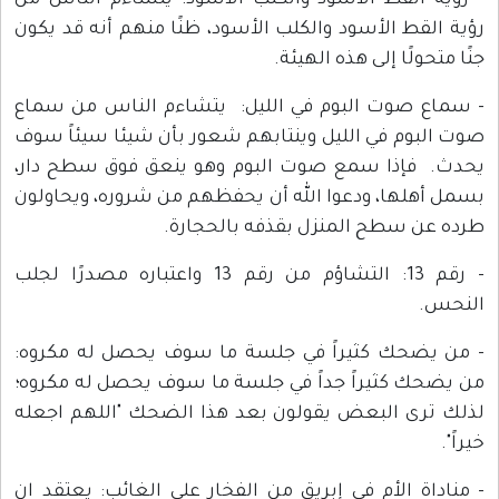
- رؤية القط الأسود والكلب الأسود: يتشاءم الناس من
رؤية القط الأسود والكلب الأسود، ظنًا منهم أنه قد يكون
جنًا متحولًا إلى هذه الهيئة.
- سماع صوت البوم في الليل: يتشاءم الناس من سماع
صوت البوم في الليل وينتابهم شعور بأن شيئا سيئاً سوف
يحدث. فإذا سمع صوت البوم وهو ينعق فوق سطح دار،
بسمل أهلها، ودعوا الله أن يحفظهم من شروره، ويحاولون
طرده عن سطح المنزل بقذفه بالحجارة.
- رقم 13: التشاؤم من رقم 13 واعتباره مصدرًا لجلب
النحس.
- من يضحك كثيراً في جلسة ما سوف يحصل له مكروه:
من يضحك كثيراً جداً في جلسة ما سوف يحصل له مكروه؛
لذلك ترى البعض يقولون بعد هذا الضحك "اللهم اجعله
خيراً".
- مناداة الأم في إبريق من الفخار على الغائب: يعتقد ان