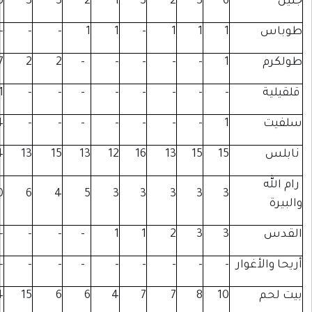
67
71
62
5
4
5
3
3
2
1
3
15
14
13
2
-
-
-
-
1
1
-
50
23
31
9
7
7
2
2
-
-
-
8
12
13
3
4
1
-
-
-
-
-
17
15
10
4
3
4
-
-
-
-
-
102
95
109
36
30
24
13
15
13
12
16
40
22
28
36
22
10
6
4
5
3
3
55
34
47
27
27
-
-
-
-
1
1
16
7
18
-
1
-
-
-
-
-
-
73
60
78
30
25
24
15
6
6
4
7