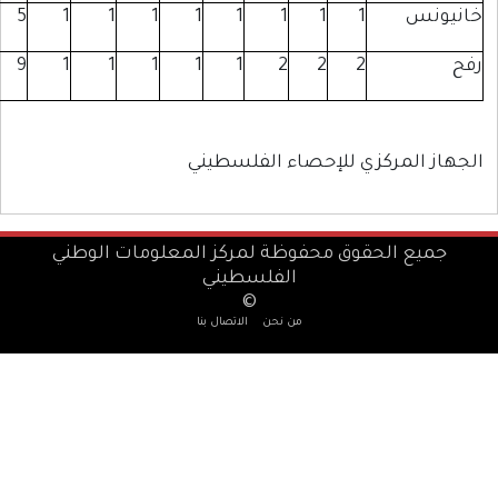
8
5
1
1
1
1
11
9
1
1
1
1
سطيني
كز المعلومات الوطني
يني
تصال بنا