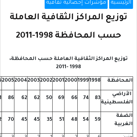
ثقافية
ثقافية العاملة
201
لعاملة حسب المحافظة،
2011
2010
2009
2008
2007
2006
2005
2004
2003
2002
2001
597
..
..
..
227
161
86
62
62
50
69
531
434
506
196
166
112
70
45
45
35
51