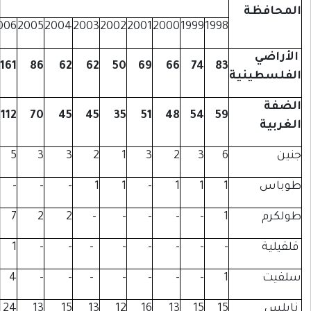
2007
2006
2005
2004
2003
2002
200
227
161
86
62
62
50
6
166
112
70
45
45
35
5
4
5
3
3
2
1
-
-
-
-
1
1
7
7
2
2
-
-
4
1
-
-
-
-
3
4
-
-
-
-
30
24
13
15
13
12
1