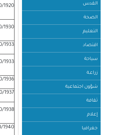
القدس
0/1920
الصحة
0/1930
التعليم
0/1933
اقتصاد
سياحة
0/1933
زراعـة
0/1936
شؤون اجتماعية
0/1937
ثقافة
0/1938
إعلام
0/1940
جغرافيا