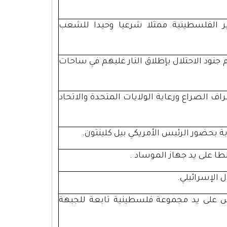
رير الفلسطينية ممثلا شرعيا وحيدا للشعب
يا وجرح أكثر 150 آخرين إثر قيام جنود الاحتلال بإطلاق النار عليهم في ساحات
 الصراع ورعاية الولايات المتحدة والاتحاد
 بحضور الرئيس الأمريكي بيل كلينتون.
طا على يد جهاز الموساد .
الإسرائيلي.
قدس على يد مجموعة فلسطينية تابعة للجبهة