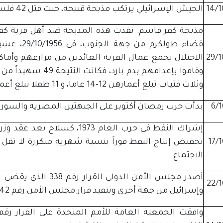
14/1
الجيش الإسرائيلي يرتكب مذبحة قبيحة، حيث قتل 42 فلسطينيا وهدمت 41 منزلا .
قضاء طولكر
29/1
الاحتلال بجمع عمال القرية العائدين من مزارعهم وأم
وثلاث فتيات تبلغ أعمارهن 12-14 عاما، و 11 طفلا تبلغ أعمارهم 12-16 عاما والباقي من الرجال .
6/1
بدأت حرب رمضان أكتوبر على الجبهتين المصرية والسوري
إشراك النفط في حرب العام 1973،
17/
الاجتماع .
أصدر مجلس الأمن الدو
22/1
وإسرائيل من جهة أخرى وتنفيذ قرار مجلس الأمن رقم 242 .