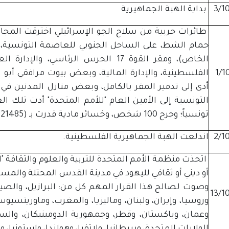
بداية الهبة الجماهيرية
طائرات حربية من سلاح الجو الإسرائيلي اخترقت المجا
حمام الشط، على الساحل الجنوبي للعاصمة التونسية، 
الخاص)، ومقر القوة 17 الحرس الرئاسي
الفلسطينية، والإدارة المالية، وبعض بيوت مرافقي أ
أدى إلى تدمير المقر بالكامل، وبعض منازل المدنين 
تونسياً؛ وجرح 100 شخص، وخسائر مادية قدرت بـ (5821485) ديناراً تونسياً ( نحو 8,5 ملايين دولار).
اندلعت الهبة الجماهيرية الفلسطينية.
اتحذت منظمة الأمم المتحدة للتربية والعلوم والثقافة "الي
أو ديني أو ثقافي لليهود في مدينة القدس المحتلة والمس
وصوت لصالح هذا القرار المهم كل من: البرازيل، والصين
وروسيا، وإيران، ولبنان، وماليزيا، والمغرب، وماوريتسيوس
وعمان، وباكستان، وقطر، وجمهورية الدومينيكان، وال