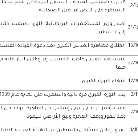
هربرت صموئيل المندوب السامي البريطاني يفتح سجلات
2/1
السيطرة على الأرض من قبل الصهاينة.
أصدر وزير المستعمرات البريطانية اللورد باسفيلد كتابا
31/1
إلى فلسطين.
13/1
انطلاق مظاهرة القدس الكبرى بعد دعوة القيادة الفلسطيني
استشهاد موسى كاظم الحسيني إثر إطلاق النار عليه ف
27/1
حيفا.
12/1
انتهاء الثورة الكبرى.
2/1
بدء الثورة الكبرى مرة ثانية واستمرت حتى نهاية عام 1939.
عقد مؤتمر برلماني عربي إسلامي في القاهرة بتوجه من ل
7/1
وعد بلفور ووقف الهجرة وبيع الأراضي لليهود.
1/1
صدور إعلان استقلال فلسطين عن الهيئة العربية العليا .