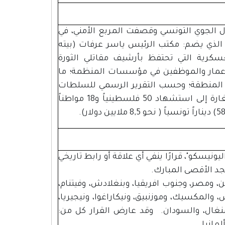
ل الجوي التونسي وقصفت المربع الأمني، في
الذي يضم: مكتب الرئيس ياسر عرفات (بيته
، والإدارة العسكرية التي تحتفظ بأرشيف مقاتلي الثورة
بو عمار والموظفين في مؤسسات المنظمة؛ ما
في المنطقة؛ وحسب التقرير الرسمي للسلطات
التونسية إلى الأمين العام "للأمم المتحدة" أدت تلك الغارة إلى استشهاد 50 فلسطينياً و18 مواطناً
ونيسكو"، قرارًا ينفي أي علاقة أو رابط تاريخي
جد الأقصى المبارك.
، ومصر، وجنوب افريقيا، وبنغلادش، وفيتنام،
، والمكسيك، وموزنبيق، ونيكاراغوا، ونيجيريا،
سنغال، والسودان. وقد عارض القرار كل من: