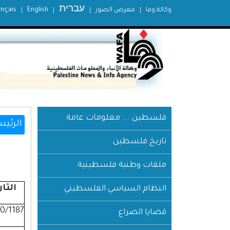
עברית
وكالة وفا
معرض الصور
English
ançais
فلسطين ... معلومات عامة
الرئيس
تاريخ فلسطين
ملفات وطنية فلسطينية
التار
النظام السياسي الفلسطيني
10/1187
قضايا الصراع