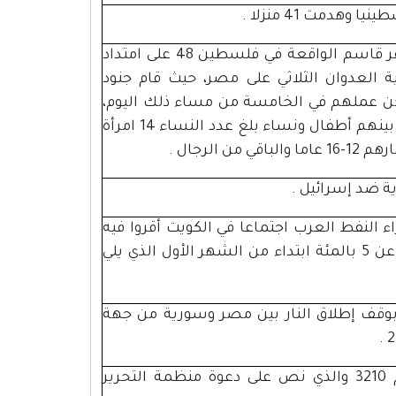
مذبحة كفر قاسم: نفذت هذه المذبحة ضد أهل قرية كفر قاسم الواقعة في فلسطين 48 على امتداد
م من جهة الجنوب، في 29/10/1956، عشية العدوان الثلاثي على مصر، حيث قام جنود
اكن عملهم في الخامسة من مساء ذلك اليوم،
وقاموا بإعدامهم بدم بارد، فكانت النتيجة 49 شهيداً من بينهم أطفال ونساء بلغ عدد النساء 14 امرأة
ة ضد إسرائيل .
 كسلاح بعد عقد وزراء النفط العرب اجتماعا في الكويت أقروا فيه
تخفيض إنتاج النفط فوراً بنسبة شهرية متكررة لا تقل عن 5 بالمئة ابتداء من الشهر الأول الذي يلي
لي القرار رقم 338 الذي يقضي بوقف إطلاق النار بين مصر وسورية من جهة
وافقت الجمعية العامة للأمم المتحدة على القرار رقم 3210 والذي نص على دعوة منظمة التحرير