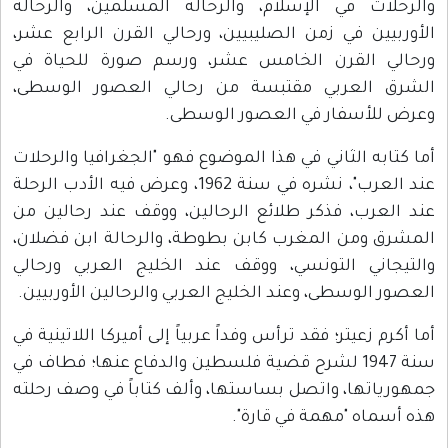
والرحلات في الإسلام، والرحالة المسلمين، والرحالة
الأوربيين في زمن الصليبيين، ورحالي القرن الرابع عشر،
ورحالي القرن الخامس عشر، ورسم صورة للحياة في
الشرق العربي مقتبسة من رحالي العصور الوسطى،
وعرض للأسفار في العصور الوسطى.
أما كتابه الثاني في هذا الموضوع فهو "الجغرافيا والرحلات
عند العرب"، نشره في سنة 1962، وعرض فيه الأدب الرحلة
عند العرب، فذكر طلائع الرحالين، ووقف عند رحالين من
المشرق ومن المغرب كابن بطوطة، والرحالة ابن فضلان،
والتيجاني التونسي، ووقف عند الخليج العربي ورحالي
العصور الوسطى، وعند الخليج العربي والرحالين الأوربيين.
أما أكرم زعيتر؛ فقد ترأس وفداً عربياً إلى أميركا اللاتينية في
سنة 1947 لشرح قضية فلسطين والدفاع عنها؛ فطاف في
جمهورياتها، واتصل بساستها، وألف كتاباً في وصف رحلته
هذه أسماه "مهمة في قارة".