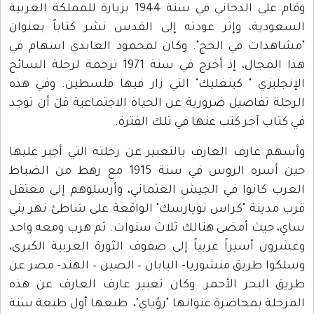
وقام علي الدجاني في سنة 1944 بزيارة للمملكة العربية
السعودية، وإثر عودته إلى القدس نشر كتاباً بعنوان
"مشاهدات في الحج". وكان لمحمود العابدي اسهام في
هذا المجال، إذ أخرج في سنة 1971 ترجمة لرحلة السائح
الإنجليزي " كينغليك" التي زار فيها فلسطين. وفي هذه
الرحلة تفاصيل ضرورية عن الحياة الاجتماعية قلَ أن توجد
في كتاب آخر كتب عنها في تلك الفترة.
وأسهم عارف العارف بالتعبير عن رحلته التي أجبر عليها
حين أسره الروس في سنة 1915 مع رهط من الضباط
العرب كانوا في الجيش العثماني، وأرسلوهم إلى معتقل
قرب مدينة "كراس نويارسك" الواقعة على شاطئ نهر بني
ساي، حيث أمضى هنالك ثلاث سنوات. ثم هرب ومعه واحد
وعشرون أسيراً عربياً إلى صفوف الثورة العربية الكبرى،
وسلكوا طريق منشوريا- اليابان – الصين – الهند- مصر عن
طريق البحر الأحمر. وكان تعبير عارف العارف عن هذه
المرحلة بمحاضرة عنوانها "رؤياي"، طبعها أول طبعة سنة