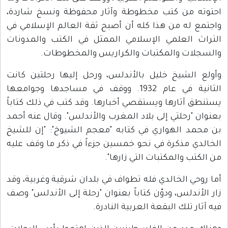
احتوته من كتب مخطوطة وآثار محفوظة ونسخ شاردة،
واجتمع له من هذا كله أن أصبح ثقة العالم الإسلامي في
التراث العلمي الإسلامي الممثل في الكتب والمدونات
والسجلات والمكتبات والكراريس والمخطوطات.
وأولع الشيخ خليل بالأندلس، ورحل إليها رحلتين كانت
الثانية في عام 1932. ووقف في مساجدها وجوامعها
يستنطق آثارها ويستقصي أخبارها. وقد كتب في ذلك كتاباً
بعنوان "رحلتي إلى بلاد المغرب والأندلس". وقال عنه أحمد
بن محمد الهواري في كتابه "معجم الشيوخ": "إن للشيخ
الخالدي مذكرة في نحو خمسين جزءاً في ذكر ما وقف عليه
من الكتب والمكتبات التي زارها".
أما روحي الخالدي فله تطواف في بلدان شرقية وغربية، وقد
زار الأندلس، ودوّن كتاباً بعنوان "رحلة إلى الأندلس" وصف
فيه آثار تلك البقعة العربية النادرة.