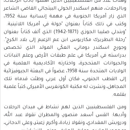
وهناك عدد من الفلسطينيين الذين اهتموا بأدب الرحلات،
وبالرحلات، منهم اسكندر الخولي البيتجالي القاضي الشاعر
الذي زار أمريكا الجنوبية في مهمة إنسانية سنة 1952،
وكتب في ذلك كتاباً بعنوان "جولة في أمريكا اللاتينية.
"وبندلي صليبا الجوزي (1871-1942) الذي ألف كتاباً بعنوان
"رحلة البطريرك مكاريوس ابن عم الزعيم إلى بلاد الكرج".
وجورج اسكندر دوماني، العكَي المولد الذي تخصص
بدراسته في أمريكا في علم طبقات الأرض وعلم النباتات
والحيوانات المتحجرة، واختارته الأكاديمية العلمية في
الولايات المتحدة سنة 1958، عضواً في البعثة الجيوفيزائية
إلى القطب الجنوبي، فكان أول عربي وطئت قدماه تلك
المجاهل، ونشرت له مكتبة الكونغرس الأميركي كتباً علمية
بقلمه.
ومن الفلسطينيين الذين لهم نشاط في ميدان الرحلات
وأدبها: القس أسعد منصور، والمطران نقولا عبد الله،
ودرويش المقدادي، ونقولا زيادة، وأكرم زعيتر، وعلي الدجاني،