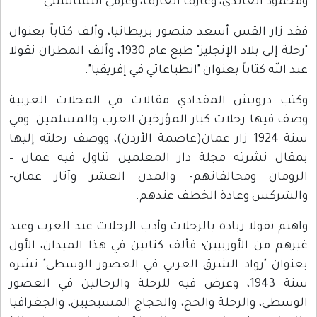
ومحمود العابدي، وعارف العارف، وعزمي النشاشيبي.
فقد زار القس أسعد منصور بريطانيا، وألف كتاباً بعنوان
"رحلة إلى بلاد الإنجليز" طبع عام 1930، وألف المطران نقولا
عبد الله كتاباً بعنوان "انطباعاتي في إفريقيا".
وكتب درويش المقدادي مقالات في المجلات العربية
وصف فيها رحلات كبار المؤرخين العرب والمسلمين. وفي
سنة 1924 زار عمان(عاصمة الأردن)، ووصف رحلته إليها
بمقال نشرته مجلة دار المعلمين تناول فيه عمان –
الرومان ومحالفاتهم- والمدن العشر وآثار عمان-
والشركس وعادة الخطف عندهم.
واهتم نقولا زيادة بالرحلات وأدب الرحلات عند العرب وعند
غيرهم من الأوربيين؛ فألف كتابين في هذا الميدان، الأول
بعنوان "رواد الشرق العربي في العصور الوسطى" نشره
سنة 1943، وعرض فيه للرحلة والرحالين في العصور
الوسطى، والرحلة والحج، والحجاج المسيحيين، والجغرافيا