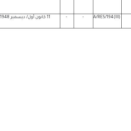
A/RES/194(III)
-
-
11 كانون أول/ ديسمبر 1948