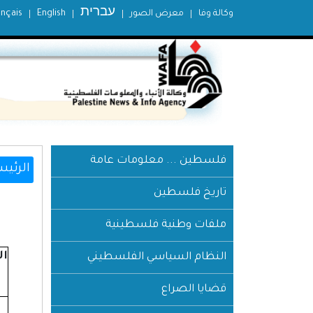
עברית
وكالة وفا
معرض الصور
English
ançais
فلسطين ... معلومات عامة
الرئيس
تاريخ فلسطين
ملفات وطنية فلسطينية
ال
النظام السياسي الفلسطيني
قضايا الصراع