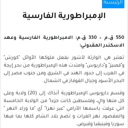
الرئيسية
الإمبراطورية الفارسية
550 ق.م – 330 ق.م: الامبراطورية الفارسية وعهد
الاسكندر المقدوني:
تعتبر هي الوارثة لآشور بفعل ملوكها الأوائل "كورش"
و"قمبيز" و"داريوس" وامتدت هذه الإمبراطورية من بحر إيجة
في الغرب إلى حدود الهند في الشرق ومن جنوب مصر إلى
البحر الأسود وجبال القوقاز في الشمال.
وقسم دارويوس الإمبراطورية آنذاك إلى (20) ولاية وعلى
كل منها والٍ، وفلسطين كانت جزءا" من الولاية الخامسة
التي عرفت باسمها الآرامي "عبر نهرا" أي "ما وراء النهر "
والمقصود نهر الفرات و تضم بلاد الشام كلها بما فيها
سوريا وفينيقيا وقبرص.