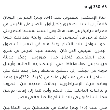
330-63 ق.م:
اجتاز الإسكندر المقدوني سنة (334 ق.م) البحر من اليونان
قادماً إلى آسيا الصغرى وأحرز أول انتصار على الفرس في
معركة غرانيكوس Granicus، وفي السنة نفسها انتصر على
ملك فارس في أيسوس في كيليكيا، واتجه بعد ذلك جنوباً
نحو سواحل بلاد الشام رغبة منه في تدمير الأسطول
البحري الفينيقي الذي كان يعتمد عليه الفرس في شرق
البحر المتوسط فاجتاز جبال طوروس وعمّر مدينة
مرياندوس Miriandos وهي الإسكندرية الحالية وأرسل
فرقة من جيشه إلى دمشق فاحتلها،وسار بعد ذلك على
الساحل الشامي واستولى عليه في (خريف 332ق.م) وبعد
وفاته مرت الإمبراطورية بحالات عديدة من الحروب
والنزاعات الداخلية على الحكم وأدى هذا إلى إقامة دولتين
هما السلوقيون في بلاد الشام والبطالمة في مصر.
ففي سنة (175 ق.م) قامت في فلسطين حرب المكابيين