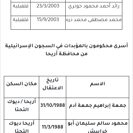
رائد أحمد محمود حوتري
23/3/2003
قلقيلية
محمد مصطفى محمد ذره
15/9/2003
قلقيلية
أسرى محكومون بالمؤبدات في السجون الإسرائيلية
من محافظة أريحا
تاريخ
الاسم
مكان السكن
الاعتقال
أريحا / ديوك
جمعة إبراهيم جمعة آدم
31/10/1988
التحتا
محمود سالم سليمان أبو
أريحا ديوك
11/3/1988
خرابيش
التحتا