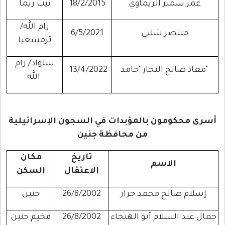
عمر سمير الريماوي
18/2/2015
بيت ريما
رام الله/
منتصر شلبي
6/5/2021
ترمسعيا
سلواد/ رام
معاذ صالح النجار "حامد"
13/4/2022
الله
أسرى محكومون بالمؤبدات في السجون الإسرائيلية
من محافظة جنين
تاريخ
مكان
الاسم
الاعتقال
السكن
إسلام صالح محمد جرار
26/8/2002
جنين
جمال عبد السلام أبو الهيجاء
26/8/2002
مخيم جنين