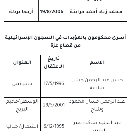
محمد زياد أحمد خرابنة
19/8/2006
أريحا بردلة
أسرى محكومون بالمؤبدات في السجون الإسرائيلية
من قطاع غزة
تاريخ
الاسم
العنوان
الاعتقال
حسن عبد الرحمن حسن
17/5/1996
خانيونس
سلامة
عبد الرحمن حسان محمود
الوسطى/مخيم
29/5/2001
وشاح
البريج
عبد الحليم ساكب عمر
6/12/1995
الشمال/ جباليا