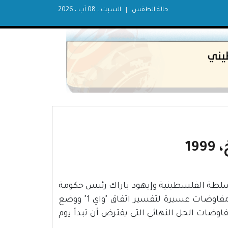
حالة الطقس
السبت ، 08 آب ، 2026
19
ر عرفات رئيس السلطة الفلسطينية وإيهود باراك رئيس حكومة
إسرائيل مذكرة شرم الشيخ التي أطلق عليها اسم "واي 2" في ختام مفاوضات عسيرة لتفسير اتفاق "واي 1" ووضع
مفاوضات الحل النهائي التي يفترض أن تبدأ يوم