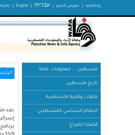
עברית
وكالة وفا
معرض الصور
English
ançais
فلسطين ... معلومات عامة
الرئيس
تاريخ فلسطين
ملفات وطنية فلسطينية
النظام السياسي الفلسطيني
قضايا الصراع
برنامج 
13/9 وتنتهي في التاريخ نفسه بعد عام.