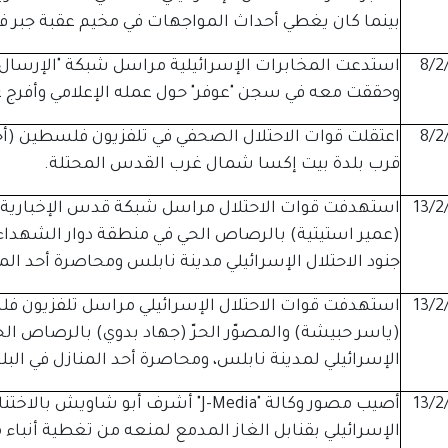
بينما كان يغطي أحداث المواجهات في مخيم عقبة جبر ف
8/2
استدعت المخابرات الإسرائيلية مراسل شبكة "الإرسال"
وحققت معه في سجن "عوفر" حول عمله الإعلامي وأفرج
8/2
اعتقلت قوات الاحتلال الصحفي في تلفزيون فلسطين (أحمد
قرب بلدة بيت إكسا شمال غرب القدس المحتلة.
13/2
استهدفت قوات الاحتلال مراسل شبكة قدس الإخبارية (
(عمير استيتية) بالرصاص الحي في منطقة دوار الشهدا
جنود الاحتلال الإسرائيلي مدينة نابلس ومحاصرة أحد الم
13/2
استهدفت قوات الاحتلال الإسرائيلي مراسل تلفزيون فل
(ياسر حبيشة) والمصوّر الحرّ (جهاد بدوي) بالرصاص ال
الإسرائيلي لمدينة نابلس، ومحاصرة أحد المنازل في البل
13/2
أصيب مصور وكالة "J-Media" أشرف أبو ش
الإسرائيلي بقنابل الغاز المدمع لمنعه من تغطية أنباء 