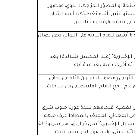
ة، والمصوّر الحرّ جهاد بدوي، ومصور
وطنين، أثناء تغطيتهم أنباء اعتداء
في بلدة حوارة جنوب نابلس.
جددت محكمة الاحتلال العسكرية الاعتقال الإداري لمدة 6 أشهر للمرة الثانية على التوالي بحق نضال
الإخبارية" (عبد المحسن شلالدة) بعد
ثم أفرجت عنه بعد عدة أيام.
لأردني ومصور التلفزيون الألماني رجائي
ي قام برفع العلم الفلسطيني في ساحات
ن تغطية اقتحامهم لبلدة عورتا جنوب شرق
ص المعدني المغلف بالمطاط عرف منهم:
طل الإخباري" أيمن قواريق، ومراسل وكالة