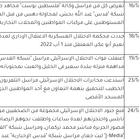
16/1
تعرض كل من مراسل وكالة "فلسطين بوست" مجاهد طبنج
شبكة "قدس" عبد الله بحش، لمحاولة دهس من قبل المست
المستوطنين على مركبات المواطنين والمحلات التجارية 
18/1
نعيم أبو عكر، المعتقل منذ 1 آب 2022.
19/1
اعتقلت قوات الاحتلال الإسرائيلي مراسل "شبكة القدس 
مداهمة منزله ببلدة سعير في الخليل والعبث بمحتوياته؛ 
23/1
استدعت مخابرات الاحتلال الإسرائيلي مراسل التلفزيون ا
الخطيب للتحقيق بتهمة التعاون مع أحد المواطنين الذ
المسجد الأقصى.
24/1
منع جنود الاحتلال الإسرائيلي مجموعة من الصحفيين م
تابلس واحتجزتهم لعدة ساعات واطلقت نحوهم الرصا
مصور الجزيرة مباشر محمد تركمان، ومراسل شبكة "القس
"J-Media" ليث جعار، مراسل شبكة "قدس الإخبارية" عبد الله بحش، والمصور الحر محمد ثابت.