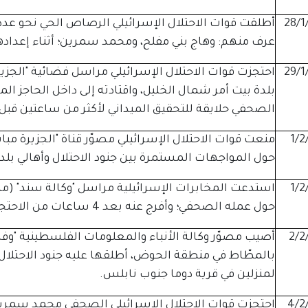
28/1
أطلقت قوات الاحتلال الإسرائيلي الرصاص الحي نحو عد
عرف منهم: وهاج بني مفلح، ومحمد سمرين؛ أثناء إعداده
29/1
احتجزت قوات الاحتلال الإسرائيلي مراسل فضائية "الجز
بلدة بيت أمر شمال الخليل، واقتادته إلى داخل الحاجز 
الصحفي حلايقة للتحقيق الميداني لأكثر من ساعتين قبل
1/2
منعت قوات الاحتلال الإسرائيلي مصوّر قناة "الجزيرة مب
حول المواجهات المستمرة بين جنود الاحتلال وأهالي بلد
1/2
استدعت المخابرات الإسرائيلية مراسل "وكالة سند" 
حول عمله الصحفي؛ وأفرج عنه بعد 4 ساعات من الاحتجاز.
2/2
أصيب مصوّر وكالة الأنباء والمعلومات الفلسطينية "وفا
بالمطّاط في منطقة الحوض، أطلقها عليه جنود الاحتلا
لمنزلين في قرية دوما جنوب نابلس.
4/2
احتجزت قوات الاحتلال الإسرائيلي الصحفي محمد سمرين 