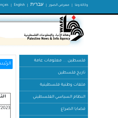
עברית
وكالة وفا
معرض الصور
English
ançais
فلسطين ... معلومات عامة
الرئيس
تاريخ فلسطين
ملفات وطنية فلسطينية
الت
النظام السياسي الفلسطيني
/2023
قضايا الصراع