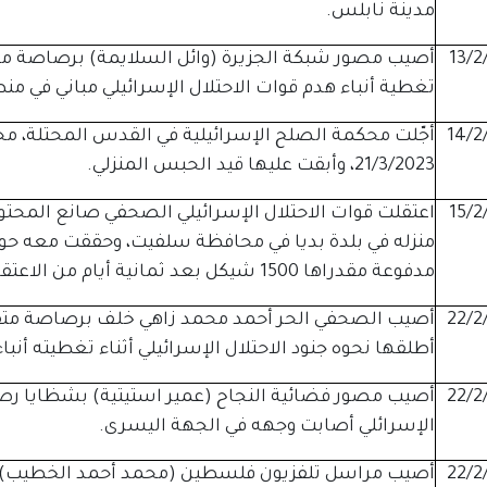
مدينة نابلس.
13/2
أصيب مصور شبكة الجزيرة (وائل السلايمة) برصاصة م
تغطية أنباء هدم قوات الاحتلال الإسرائيلي مباني في م
14/2
أجّلت محكمة الصلح الإسرائيلية في القدس المحتلة، 
21/3/2023، وأبقت عليها قيد الحبس المنزلي.
15/2
منزله في بلدة بديا في محافظة سلفيت، وحققت معه حول 
مدفوعة مقدراها 1500 شيكل بعد ثمانية أيام من الاعتقال.
22/2
أصيب الصحفي الحر أحمد محمد زاهي خلف برصاصة متفج
أطلقها نحوه جنود الاحتلال الإسرائيلي أثناء تغطيته أنب
22/2
أصيب مصور فضائية النجاح (عمير استيتية) بشظايا رصا
الإسرائلي أصابت وجهه في الجهة اليسرى.
22/2
أصيب مراسل تلفزيون فلسطين (محمد أحمد الخطيب) بر