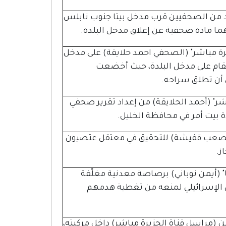
د من الصحفيين قرب مدخل بيتا جنوب نابلس
ما مادة صحفية عن إغلاق مدخل البلدة.
يرة مباشر" (الصحفي احمد حلايقة) على مدخل
المقام على مدخل البلدة، حيث أخضعت
 أن تطلق سراحه.
اشر" (أحمد الحلايقة) من إعداد تقرير صحفي
ة بيت أمر في محافظة الخليل.
(مصعب قفيشة) للتحقيق في معتقل عتصيون
" (أيمن نوباني) برصاصة معدنية مغلّفة
ل الإسرائيلي لمنعه من تغطية هدمهم
(مراسل قناة الجزيرة مباشر) داخل مركبته،