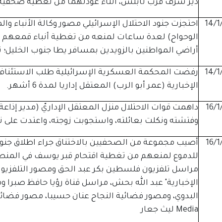
دير شرف قرب نابلس، أثناء عودتهما من تغطية صحفية
14/1
احتجزت جنود الاحتلال الإسرائيلي مصور وكالة الأنباء و
الوحواح) لعدة ساعات لمنعه من تغطية أنباء قمعهم 
أراضي المواطنين بالزويدين بمسافر يطا جنوب الخليل؛ ث
14/1
رفضت المحكمة العسكرية الإسرائيلية طلب الاستئناف
الإخبارية (عمر أبو الرب) المعتقل إداريا لمدة 6 أشهر.
16/1
داهمت قوات الاحتلال منزل المعتقل الإداريّ (مدير إذاع
وفتشته ونكلت بعائلته، واستجوبت زوجته، واعتدت على 
16/1
أصيب مجموعة من الصحفيين بالاختناق جراء اطلاق جنود 
للدموع لمنعهم من تغطية اقتحام قبر يوسف في المنط
مراسل تلفزيون فلسطين بكر عبد الحق ومصور التلفزي
الإخبارية" عبد الله بحش، مراسل قناة رؤيا حافظ صبرا 
Media ليث جعار