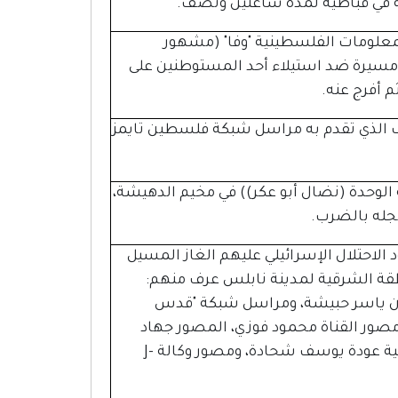
 في قباطية لمدة ساعتين ونصف.
المعلومات الفلسطينية "وفا" (مشهور
مسيرة ضد استيلاء أحد المستوطنين على
م أفرج عنه.
 الذي تقدم به مراسل شبكة فلسطين تايمز
ة الوحدة (نضال أبو عكر)) في مخيم الدهيشة،
نجله بالضرب.
الاحتلال الإسرائيلي عليهم الغاز المسيل
قة الشرقية لمدينة نابلس عرف منهم:
ون ياسر حبيشة، ومراسل شبكة "قدس
ومصور القناة محمود فوزي، المصور جهاد
البدوي، ومصور فضائية النجاح عنان حسيبا، مصور فضائية عودة يوسف شحادة، ومصور وكالة J-