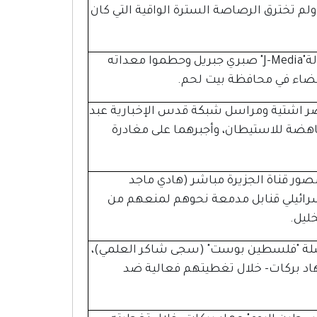
لم تخترق الرصاصة السترة الواقية التي كان
اعتدى جنود الاحتلال الإسرائيلي بالضرب على مراسل وكالة"J-Media" صبري جبريل وحطموا معداته
قضاء في محافظة بيت لحم.
 الاحتلال الإسرائيلي مصور وكالة "SIPA USA" ناصر اشتية ومراسل شبكة قدس الإخبارية عبد
هضة للاستيطان، وأجبرهما على مغادرة
ور قناة الجزيرة مباشر (هادي ماجد
لإسرائيلي قنابل مدمعة نحوهم لمنعهم من
ليل.
اسلة "فلسطين بوست" (سجى شاكر العلمي)،
هاد بركات- خلال تغطيتهم فعالية ضد