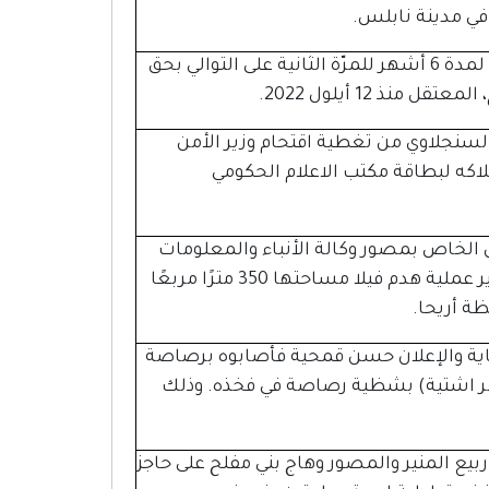
في مدينة نابلس.
مددت المحكمة العسكرية الإسرائيلية الاعتقال الإداري لمدة 6 أشهر للمرّة الثانية على التوالي بحق
 12 أيلول 2022.
لسنجلاوي من تغطية اقتحام وزير الأمن
لاكه لبطاقة مكتب الاعلام الحكومي
 الخاص بمصور وكالة الأنباء والمعلومات
الفلسطينية "وفا" سليمان أبو سرور، أثناء محاولته تصوير عملية هدم فيلا مساحتها 350 مترًا مربعًا
ة أريحا.
الاحتلال النار صوب مدير شركة Blosom للدعاية والإعلان حسن قمحية فأصابوه برصاصة
ناصر اشتية) بشظية رصاصة في فخذه. وذلك
ربيع المنير والمصور وهاج بني مفلح على حاجز