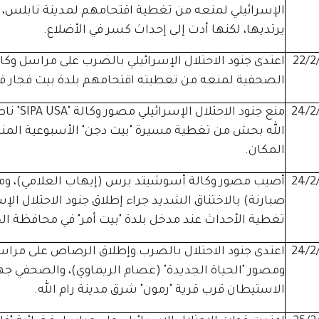
الإسرائيلي لمنعه من تغطية اقتحامهم لمدينة نابلس، و
يرتديها، لكنها أدت إلى إحداث كسر في الأضلاع.
22/2
الصحفية لمنعه من تغطيته اقتحامهم بلدة بيت فجار 
24/2
منع جنود
الله بحش من تغطية مسيرة "بيت دجن" الأسبوعية المنا
المكان.
24/2
أصيب مصور وكالة أسوشيتد برس (إيهاب العلامي)، ومص
صبارنة) بالاختناق الشديد جراء إطلاق جنود الاحتلال ا
تغطية الأحداث عند مدخل بلدة "بيت أمر" في محافظة الخ
24/2
اعتدى جنود الاحتلال بالضرب وإطلاق الرصاص على مر
ومصور "الحياة الجديدة" (عصام الريماوي)، والصحفي ج
الاستيطان قرب قرية "رمون" شرق مدينة رام الله.