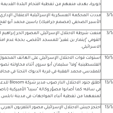
خويرة، بهدف منعهم من تغطية اقتحام البلدة القديمة 
3/1
الأسير الصحفي (مصمم جرافيك) ياسين محمد أبو لفح، المعتقل منذ
3/1
منعت شرطة الاحتلال الإسرائيلي المصور الحر إبراهيم ا
القومي "إيتمار بن غفير" للمسجد الأقصى، بحجة عدم امت
الاسرائيلي.
10/1
استولت قوات الاحتلال الإسرائيلي على الهاتف المحمول
للمقدسي محمد الفقية في قرية الديوك التحتا في محافظ
13/1
أطلق جنود 
في ساقه؛ كما أصابوا مصوّر وكالة "سيبا" الأميركية (
لمنعهما من تغطية أنباء المواجهات في مدينة نابلس.
13/1
احتجز جيش الاحتلال الإسرائيلي مصور التلفزيون العربي 