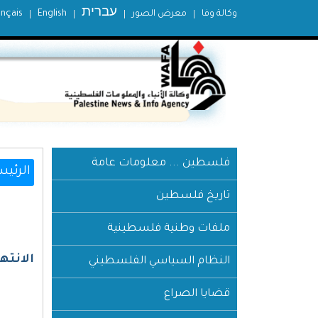
עברית
وكالة وفا
معرض الصور
English
ançais
فلسطين ... معلومات عامة
الرئيس
تاريخ فلسطين
ملفات وطنية فلسطينية
الانته
النظام السياسي الفلسطيني
قضايا الصراع