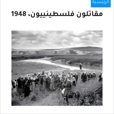
الرئيسية
مقاتلون فلسطينييون، 1948