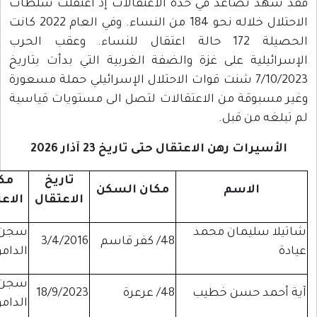
لاعتقالات إذ اعتقلت سلطات
الاحتلال خلاله نحو 184 من النساء. وفي العام 2022 كانت
حالة اعتقال للنساء. وعقب الحرب
فة الغربية التي بدأت بتاريخ
 الاحتلال الإسرائيلي حملة مسعورة
ات لتصل الى مستويات قياسية
اريخ 23 آذار 2026
تاريخ
مكان
مكان السكن
الحكم
الاعتقال
الاعتقال
سجن
16 سنة و100 الف
فر قاسم
3/4/2016
الدامون
شيكل غرامة
سجن
عرعرة
18/9/2023
4 سنوات
الدامون