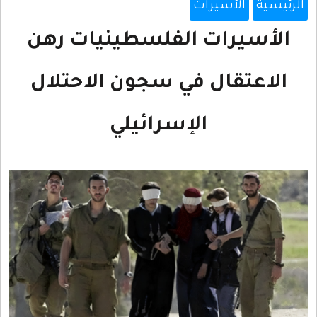
فلسطينيات رهن
سجون الاحتلال
رائيلي