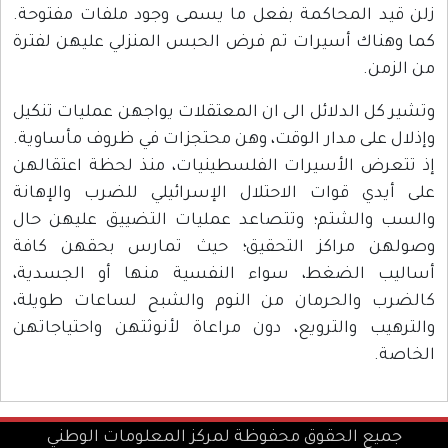
ا يسمى وجود ملفات مفتوحة.
 الحبس المنزلي عليهن لفترة
لمعتقلات يواجهن عمليات تنكيل
هن محتجزات في ظروف مأساوية.
طينيات، منذ لحظة اعتقالهن
الإسرائيلي للضرب والإهانة
عمليات التضييق عليهن حال
؛ حيث تمارس بحقهن كافة
لنفسية منها أو الجسدية،
نوم والشبح لساعات طويلة،
راعاة لأنوثتهن واحتياجاتهن
لمركز المعلومات الوطني