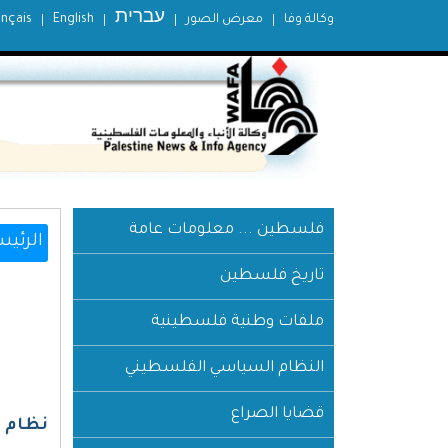
עברית
وكالة وفا
معرض الصور
English
ançais
فلسطين ... معلومات عامة
الرئيس
تاريخ فلسطين
ملفات وطنية فلسطينية
النظام السياسي الفلسطيني
قضايا الصراع
نظام رقم ( ) لسنة 