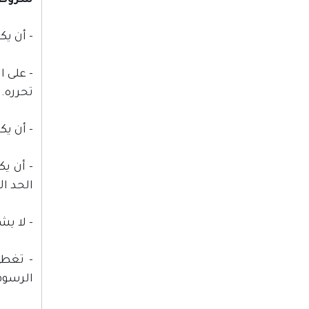
شروط ا
- أن يك
- على ا
تحرره.
- أن يك
الحد ال
- لا يشترط دراسة (9) ساعات للمل
- تغطي
الرسوم 