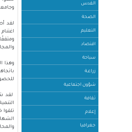
القدس
وجامعا
الصحة
لقد أص
التعليم
اغتنام
ومثقفً
اقتصاد
والمجا
سياحة
وهذا ا
باتجاه
زراعـة
للحصول
شؤون اجتماعية
لقد شا
ثقافة
التنمية
تلقوا 
إعلام
الشهاد
جغرافيا
والمحا