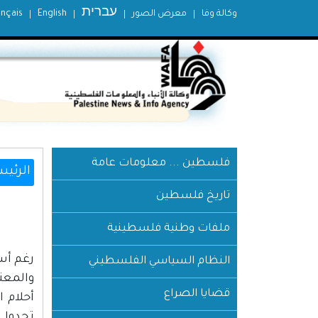
עברית
وكالة وفا
معرض الصور
English
ançais
فلسطين ... معلومات عامة
الرئيس
تاريخ فلسطين
ملفات وطنية فلسطينية
رغم أسا
النظام السياسي الفلسطيني
والمعن
قضايا الصراع
أحلام 
تحدوا 