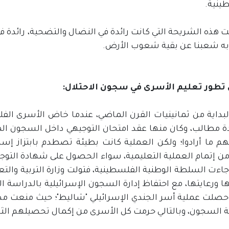
ينية.
هذه الشريحة التي كانت رائدة في النضال والتضحية، رائدة في ا
 به شعبنا عن بقية شعوب الأرض.
تطور تعليم الأسرى في سجون الاحتلال:
لبداية من ثمانينيات القرن الماضي، عندما خاض الأسرى ال
ة مطالب، وكان منها عقد امتحان التوجيهي داخل السجون المرك
هم ما أرادوا؛ ولكن العملية كانت بطيئة تصطدم بابتزاز إسرا
ن إتمام العملية التعليمية، سواء الحصول على شهادة التوجيه
 جاءت السلطة الوطنية الفلسطينية، فتولت وزارة التربية وال
 ورعايتها، مع احتفاظ إدارة السجون الإسرائيلية بالدراسة ا
 حصلت عملية أسر الجندي الإسرائيلي "شاليط"؛ حيث منعت مص
ة السجون، وبالتالي حرمت كل الأسرى من إكمال تحصيلهم الثان