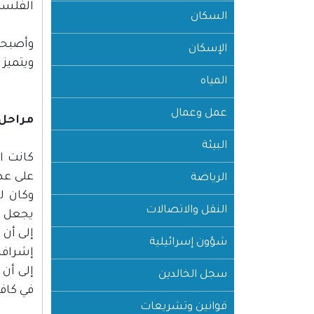
الفلسط
السكان
وأصبحت 
الإسكان
ويتميز
المياه
عمل وعمال
مراحل 
البيئة
كانت ا
على عد
الرياضة
وكان ل
النقل والاتصالات
يجعل م
إلى أن
شؤون إسرائيلية
إشرافها
إلى أن
سجل الخالدين
في كاف
قوانين وتشريعات