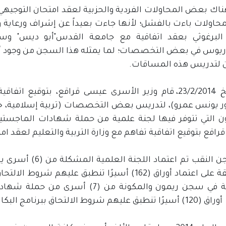
ناك بعض المحاولات الفردية والحزبية لعقد امتحان التوجيهي 
حاولات باءت بالفشل؛ لأنها جاءت بعيداً عن إشراف ورعاية وزا
البرغوثي بعقد اتفاقية مع جامعة القدس"أبو ديس" و
وريوس في بعض التخصصات؛ لما يمثله هذا السجن من وجود أس
 لتدريس هذه المساقات.
وبتاريخ 23/2/2014، قام وزير الأسرى عيسى قراقع، بتو
ور يونس عمرو)، لتدريس بعض التخصصات (تربية إسلامية، خدم
اقع بتوقيع اتفاقية تفاهم مع وزارة التربية والتعليم لعقد ا
في سجن النقب تم ا
الموافقة على اعتماد أوراق (162) أسيرًا تنطبق علي
العلمية في سجن ريمون والمكونة من (
يهم شروط الالتحاق ببرنامج البكالوريوس.