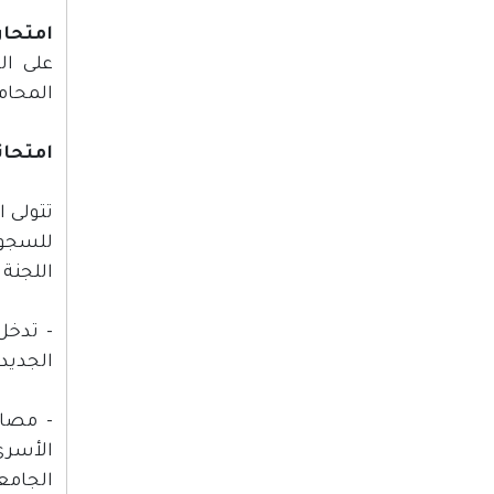
امتحان
على ال
المحامي
امتحان
تتولى 
للسجون
اللجنة 
- تدخل
الجديد.
- مصاد
الأسرى
الجامع