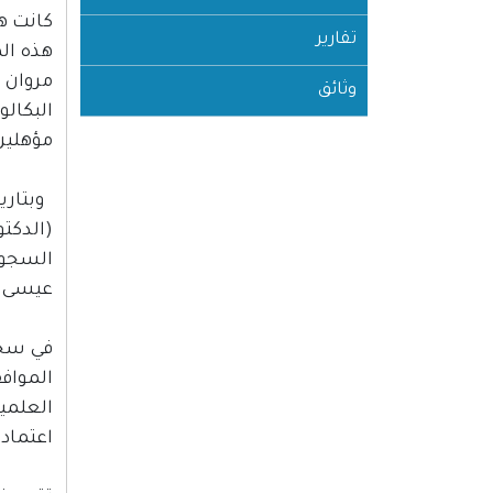
كانت ه
تقارير
هذه الم
مروان 
وثائق
البكال
مؤهلين
(الدكت
عيسى قر
اعتماد أوراق (120) أسيرًا تنطبق عل