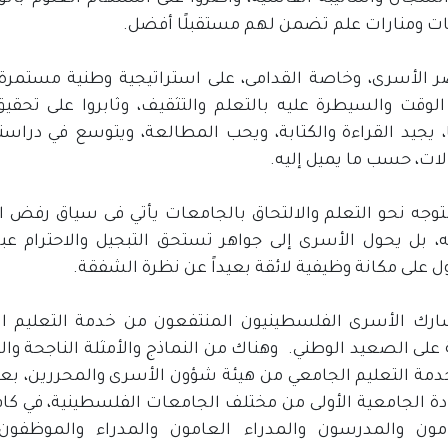
ت ومنارات علم تضمن لهم مستقبلًا أفضل.
ر الأسرى، وخاصة القدامى، على استراتيجية وطنية مستمرة
 الوقت والسيطرة عليه بالتعلم والتثقيف، وثابروا على تحقيق
ا، يجيد القراءة والكتابة، ويحب المطالعة، ويتوسع في دراس
لات، حسب ما يميل إليه.
لتوجه نحو التعلم والالتحاق بالجامعات يأتي فى سياق رفض 
ه، بل يحول الأسرى إلى جواهر تستحق التبجيل والاحترام عبر 
 على مكانة وظيفية لائقة بعيداً عن نظرة الشفقة.
رك الأسرى الفلسطينيون المنتفعون من خدمة التعليم ال
 على الصعيد الوطني. وهناك من النماذج والأمثلة الناجحة وال
خدمة التعليم الجامعي من هيئة شؤون الأسرى والمحررين، ب
ة الجامعية الأولى من مختلف الجامعات الفلسطينية، في ك
مون والمدرسون والمدراء العامون والمدراء والموظفو