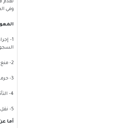
وفي العام 2015م تقدم (1083) أسيرًا لامتحان التوجيهي في كافة السجون
المعوق
1- إجر
السجو
2- منع ادخال الكتب الدراسية، والقرطاسية للأسرى.
3- حرمان الأسرى من مقابلة محاميهم.
4- التأكد من عدم وجود أوراق مع الأسرى عند مقابلة عائلاتهم أو محامهيم.
5- نقل أعضاء اللجان العلمية داخل أقسام السجن الواحد، أو نقلهم إلى سجون أخرى، وباستمرار.
أما عن