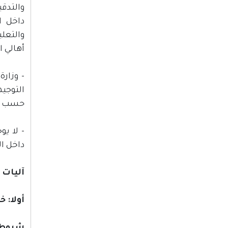
والتدق
داخل ا
والتعل
أهالي 
- وزارة
التوجي
حسب ان
- لا ي
داخل ا
آليات 
أولا: 