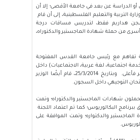
أو الدراسة عن بعد في جامعة الأقصى؛ إلا أن
رة التربية والتعليم الفلسطينية، إلى أن قام
سجن هداريم فقط، لتدريس مساقات درجة
رى من حملة شهادة الماجستير والدكتوراه،
قيع اتفاقية تفاهم مع رئيس جامعة القدس المفتوحة
ة اجتماعية، لغة عربية، الاجتماعيات) داخل
السجون التي تتوفر فيها لجنة علمية من حملة شهادات الماجستير فأعلى. وبتاريخ 25/3/2014، قام أيضًا الوزير
متحان التوجيهي داخل السجون.
عتماد اللجنة العلمية المشكلة من (6) أسرى يحملون شهادات الماجستير والدكتوراه؛ وتمت
هم شروط الالتحاق ببرنامج البكالوريوس؛ كما تم اعتماد اللجنة
7) أسرى من حملة شهادة الماجستير والدكتواره؛ وتمت الموافقة على