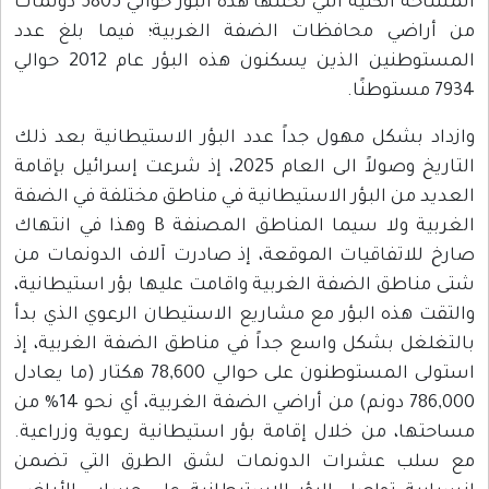
المساحة الكلية التي تحتلها هذه البؤر حوالي 5805 دونمات
ضي محافظات الضفة الغربية؛ فيما بلغ عدد
المستوطنين الذين يسكنون هذه البؤر عام 2012 حوالي
بشكل مهول جداً عدد البؤر الاستيطانية بعد ذلك
التاريخ وصولاً الى العام 2025، إذ شرعت إسرائيل بإقامة
من البؤر الاستيطانية في مناطق مختلفة في الضفة
الغربية ولا سيما المناطق المصنفة B وهذا في انتهاك
اتفاقيات الموقعة، إذ صادرت آلاف الدونمات من
طق الضفة الغربية واقامت عليها بؤر استيطانية،
هذه البؤر مع مشاريع الاستيطان الرعوي الذي بدأ
ل بشكل واسع جداً في مناطق الضفة الغربية، إذ
استولى المستوطنون على حوالي 78,600 هكتار (ما يعادل
786,000 دونم) من أراضي الضفة الغربية، أي نحو 14% من
، من خلال إقامة بؤر استيطانية رعوية وزراعية.
 عشرات الدونمات لشق الطرق التي تضمن