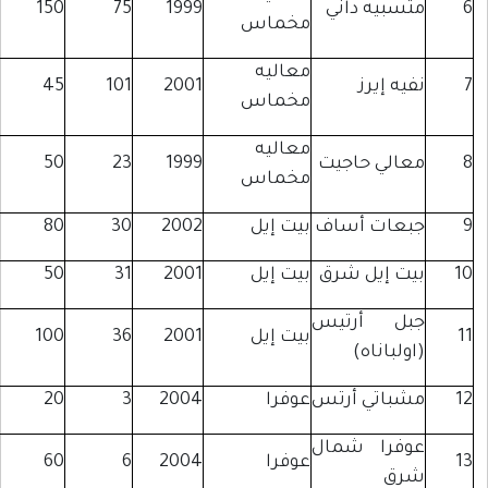
تسبيه داني
1999
75
150
مخماس
معاليه
يه إيرز
2001
101
45
مخماس
معاليه
عالي حاجيت
1999
23
50
مخماس
بعات أساف
بيت إيل
2002
30
80
يت إيل شرق
بيت إيل
2001
31
50
بل أرتيس
بيت إيل
2001
36
100
ولباناه)
شباتي أرتس
عوفرا
2004
3
20
وفرا شمال
عوفرا
2004
6
60
رق