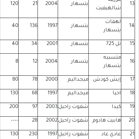
زرعة
يتسهار
2004
21
120
الهيفيت
هفات
يتسهار
1997
136
40
تسهار
 725
يتسهار
2001
34
40
تسبيه
يتسهار
2004
12
8
تسهار
يش كودش
ميجداليم
2000
78
80
يا
ميجداليم
1997
68
130
يدا
شفوت راحيل
2003
97
200
ابيت هادوم
شفوت راحيل
2002
28
----
ادي عاد
شفوت راحيل
1997
230
130