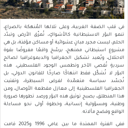
 الضفة الغربية، وعلى تلالها المُنهكة بالصراع،
بؤر الاستيطانية كالأشواكٍ، تُمزّق الأرض وتبدّد
ليست مجرد مبانٍ عشوائية أو مساكن مؤقتة، بل هي
استيطاني ممنهج، يرسّخ واقعًا مفروضًا بقوة
ل، ويُعيد تشكيل الجغرافيا والديموغرافيا لصالح
 تُقصي الآخر وتطمس الوجود الفلسطيني. هذه
ا تُشكّل فقط انتهاكًا صارخًا للقانون الدولي، بل
 سياسة متعمّدة لفرض السيطرة، وتفتيت
يا الفلسطينية إلى معازل مقطعة الأوصال، ومن
نطلق، يصبح توثيق هذه البؤر ورصد تطورها ضرورة
 ومسؤولية إنسانية، وخطوة أولى نحو مساءلة
وفضح مآلاته.
ففي الفترة الممتدة ما بين عامي 1996 و2025 قامت