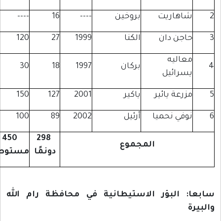
اهاريت
بروخين
----
16
----
اجن دان
الكنا
1999
27
120
عاليه
بركان
1997
18
30
سرائيل
زرعة يائير
ياكير
2001
127
150
وفي نحميا
أرئيل
2002
89
100
450
298
المجموع
دونمًا
مستوطنًا
 البؤر الاستيطانية في محافظة رام الله