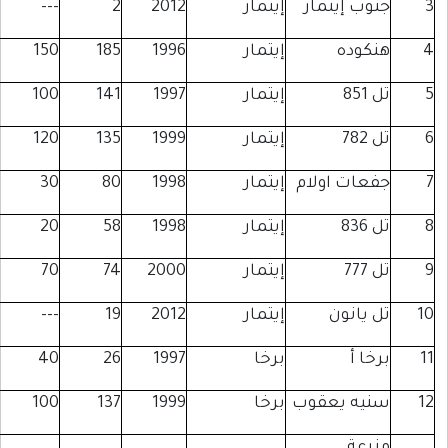
نوب إيتمار
إيتمار
2012
2
---
نكوده
إيتمار
1996
185
150
 851
إيتمار
1997
141
100
 782
إيتمار
1999
135
120
فعات اولام
إيتمار
1998
80
30
 836
إيتمار
1998
58
20
 777
إيتمار
2000
74
70
ل يانون
إيتمار
2012
19
---
خا أ
برخا
1997
26
40
نيه يعقوب
برخا
1999
137
100