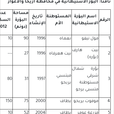
البؤر الاستيطانية في محافظة أريحا والأغوار
مساحة
عدد
اسم البؤرة
المستوطنة
تاريخ
البؤرة
السكان
لاستيطانية
الأم
الإنشاء
(دونم)
2012
ول نيفو
نعماه
1996
90
10
يت هارف
بيت هعرفاه
1996
27
---
بؤره)
ؤرة شمال
رقي
ميتسبي
80
31
1997
ستوطنة
يريحو
تسبي يرحو
وفوت يريحو
يطاف
2000
75
150
زرعة عومر
يطاف
2004
52
10