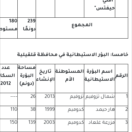
أفني
يفتس"
180
239
المجموع
دونمًا
مستوطنًا
 البؤر الاستيطانية في محافظة قلقيلية
مساحة
عدد
اسم البؤرة
المستوطنة
تاريخ
البؤرة
السكان
لاستيطانية
الأم
الإنشاء
(دونم)
2012
مال تزوفيم
تزوفيم
2013
26
----
ار حيمد
كدوميم
1999
38
110
زرعة غلعاد
كدوميم
2003
139
150