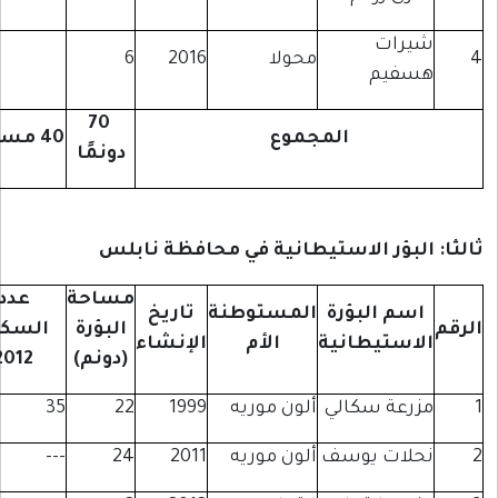
يرات
محولا
2016
6
سفيم
70
المجموع
40 مستوطنًا
دونمًا
البؤر الاستيطانية في محافظة نابلس
مساحة
عدد
اسم البؤرة
المستوطنة
تاريخ
البؤرة
السكان
لاستيطانية
الأم
الإنشاء
(دونم)
2012
زرعة سكالي
ألون موريه
1999
22
35
حلات يوسف
ألون موريه
2011
24
---