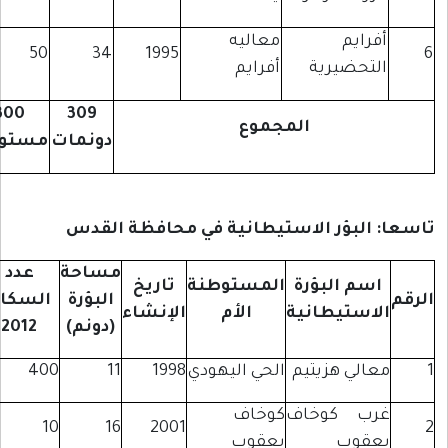
فرايم
معاليه
50
34
1995
لتحضيرية
أفرايم
300
309
المجموع
دونمات
مستوطن
 البؤر الاستيطانية في محافظة القدس
مساحة
عدد
اسم البؤرة
المستوطنة
تاريخ
البؤرة
السكان
لاستيطانية
الأم
الإنشاء
(دونم)
2012
عالي هزيتيم
الحي اليهودي
1998
11
400
رب كوخاف
كوخاف
10
16
2001
عقوب
يعقوب