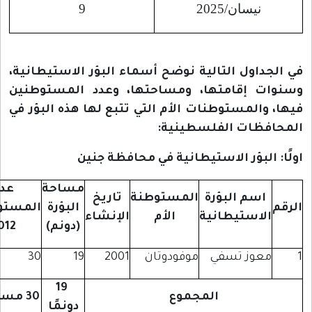
نيسان/2025
9
داول التالية نوضح أسماء البؤر الاستيطانية،
 إقامتها، ومساحتها، وعدد المستوطنين
المستوطنات الأم التي تتبع لها هذه البؤر في
ظات الفلسطينية:
البؤر الاستيطانية في محافظة جنين
مساحة
عدد
اسم البؤرة
المستوطنة
تاريخ
البؤرة
المستوطنين
لاستيطانية
الأم
الإنشاء
(دونم)
2012
عوز تسفي
موفودوتان
2001
19
30
19
المجموع
30 مستوطنًا
دونمًا