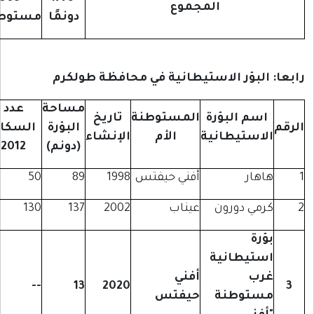
المجموع
دونمًا
مستوطنين
 البؤر الاستيطانية في محافظة طولكرم
مساحة
عدد
اسم البؤرة
المستوطنة
تاريخ
البؤرة
السكان
لاستيطانية
الأم
الإنشاء
(دونم)
2012
اهار
أفني حيفتس
1998
89
50
رمي دورون
عيناب
2002
137
130
ؤرة
ستيطانية
رب
أفني
--
13
2020
ستوطنة
حيفتس