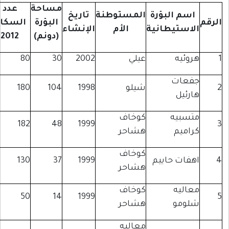
مساحة
عدد
اسم البؤرة
المستوطنة
تاريخ
البؤرة
السكان
لاستيطانية
الأم
الإنشاء
(دونم)
2012
روئيه
عيلي
2002
30
80
فعات
شيلو
1998
104
180
ارئيل
تسبيه
كوخاف
182
48
1999
راميم
هشاحر
كوخاف
هفات حاييم
1999
37
130
هشاحر
عاليه
كوخاف
50
14
1999
لومو
هشاحر
معاليه