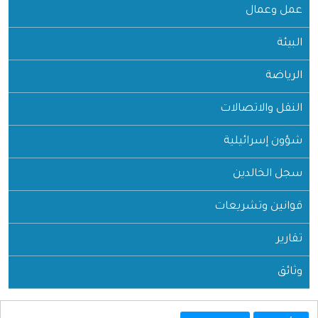
عمال
ة
والاتصالات
سرائيلية
خالدين
 وتشريعات