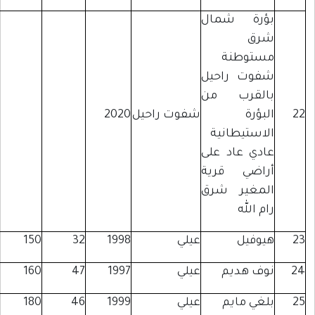
ؤرة شمال
رق
ستوطنة
فوت راحيل
القرب من
بؤرة
شفوت راحيل
2020
لاستيطانية
ادي عاد على
راضي قرية
لمغير شرق
م الله
يوفيل
عيلي
1998
32
150
وف هديم
عيلي
1997
47
160
لغي مايم
عيلي
1999
46
180