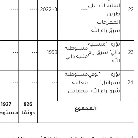
لمليحات على
----
----
3- 2022
----
ريق
لمعرجات
رق رام الله.
ؤرة "متسبيه
مستوطنة
اني" شرق رام
1999
---
---
متبيه داني
له
ؤرة "نوفي
مستوطنة
يرائيل"
معاليه
---
---
---
رق رام الله
مخماس
1927
826
المجموع
دونمًا
مستوطنًا