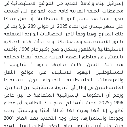
 ببناء وإقامة العديد من المواقع الاستيطانية في
 الضفة الغربية كافة، هذه المواقع التي أصبحت
ما بعد باسم "البؤر الاستيطانية". إذ وصل عددها
حتى شهر نيسان من العام 2025 الى حوالي 289 بؤرة بما في
زارع، وهذا وفقاً لآخر الاحصائيات الواردة المتعلقة
الاستيطانية وتفصيلاتها. وقد بدأت هذه الظاهرة
الاستيطانية بالظهور بشكل واضح وكبير عام 1996، وأخذت
 في مناطق الضفة الغربية متخذة أبعادًا مختلفة
ك الحين. كانت بدايتها دعوة " شارونية "
طنين اليهود للاستيلاء على مواقع التلال
فعات الفلسطينية للحيلولة دون تسليمها
نيين في إطار أي تسوية مستقبلية بين الجانبين.
 الحكومات الإسرائيلية المتعاقبة ما بين عامي
1996 و2025 ادعت بأنها لم تمنح تلك الظاهرة أي غطاء
إلا أنها وفرت لها غطاءً أمنيًا ولوجستيًا يدعم
وجودها واستمرارها، وعلى وجه التحديد بعد العام 2001
ى أرييل شارون زمام الحكم وأطلق العنان لهذه