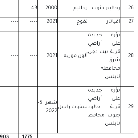
حاليم جنوب
رحاليم
2000
43
----
ياتار
تفوح
2021
----
----
ؤرة جديدة
لى أراضي
رية بيت دجن
ألون موريه
2021
----
----
رق
حافظة
ابلس
ؤرة جديدة
لى أراضي
شهر 5-
رية جالود
شفوت راحيل
2022
نوب محافظ
ابلس
1903
1775