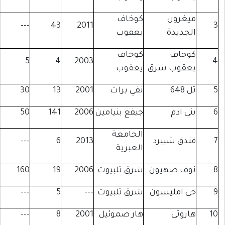
يغرون
كوخاف
---
43
2011
لجديدة
يعقوب
وخاف
كوخاف
5
4
2003
عقوب شرق
يعقوب
 648
نفي برات
2001
13
30
ني ادم
جيفع بنيامين
2006
141
50
الجامعة
ندق شيبرد
2013
6
---
العبرية
وف صهيون
شرق تلبيوت
2006
19
160
ي امليسون
شرق تلبيوت
---
5
---
اروتي
هار صموئيل
2001
8
---