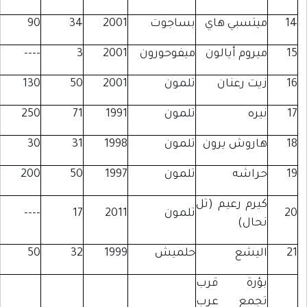
يتسبي هاي
بساجوت
2001
34
90
يروم أيالون
ميفوحورون
2001
3
----
يت رعنان
تلمون
2001
50
130
يره
تلمون
1991
71
250
اروش يرون
تلمون
1998
31
30
راشه
تلمون
1997
50
200
يرم رعيم (تل
تلمون
2011
17
----
حال)
ليشع
حلميش
1999
32
50
ؤرة قرب
جمع عرب