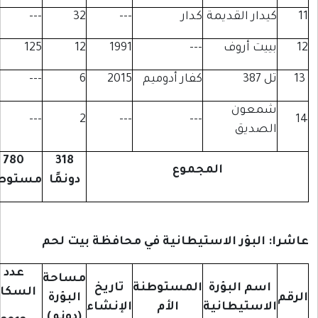
يدار القديمة
كدار
---
32
---
ييت أروف
---
1991
12
125
 387
كفار أدوميم
2015
6
---
معون
---
2
---
---
لصديق
780
318
المجموع
دونمًا
مستوطنًا
 البؤر الاستيطانية في محافظة بيت لحم
عدد
مساحة
اسم البؤرة
المستوطنة
تاريخ
السكان
البؤرة
لاستيطانية
الأم
الإنشاء
(دونم)