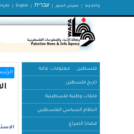
עברית
وكالة وفا
معرض الصور
English
ançais
فلسطين ... معلومات عامة
الرئيس
تاريخ فلسطين
ال
ملفات وطنية فلسطينية
النظام السياسي الفلسطيني
قضايا الصراع
الاستر