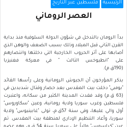
الرئيسية
فلسطين عبر التاريخ
العصر الروماني
بدأ الرومان بالتدخل في شؤون الدولة السلوقية منذ بداية
القرن الثاني قبل الميلاد وذلك بسبب الضعف والوهن الذي
أصابها على أثر الحروب الخارجية التي دخلتها وانتصارهم
على "انطيوخس الثالث " في معركة فغنيزيا
(190ق.م).
يذكر المؤرخون أن الجيوش الرومانية وعلى رأسها القائد
"بومبي" دخلت بيت المقدس بعد حصار وقتال شديدين في
(63 ق.م) وقد فقدت المدينة الكثير من سكانه، واعتبرت
فلسطين وغرب سوريا ولاية رومانية، وعين "سكاوروس"
أول والي عليها، وفي سنة 57ق.م، تولى "غابينيوس" ولاية
سوريا، وأعاد التنظيم الإداري لمنطقة بيت المقدس. ثم
عين "كراسوس" والياً على سوريا سنة 54 ق.م، وهو عضو