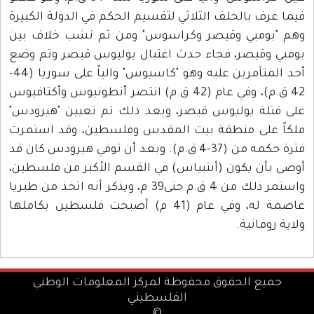
فيما عرف بالحلف الثلاثي لتقسيم الحكم في الدولة الكبيرة
وهم "بومبي وقيصر وكراسوس" ومن ثم نشب خلاف بين
بومبي وقيصر، فجاء حدث اغتيال يوليوس قيصر وتم وضع
أحد المتآمرين عليه وهو "كاسيوس" والياً على سوريا (44-
42 ق.م)، وفي عام (42 ق.م) انتصر أنطونيوس وأكتافيوس
على قتلة يوليوس قيصر، وبعد ذلك تم تعيين "هيرودس"
ملكاً على منطقة بيت المقدس وفلسطين، وقد استمرت
فترة حكمه من (37-4 ق.م). وبعد أن توفي هيرودس كان قد
أوصى بأن يكون (أنتبياس) في القسم الأكبر من فلسطين،
واستمر ذلك من 4 ق.م حتى39 م، ويذكر أنه اتخذ من طبريا
عاصمة له، وفي عام (41 م) أصبحت فلسطين بكاملها
ولاية رومانية.
جميع الحقوق محفوظة لمركز المعلومات الوطني
الفلسطيني