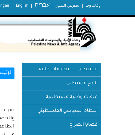
עברית
وكالة وفا
معرض الصور
English
ançais
فلسطين ... معلومات عامة
الرئيس
تاريخ فلسطين
ملفات وطنية فلسطينية
ضربت فل
النظام السياسي الفلسطيني
والحصبة
قضايا الصراع
الطاعون
في أبن