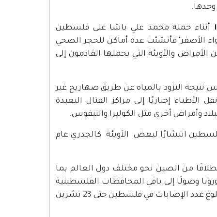
وحدها.
أثناء حملة محمد علي باشا على فلسطين
الكوليرا باسم "الهواء الأصفر" فأنشئت عدة أماكن للحجر الصحي
لأمراض والأوبئة التي يحملها القادمون إلى
 نتيجة التزود بالمياه عن طريق صهاريج غير
لأطباء إجباريًا إلى مراكز القتال البعيدة
بلاد وأمراض أخرى مثل الكوليرا والتيفوس.
لسطين انتشارًا لبعض الأوبئة كالجدري عام
طلاقًا من الصين نحو مختلف دول العالم بما
نا وصولًا إلى باقي المحافظات الفلسطينية
الأخرى وبنسب متفاوتة. وتشير تقارير وزارة الصحة الفلسطينية إلى بلوغ عدد الإصابات في فلسطين حتى 23 تشرين