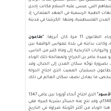
 شفاهم النبي عيسى عليه السلام فكانت إحدى
ت الطبية الرسمية في العهد العثماني؛ إذ
دن الفلسطينية، ومنها: الكرنتينا في مدينة
مرة كان أبرزها:
"طاعون
 وكانت بدايته في بلدة عمواس الواقعة بين
الروايات التاريخية إلى وفاة كثير من الناس،
الصحابي أبو عبيدة عامر بن الجراح؛ ولمعالجة ذلك الوباء
بضرورة توجّه سكان المدن إلى الجبال، وقد
 لطاعون جستنيان المميت الذي اجتاح الدولة
 من عام 541م إلى 543م. وقتل بين 30 إلى 50 مليون شخص، ما يعادل نصف سكان العالم في ذلك
لأسود"
الذي اجتاح أنحاء أوروبا بين عامي 1347
و1352، وكان أول ظهور لهذا الوباء في فلسطين في مدينة غزة عام 1348م، وقد نتج عنه خسائر بشرية كبيرة؛ ففي
د أكثر من10 آلاف نسمة، كان هذا الوباء من أكثر الأوبئة ضراوة في التاريخ