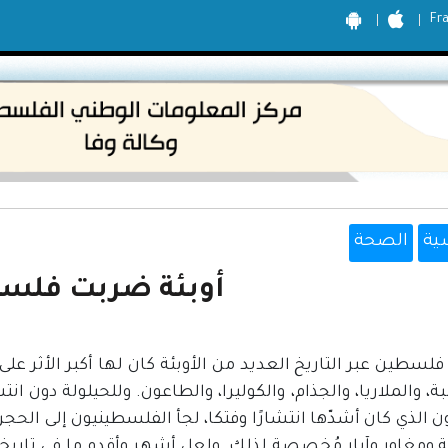
Fr
ية
الصحة
أوبئة ضربت فلس
سطين عبر التاريخ العديد من الأوبئة كان لها أكبر الأثر على
، والملاريا، والجذام، والكوليرا، والطاعون. وللحيلولة دون ان
 الذي كان أشدّها انتشارًا وفتكا، لجأ الفلسطينيون إلى الحجر
ية ومغاور وآبار مُخصصة لذلك. ولعل أشهر وأقدم ما في تاريخ