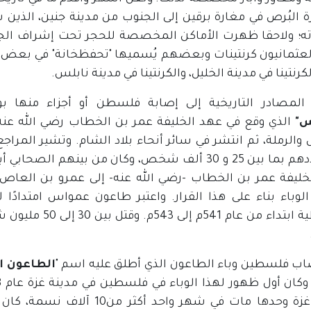
 البُرص في مغارة برقين إلى الجنوب من مدينة جنين، الذين
ه؛ ولاحقا ظهرت الأماكن المخصصة للحجر تحت إشراف الجها
لعثمانيون كرنتينات وبعضهم يُسميها "تحفظخانة" في بعض الم
لكرنتينا في مدينة الخليل، والكرنتينا في مدينة نابلس.
لمصادر التاريخية إلى إصابة فلسطن أو أجزاء منها بوباء الطاعون 11 
"
الذي وقع في عهد الخليفة عمر بن الخطاب رضي الله عنه،
الرملة، ثم انتشر في سائر أنحاء بلاد الشام. وتشير المراجع و
قدر عددهم بما بين 25 و 30 ألف شخص، وكان من بينهم 
خليفة عمر بن الخطاب -رضي الله عنه- إلى عمرو بن العاص، 
الوباء بناء على هذا القرار. واعتبر طاعون عمواس امتدادًا
البيزنطية ابتداء
اب فلسطين وباء الطاعون الذي أطلق عليه اسم "
الطاعون ا
مدينة غزة وحدها مات في شهر واح