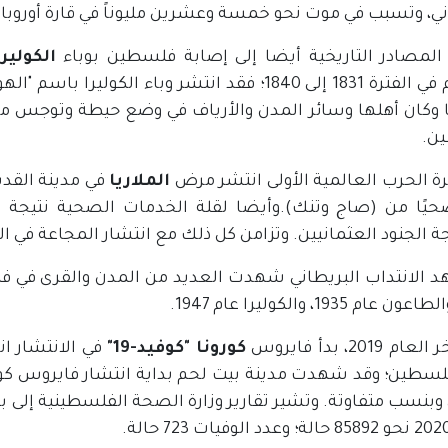
ني، وتسبب في موت نحو خمسة وعشرين مليوناً في قارة أوروبا 
المصادر التاريخية أيضا إلى إصابة فلسطين بوباء
الكوليرا
والشام في الفترة 1831 إلى 1840؛ فقد انتشر وباء 
ا وكان أهلها وسائر المدن والأرياف في وضع حيطة وتوجس من ا
ن.
رة الحرب العالمية الأولى انتشر مرض
الملاريا
في مدينة القدس
حيًا من (صاج وتنك).وأيضا لقلة الخدمات الصحية نتيجة نقل ا
 الجنود العثمانيين. وتزامن كل ذلك مع انتشار المجاعة في ال
د الانتداب البريطاني شهدت العديد من المدن والقرى في ف
 2019، بدأ فايروس
كورونا
"كوفيد-19"
في الانتشار ان
لسطين؛ وقد شهدت مدينة بيت لحم بداية انتشار فايروس كورو