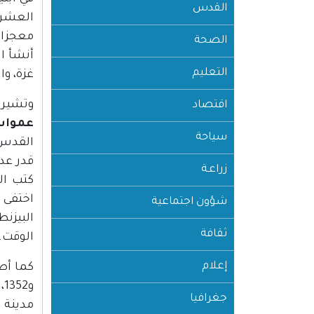
القدس
العشرة
معجزات
الصحة
أنشأ ا
التعليم
غزة، وا
وتشير ا
اقتصاد
عمواس
سياحة
القدس و
زراعـة
كتب ال
اختفى 
شؤون اجتماعية
ثقافة
الوقت.
إعلام
كما أص
جغرافيا