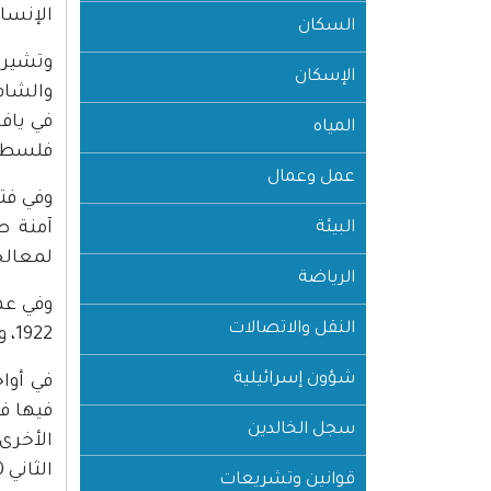
الإنسا
السكان
وتشير 
الإسكان
في ياف
المياه
فلسطي
عمل وعمال
وفي فت
البيئة
آمنة ص
لمعالجة
الرياضة
وفي عه
النقل والاتصالات
1922، والطاعون عام 1935، والكوليرا عام 1947.
شؤون إسرائيلية
في أواخر العام
فيها ف
سجل الخالدين
الثاني 2020 نحو 85892 حالة؛ وعدد الوفيات 723 حالة.
قوانين وتشريعات