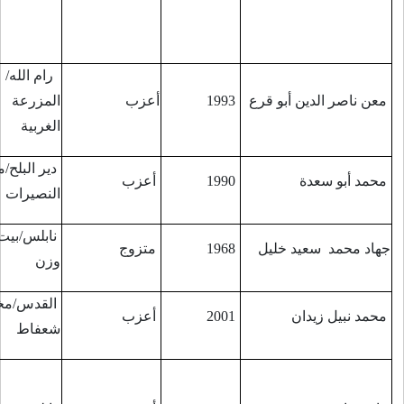
أثر اصابة عام 2007
في مدينة رام الله
رام الله/
بمحاذاة مستوطنة
أعزب
المزرعة
3/11/2016
"عوفرا"
الغربية
دير البلح/مخيم
أعزب
شرق مخيم البريج
18/11/2016
النصيرات
نابلس/بيت
متزوج
حاجز قلنديا
22/11/2016
وزن
القدس/مخيم
حاجز مخيم
أعزب
25/11/2016
شعفاط
شعفاط
متأثرا بجروح
أصيب بها عقب