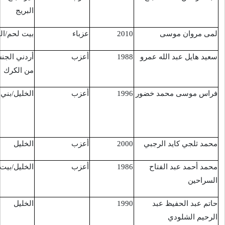
البريج
عزباء
بيت لحم/الخضر
الخضر
10/9/2016
أعزب
أردني الجنسية
القدس/باب العمود
16/9/2016
من الكرك
أعزب
الخليل/بني نعيم
قرب
16/9/2016
مستوطنة"كريات
أربع"
أعزب
الخليل
تل رميدة
16/9/2016
أعزب
الخليل/بيت اولا
بيت اولا
16/9/2016
الخليل
تل رميدة
17/9/2016