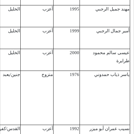
أعزب
الخليل
قرب الحرم
19/9/2016
الإبراهيمي
أعزب
الخليل
قرب الحرم
19/9/2016
الإبراهيمي
أعزب
الخليل
مدخل بني نعيم
20/9/2016
متزوج
جنين/يعبد
مستشفى
25/9/2016
"سوروكا"
معتقل في سجون
الاحتلال منذ تاريخ
19/6/2003 حتى
استشهادة بسبب
الإهمال الطبي
أعزب
القدس/كفر
حاجز قلنديا
30/9/2016