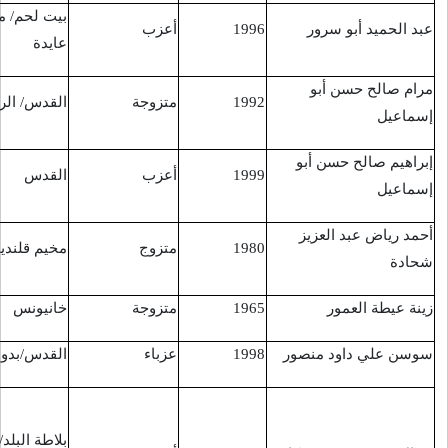
بيت لحم/ مخيم
أعزب
القدس
20/4/2016
عايدة
متزوجة
القدس/ الرام
حاجز قلنديا
27/4/2016
أعزب
القدس
حاجز قلنديا
27/4/2016
متزوج
مخيم قلنديا
مدخل بيتونيا
3/5/2016
متزوجة
خانيونس
خانيونس/ الفخاري
5/5/2016
عزباء
القدس/بدو
حاجز بيت اكسا
23/5/2016
أصيب خلال
المواجهات قرب
بلاطة البلد/