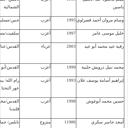
الشمالية
أعزب
جنين/مسلية
حاجز حوارة
17/1/2016
أعزب
سلفيت/مسحة
قرب سلفيت
18/1/2016
عزباء
القدس/عناتا
مدخل مستوطنة
23/1/2016
عنتوت
أعزب
القدس/أبو ديس
أبو ديس
23/1/2016
أعزب
رام الله/ بيت
مستوطنة بيت
25/1/2016
عور التحتا
حورون
أعزب
القدس/مخيم
مستوطنة بيت
25/1/2016
قلنديا
حورون
متزوج
نابلس/ جماعين
حاجز "بيت ايل".
31/1/2016