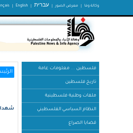
עברית
وكالة وفا
معرض الصور
English
ançais
فلسطين ... معلومات عامة
الرئيس
تاريخ فلسطين
ملفات وطنية فلسطينية
شهداء ال
النظام السياسي الفلسطيني
قضايا الصراع