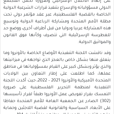
على إنهاء الاحتلال الإسرائيلي وضرورة تحمل المجتمع
الدولي مسؤولياته والإسراع بتنفيذ قرارات الشرعية الدولية
الخاصة بالقضية الفلسطينية، عبر عقد مؤتمر دولي تحت
مظلة الأمم المتحدة ومشاركة الرباعية الدولية وتوسيع
هذه المشاركة عربيا ودوليا من قبل أطراف أخرى، ووضع حد
للغطرسة الإسرائيلية التي تتصرف وكأنها فوق القانون
والمواثيق الدولية.
وقد ناقشت اللجنة التنفيذية الأوضاع الخاصة بالأونروا وما
يتعلق منها بشكل خاص بالعجز الذي تواجهه في ميزانيتها
والذي يؤثر وبشكل كبير على القيام بمسؤولياتها في مناطق
عملها، كما اطلعت على إطار التعاون بين الولايات
المتحدة الأميركية والأونروا 2021 – 2022، حيث أكدت اللجنة
التنفيذية لمنظمة التحرير الفلسطينية على ضرورة
التمسك بقرار تفويض عمل الأونروا طبقاً لقرار تأسيسها
(302) الصادر عن الجمعية العامة للأمم المتحدة حفاظا
على الأبعاد السياسية والقانونية لقضية اللاجئين وحماية