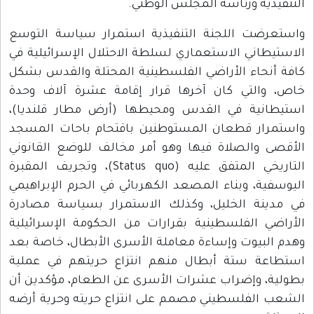
التنفيذية ورئاسة المجلس الوطني.
واستعرضت اللجنة التنفيذية استمرار سياسة التوسع
الاستيطاني الاستعماري لسلطة الاحتلال الإسرائيلية في
كافة أنحاء الأراضي الفلسطينية المحتلة والقدس بشكل
خاص، والتي كان آخرها قرار إقامة عشرة آلاف وحدة
استيطانية في القدس ومحيطها (أرض مطار قلنديا)،
واستمرار قطعان المستوطنين باقتحام باحات المسجد
الأقصى والصلاة فيها وهو أمر مخالف للوضع القانوني
التاريخي المتفق عليه (Status quo)، وتجريف المقبرة
اليوسفية، وبناء المصعد الكهربائي في الحرم الإبراهيمي
في مدينة الخليل، وكذلك الاستمرار بسياسة مصادرة
الأراضي الفلسطينية بقرارات من الحكومة الإسرائيلية
وهدم البيوت وإساءة معاملة الأسرى الأبطال، خاصة بعد
استطاعة ستة أبطال منهم انتزاع حريتهم في عملية
بطولية، وإضراب عشرات الأسرى عن الطعام، مؤكدين أن
الشعب الفلسطيني مصمم على انتزاع حريته وحرية أرضه