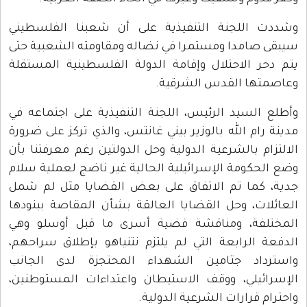
وشددت اللجنة التنفيذية على أن شعبنا الفلسطيني
سيبقى صامدا ومستمرا في نضاله ومقاومته الشعبية حتى
يتم دحر الاحتلال وإقامة الدولة الفلسطينية المستقلة
وعاصمتها القدس الشرقية.
وأطلع السيد الرئيس، اللجنة التنفيذية على اجتماعه في
مدينة رام الله بالوزير بيني غانتس، والذي تركز على ضرورة
الالتزام بالشرعية الدولية وحل الدولتين رغم معرفتنا بأن
وضع الحكومة الإسرائيلية الحالية غير ناضج لعملية سلام
جدية، كما تم الاتفاق على بعض القضايا مثل لم شمل
العائلات، وحل القضايا العالقة بشأن المقاصة ببنودها
المختلفة، ومناقشة قضية أسرى ما قبل أوسلو وهي
الدفعة الرابعة التي لم يلتزم نتنياهو بإطلاق سراحهم،
واسترداد جثامين الشهداء المحتجزة لدى الجانب
الإسرائيلي، ووقف الاستيطان واعتداءات المستوطنين،
واحترام قرارات الشرعية الدولية.