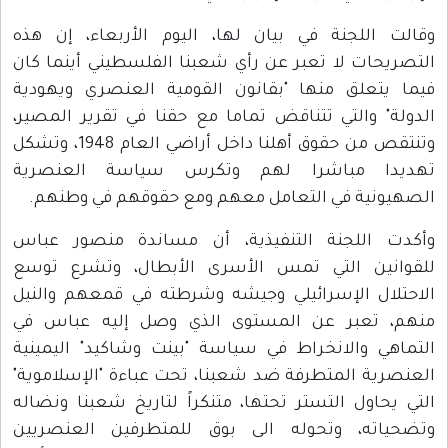
وقالت اللجنة في بيان لها، اليوم الأربعاء، إن هذه
التصريحات لا تعبر عن رأي شعبنا الفلسطيني أينما كان
فيما يتعلق منها "بقانون القومية العنصري ويهودية
الدولة" والتي تتناقض تماما مع حقنا في تقرير المصير،
وتنتقص من حقوق أهلنا داخل أراضي العام 1948، وتشكل
تهديدا مباشرا لهم وتكرس سياسة العنصرية
الصهيونية في التعامل معهم ومع حقوقهم في وطنهم.
وأكدت اللجنة التنفيذية، أن مساندة منصور عباس
للقوانين التي تمس الأسرى الأبطال، وتشرع توسع
الاحتلال الإسرائيلي وجيشه وشرطته في قمعهم والنيل
منهم، تعبر عن المستوى الذي وصل إليه عباس في
التماهي والانخراط في سياسة "بينت وشاكيد" اليمينية
العنصرية المتطرفة ضد شعبنا، تحت عباءة "الإسلاموية"
التي يحاول التستر تحتها، متنكراً لتاريخ شعبنا ونضاله
وتضحياته، وتحوله الى بوق للمتطرفين العنصريين