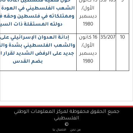
169
15 كانون
حول قضية فلسطين اعادة تاكيد حق
الأول/
الشعب الفلسطيني في العودة إلى دياره
ديسمبر
وممتلكاته في فلسطين وحقه في اقامة
1980
دولته المستقلة ذات السيادة
35/2
16 كانون
إدانة العدوان الإسرائيلي على لبنان
الأول/
والشعب الفلسطيني بشدة والتأكيد من
ديسمبر
جديد على الرفض الشديد لقرار اسرائيل
1980
بضم القدس
ع الحقوق محفوظة لمركز المعلومات الوطني
الفلسطيني
©
من نحن
الاتصال بنا