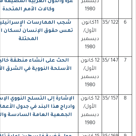
ديسمبر
غزة والدول العربية المضيفة من خلال
1980
وكالات الأمم المتحدة
122
11كانون
شجب الممارسات الإٍسرائيلية التي
الأول/
تمس حقوق الإنسان لسكان الأراضي
ديسمبر
المحتلة
1980
147
12 كانون
الحث على انشاء منطقة خالية من
الأول/
الأسلحة النووية في الشرق الأوسط
ديسمبر
1980
157
12 كانون
الإشارة إلى التسلح النووي الإسرائيلي
الأول/
وادراج هذا البند في جدول الأعمال لدورة
ديسمبر
الجمعية العامة السادسة والثلاثين
1980