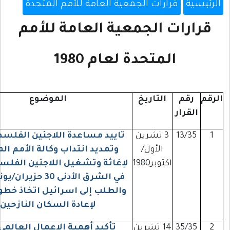
ة
قرارات الجمعية العامة للأمم المتحدة
رات الجمعية العامة للأمم
المتحدة لعام 1980
قم
التاريخ
الموضوع
قرار
13/3
3 تشرين
تاييد مساعدة اللاجئين الفلسطينيين
الأول/
وتمديد انتداب وكالة الأمم المتحدة
اكتوبر1980
لإغاثة وتشغيل اللاجئين الفلسطينيين
في الشرق الأدنى 30 حزيران/يونيو1984
والطلب إلى اسرائيل اتخاذ خطوا فورية
لإعادة السكان النازحين
35/3
14 تشرين
تأكيد أهمية الإعمال العالمي لحق