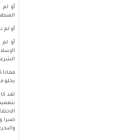
أو لم 
المنطق
أو لم ن
أو لم 
الإسلام
الشرعية
فماذا ك
يخلو م
لقد كا
بتعميم
صبرا وش
والبحري