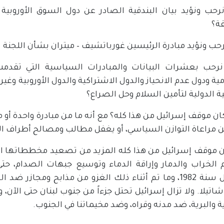
نرحب ونؤيد بيان البندقية الصادر عن دول السوق الأورو
ة؟
رحب ونؤيد مبادرة الرئيسين غورباتشيف – ميتران بشأن اللجنة 
نرحب بعشرات البيانات والمبادرات السياسية التي تقدمت
ية ودول عدم الانحياز والدول الاشتراكية والدول الأوروبية وغ
 الدولية لتأمين السلام وحل الصراع؟
ان موقف إسرائيل من هذا كله؟ مع أنه ما من مبادرة واحدة أو م
ن مراعاة التوازن السياسي، أو يغفل مطالب ومصالح أطراف الص
ن موقف إسرائيل من هذا كله المزيد من تصعيد مخططاتها الا
 الخراب والدمار وإراقة الدماء وتوسيع جبهات الصدام، ح
الاحتلال سنة 1982، وما تم أثناء ذلك الغزو من مذابح ومج
اتيلا. ولا تزال إسرائيل تحتل جزءاً من جنوب لبنان حتى الآن، وي
ة والبرية، ضد مدنه وقراه، وضد مخيماتنا في الجنوب.