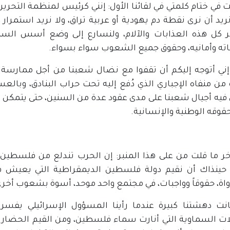
 في ختام كلمتي في لقائنا الأول: إنني كرئيس لمنظمة التحرير 
 نريد أن نرى نقطة دم يهودية أو عربية تراق، ولا نريد استمرار
 كل هذه العذابات والآلام، ولنسارع إلى وضع أسس السل
ته وأمانيه، وحقوق جميع الشعوب سواء بسواء.
إني أتوجه إليكم أن تقفوا مع نضال شعبنا من أجل ممارسة 
من منفاه الإجباري الذي دُفع إليه تحت حراب البنادق، وبالع
يه أجيال شعبنا على مدى عقود عدة من السنين، حتى يتمكن من 
قوقه الوطنية والإنسانية.
خر ما قلت من على هذا المنبر: إن الحرب تندلع من فلسطين؛
ا حينذاك أن نقيم دولة فلسطين الديمقراطية التي يعيش 
اة، حقوقاً وواجبات، في مجتمع واحد موحد، أسوة بشعوب أخرى
نت دهشتنا كبيرة عندما رأينا المسؤول الإسرائيلي يفس
ات السماوية التي أنارت سماء فلسطين، ومن القيم الحضاري