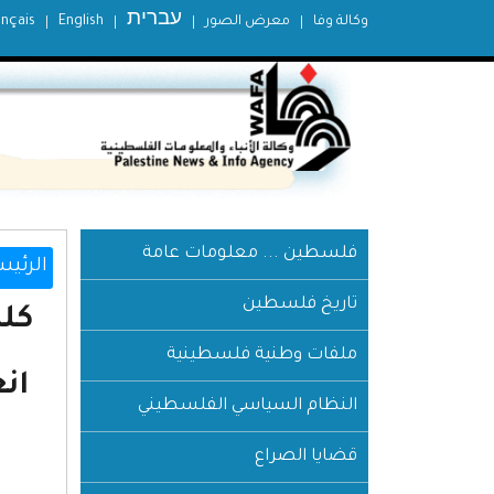
עברית
وكالة وفا
معرض الصور
English
ançais
فلسطين ... معلومات عامة
الرئيس
تاريخ فلسطين
كلم
ملفات وطنية فلسطينية
النظام السياسي الفلسطيني
قضايا الصراع