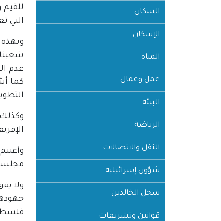
للقيم 
السكان
التي تع
الإسكان
وبهذه 
شعبنا 
المياه
عدم الا
عمل وعمال
كما أشك
التطوير
البيئة
وكذلك، 
الرياضة
الإفري
النقل والاتصالات
وأغتنم
مجلسنا
شؤون إسرائيلية
ولا يفو
سجل الخالدين
جهودهم
فلسطين
قوانين وتشريعات