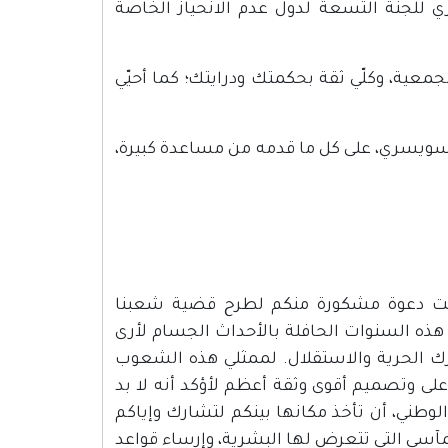
 للجنة التسعة لدول عدم الانحياز الخاصة
جمعية، وكلّي ثقة بحكمتك ودرايتك؛ كما أحيّي
لسويسري، على كل ما قدمه من مساعدة كبيرة،
 عشر عاماً، في الثالث عشر من نوفمبر سنة 1974 تلقيت دعوة مشكورة منكم لطرح قضية شعبنا
 هذه السنوات الحافلة بالأحداث الجسام لأرى
ارك الحرية والاستقلال. لممثلي هذه الشعوب
لى وتصميم أقوى وثقة أعظم لأؤكد أنه لا بد
الوطني، أن تأخذ مكانها بينكم لتشارك وإياكم
آسي التي تتعرض لها البشرية، وإرساء قواعد