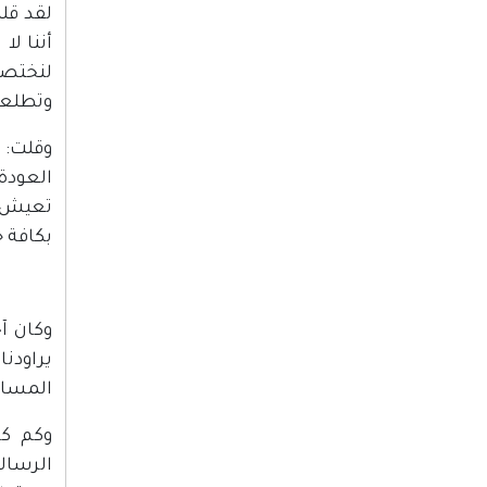
لقد قلت
أننا لا
لنختصر
وتطلعا
وقلت: 
العودة 
تعيش ف
بكافة ح
وكان آ
يراودن
المساو
وكم كا
الرسال