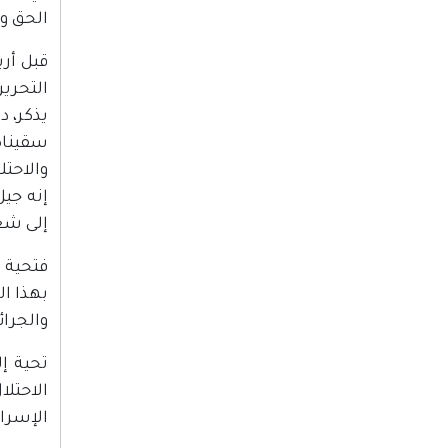
الحق و
قبل أر
التحري
يذكر، د
سقيناه 
والاحتل
إنه جيل
إلى شع
فتحية إ
بهذا ال
والجرائ
تحية إ
الاحتل
الإسرائ