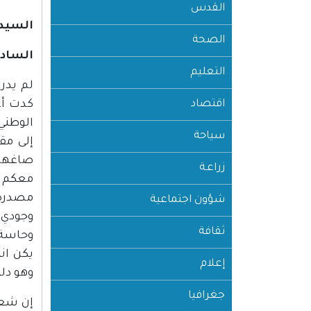
القدس
السيد 
الصحة
السادة
التعليم
اقتصاد
كدت أع
الوطني
سياحة
إلى مق
صاغها 
زراعـة
معكم ال
مصدره 
شؤون اجتماعية
وجودي 
ثقافة
يكن انت
إعلام
وهو دل
جغرافيا
إن شعب