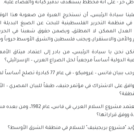
طي حر - على أنه مخطط يستهدف تدمير كيانه والقضاء عليه.
لينا سيادة الرئيس، أن نستخرج العبرة من صعوبة هذا الوقع
ا في منظمة التحرير الفلسطينية للبحث عن الصيغ البديلة ال
العدل الممكن لا المطلق، ويضمن حقوق شعبنا في الحرية
والأمن والاستقرار، ويجنب فلسطين والشرق الأوسط حروباً ومع
نكن نحن يا سيادة الرئيس، من بادر إلى اعتماد ميثاق الأم
ة الدولية أساساً مرجعياً لحل الصراع العربي – الإسرائيلي؟
ان فانس – غروميكو – في عام 77 كبادرة تصلح أساساً لمشروع حل لهذا الصراع؟
نطقة؟
أو لم نعتمد مشروع السلام 
 ووفق قراراتها؟
نؤيد "مشروع بريجينيف" للسلام في منطقة الشرق الأوسط؟