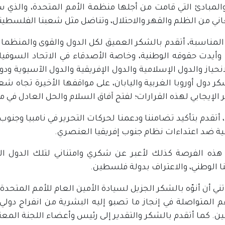
والمبادئ التي قامت من أجلها منظمة الأمم المتحدة، والذ
اني من الظلم والقهر والاحتلال، وتناضل مثل شعبنا الفلسطيني
المناسبة، أتقدم بالشكر العميق لكل الدول والقوى والمنظم
وأيدت حقوقه الوطنية، وخاصة الأصدقاء في الاتحاد السوفيا
نحياز والدول الإسلامية والدول الإفريقية والدول الآسيوية ودو
ر دول أوروبا الغربية واليابان، على مواقفها الأخيرة تجاه ش
 الإيجابي لهذه القرارات؛ لفتح آفاق السلام والحل العادل في
أتقدم بتأكيد تضامننا ودعمنا لحركات التحرير في نامبيا وجنوب
قية ضد اعتداءات نظام جنوب إفريقيا العنصري.
 هذه الفرصة كذلك لأعبر عن شكري وامتناني لتلك الدول الص
 الوطني، والاعتراف بدولة فلسطين.
تني أن أنوّه بالشكر الجزيل لسيادة الأمين العام للأمم المتحدة
 المتواصلة في إنجاز ما تصبو إليه البشرية من انفراج دول
. كما أتقدم بالشكر والتقدير إلى رئيس وأعضاء اللجنة الم