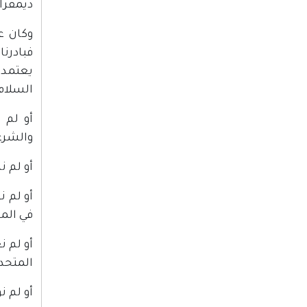
ديمقرا
وكان ع
فبادرن
يعتمد 
السلام 
أو لم 
والشرعي
أو لم نرحب ببي
في الم
المتحدة
أو لم 