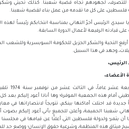
ة للتصرف، لجهودهم تجاه قضية شعبنا. كذلك تحيتي وشكري
فلسطين، على كل ما تقدمه من عمل بناء لقضية شعبنا.
ا سيدي الرئيس أحرّ التهاني بمناسبة انتخابكم رئيساً لهذه ال
ى قيادته الرفيعة لأعمال الدورة السابقة.
ً، أرفع التحية والشكر الجزيل للحكومة السويسرية وللشعب ا
ات، وجهد في هذا السبيل.
الرئيس،
 الأعضاء،
قبل أربعة
ني أمام هذه الجمعية الموقرة؛ وها أناذا أعود إليكم بعد كل
 جديدة قد احتلت أماكنها بينكم، تتويجاً لانتصاراتها في مع
هاني شعبنا الحميمة، وأعلن للجميع بأني أعود إليكم بصوت أع
 أن يثمر؛ ولدولة فلسطين التي أعلنّا عن قيامها في مجلسنا 
يخ ميثاق هذه المنظمة، وشرعية حقوق الإنسان؛ ووضع حد للم