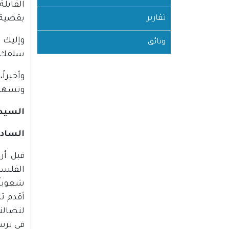
القابل
تقارير
بقضية 
وإليك ي
وثائق
سلفك عل
وأخيرا
وتسهيل
السيد 
السادة
الفلسطي
شعوباً
أقدم ت
لنضالنا
في ترس