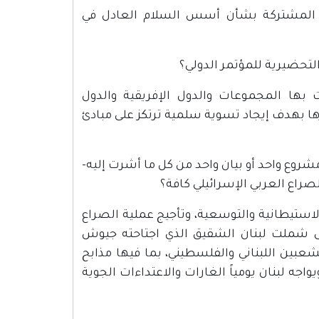
بية المشتركة بشأن أسس السلام العادل في
التحضيرية للمؤتمر الدولي؟
 بها المجموعات والدول الإفريقية والدول
يرها بهدف إيجاد تسوية سلمية ترتكز على مبادئ
شروع واحد أو بيان واحد من كل ما أشرت إليه-
راع العربي الإسرائيلي كافة؟
ستيطانية والتوسعية، وتأجيج عملية الصراع
تى شملت لبنان الشقيق الذي اجتاحته جيوش
ازر ضد الشعبين اللبناني والفلسطيني، بما فيها مذابح
واجه لبنان يومياً الغارات والاعتداءات الجوية