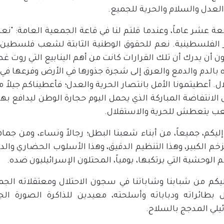
العدل والسلام والحرية للجميع.
بعة عشر عاماً، وعندما قلتم لنا في قاعة الجمعية العامة
ر الفلسطينية. نعم للحقوق الوطنية الثابتة لشعب فلسطين" 
ون أن يدرك أن تلك القرارات كانت من أهم الينابيع التي روت غ
بالدم والدمع والعرق إلى شجرة جذورها في الأرض وفرعها في ا
ال. أعطيتمونا الأمل بانتصار الحرية والعدل؛ فأعطيناكم جيلاً
 الانتفاضة المباركة الذي يحمل اليوم حجارة الوطن ليدافع بها
ب يتعطش للحرية والاستقلال.
ليكم، جميعاً، من أبناء شعبنا البطل؛ رجالاً ونساء، ومن جماهي
زخم الكبير، وهذا التنظيم الدقيق، وهذا الأسلوب الحضاري والد
م الوحشية التي يرتكبها، يومياً، المحتلون الإسرائيليون ضده.
ليكم من شبابنا وشاباتنا في سجون الاحتلال ومعتقلاته الجم
ال بطائراته ودباباته وأسلحته، معيدين للذاكرة الصورة ال
يلي المدجج بالسلاح.