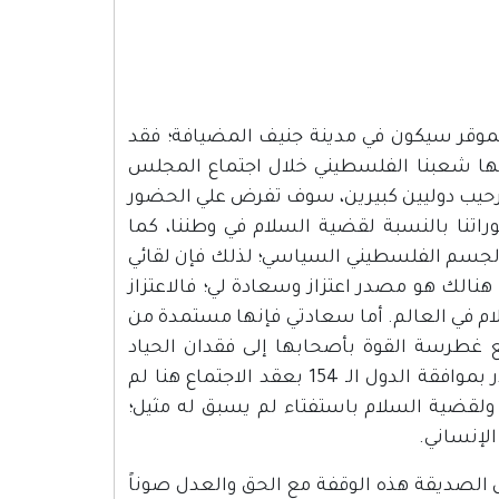
 منذ عام 1974، مع هذا المجلس الموقر سيكون في مدينة جنيف المضيافة؛ فقد
ليها شعبنا الفلسطيني خلال اجتماع المجلس
رحيب دوليين كبيرين، سوف تفرض علي الحضور
راتنا بالنسبة لقضية السلام في وطننا، كما
لجسم الفلسطيني السياسي؛ لذلك فإن لقائي
هنالك هو مصدر اعتزاز وسعادة لي؛ فالاعتزاز
ام في العالم. أما سعادتي فإنها مستمدة من
 غطرسة القوة بأصحابها إلى فقدان الحياد
وحاسة العدل فيهم. ومن هنا، فإن قرار جمعيتكم الموقرة الذي صدر بموافقة الدول الـ 154 بعقد الاجتماع هنا لم
حق ولقضية السلام باستفتاء لم يسبق له مثيل؛
لإنساني.
 الصديقة هذه الوقفة مع الحق والعدل صوناً