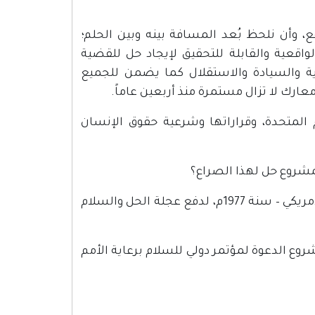
، وأن نلحظ بُعد المسافة بينه وبين الحلم؛
واقعية والقابلة للتحقيق لإيجاد حل للقضية
 والسيادة والاستقلال كما يضمن للجميع
ارك لا تزال مستمرة منذ أربعين عاماً.
م المتحدة، وقراراتها وشرعية حقوق الإنسان
أو لم نوافق على الاشتراك في مؤتمر جنيف، طبقاً للبيان المصري – الأمريكي – سنة 1977م، لدفع عجلة الحل والسلام
العربي في فاس، عام 1982، ومن بعده مشروع الدعوة لمؤتمر دولي للسلام برعاية الأمم