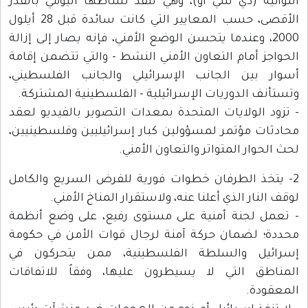
اللوائية (دي سي أو)، وهي تنفذ نشاطها اليومي بالقدر
الأقصى، حسب المعايير التي كانت سائدة قبل 28 أيلول
2000، وعندما يتحسن الوضع الأمني، فإنه يصار إلى إزالة
الحواجز أمام التعاون الأمني النشط - والتي تتضمن إقامة
أسوار بين الجانب الإسرائيلي والجانب الفلسطيني،
وتستأنف الدوريات الإسرائيلية - الفلسطينية المشتركة.
- تزود الولايات المتحدة بمعدات التصوير بالفيديو لعقد
محادثات مؤتمر لمسؤولين كبار إسرائيليين وفلسطينيين،
لحث الحوار المتواتر والتعاون الأمني.
2- يتخذ الطرفان خطوات فورية للفرض السريع والكامل
لوقف النار الذي أعلنا عنه، ولاستقرار المناخ الأمني.
- تعمل لجنة أمنية على مستوى رفيع، على وضع أنظمة
محددة؛ لضمان حركة آمنة لرجال قوات الأمن في حكومة
إسرائيل والسلطة الفلسطينية، ممن يتحركون في
المناطق التي لا يسيطرون عليها، وفقاً للاتفاقات
المعقودة.