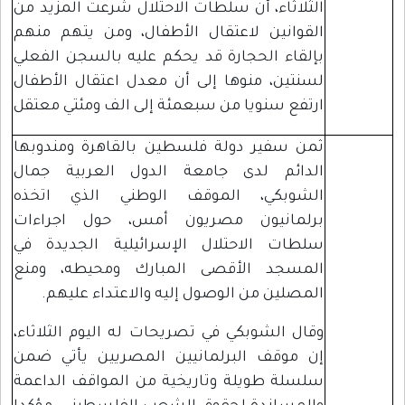
الثلاثاء، أن سلطات الاحتلال شرعت المزيد من
القوانين لاعتقال الأطفال، ومن يتهم منهم
بإلقاء الحجارة قد يحكم عليه بالسجن الفعلي
لسنتين، منوها إلى أن معدل اعتقال الأطفال
ارتفع سنويا من سبعمئة إلى الف ومئتي معتقل
ثمن سفير دولة فلسطين بالقاهرة ومندوبها
الدائم لدى جامعة الدول العربية جمال
الشوبكي، الموقف الوطني الذي اتخذه
برلمانيون مصريون أمس، حول اجراءات
سلطات الاحتلال الإسرائيلية الجديدة في
المسجد الأقصى المبارك ومحيطه، ومنع
المصلين من الوصول إليه والاعتداء عليهم.
وقال الشوبكي في تصريحات له اليوم الثلاثاء،
إن موقف البرلمانيين المصريين يأتي ضمن
سلسلة طويلة وتاريخية من المواقف الداعمة