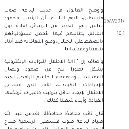
وأوضح العالول في حديث لإذاعة صوت
فلسطين، اليوم الثلاثاء، أن الرئيس محمود
25/7/2017
عباس وقع العديد من الرسائل لقادة دول
10:1
العالم، يطالبهم فيها بتحمل مسؤولياتهم
بالضغط على الاحتلال، ومنع انتهاكاته ضد أبناء
شعبنا ومقدساتنا.
وأضاف إن "إزالة الاحتلال للبوابات الإلكترونية
يشكل تطورا نتج عن صمود ونضال
المقدسيين وموقفهم الحاسم الرافض لهذه
الإجراءات التهويدية، الأمر الذي استدعى
الاحتلال لإيجاد بدائل بتركيب كاميرات ترفضها
القيادة، وأبناء شعبنا كذلك".
قال نائب محافظ محافظة القدس عبد الله
صيام لإذاعة صوت فلسطين الرسمية صباح