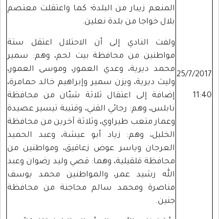
المنعم زيبار من البلدة؛ كما واعتقلت معتصم
بلال خواجا من بلدة نعلين.
ولفت النادي إلى أن الاحتلال اعتقل ستة
مواطنين من محافظة بيت لحم، وهم: سمير
محمد ديرية، وعدي العمور، وموسى العمور،
25/7/2017
وليث ديرية، ويزن سمير وإبراهيم خالد حمامرة،
11:40
إضافة إلى اعتقال ثلاثة شبّان من محافظة
نابلس، وهم: رجائي القني، وقتيبة تيسير عصيدة
وعمار متعب طيراوي، وثلاثة آخرين من محافظة
الخليل، وهم: زياد أبو عيشة، وعبد الحميد
العرجان وياسر عوض زعاقيق، ومواطنين من
محافظة قلقيلية، وهما: قصي وليد رضوان وعبد
الله رشيد عمر، والمواطنين محمد يوسف
مناصرة ومحمد سالم محاجنة من محافظة
جنين.