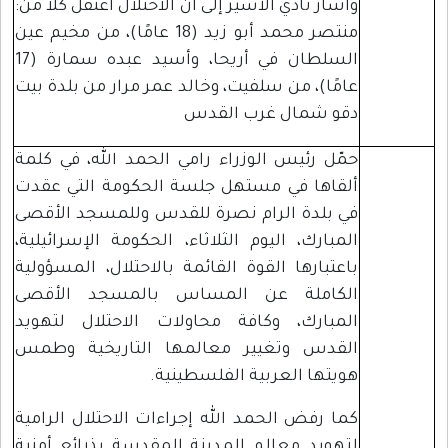
وأشار نادي الأسير إلى أن الاحتلال اعتقل كلاً من:
منتصر محمد أبو زيد (18 عامًا)، من مخيم عين
السلطان في أريحا، وأسيد عبده سمارة (17
عامًا)، من سلفيت، وخالد عمر مرار من بلدة بيت
دقو شمال غرب القدس
حمّل رئيس الوزراء رامي الحمد الله، في كلمة
ألقاها في مستهل جلسة الحكومة التي عقدت
في بلدة الرام نصرة للقدس وللمسجد الأقصى
المبارك، اليوم الثلاثاء، الحكومة الإسرائيلية،
باعتبارها القوة القائمة بالاحتلال، المسؤولية
الكاملة عن المساس بالمسجد الأقصى
المبارك، وكافة محاولات الاحتلال لتهويد
القدس وتغيير معالمها التاريخية وطمس
هويتها العربية الفلسطينية.
كما رفض الحمد الله إجراءات الاحتلال الرامية
لتهويد معالم المدينة المقدسة بذرائع أمنية