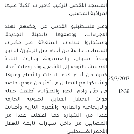
المسجد الأقصى لتركيب كاميرات "ذكية" عليها
لمراقبة المصلين.
وعبر فلسطينيو القدس عن رفضهم لهذه
الاجراءات، ووصفوها بالحيلة الجديدة،
واستجابوا لنداءات استغاثة عبر مكبرات
المساجد، خاصة من أحياء جبل الزيتون/ الطور،
وبلدة سلوان، والعيسوية، وحارات البلدة
القديمة، بالتوجه إلى الأقصى، وقد وصلت أعداد
كبيرة من أبناء هذه البلدات والأحياء وغيرها،
25/7/2017
واشتبكوا مع الاحتلال في أكثر من موقع، خاصة
في حيّي وادي الجوز والصوّانة، أطلقت خلاله
12:38
قوات الاحتلال القنابل الصوتية الحارقة
والارتجاجية والغازية والأعيرة النارية وأصابت
عددا من الشبان؛ كما اعتقلت عددا من
المصابين من داخل سيارات تابعة للهلال
الأحمر الفلسطيني.