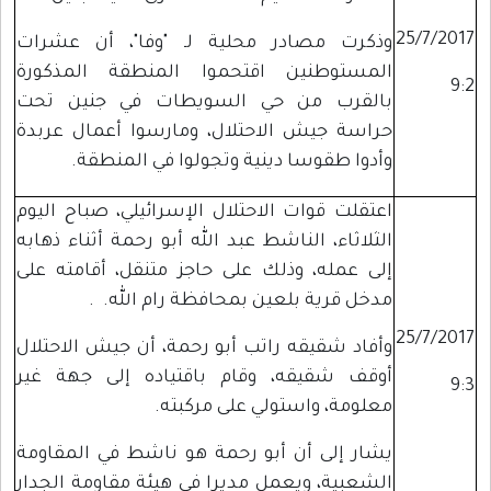
25/7/2017
وذكرت مصادر محلية لـ "وفا"، أن عشرات
المستوطنين اقتحموا المنطقة المذكورة
9:2
بالقرب من حي السويطات في جنين تحت
حراسة جيش الاحتلال، ومارسوا أعمال عربدة
وأدوا طقوسا دينية وتجولوا في المنطقة.
اعتقلت قوات الاحتلال الإسرائيلي، صباح اليوم
الثلاثاء، الناشط عبد الله أبو رحمة أثناء ذهابه
إلى عمله، وذلك على حاجز متنقل، أقامته على
مدخل قرية بلعين بمحافظة رام الله. .
25/7/2017
وأفاد شقيقه راتب أبو رحمة، أن جيش الاحتلال
أوقف شقيقه، وقام باقتياده إلى جهة غير
9:3
معلومة، واستولي على مركبته.
يشار إلى أن أبو رحمة هو ناشط في المقاومة
الشعبية، ويعمل مديرا في هيئة مقاومة الجدار