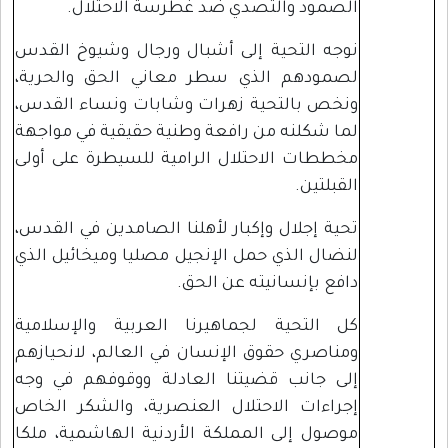
الصمود والتصدي ضد غطرسة الاحتلال.
نوجه التحية إلى أشبال ورجال وشيوخ القدس
لصمودهم الذي سطر معاني الحق والحرية،
ونخص بالتحية زهرات وشابات ونساء القدس،
لما شكلنه من رافعة وطنية حقيقية في مواجهة
مخططات الاحتلال الرامية للسيطرة على أولى
القبلتين.
تحية إجلال وإكبار لأهلنا الصامدين في القدس،
لنضال الذي حمل الإنجيل مصليا وميخائيل الذي
دافع بإنسانيته عن الحق.
كل التحية لجماهيرنا العربية والإسلامية
ومناصري حقوق الإنسان في العالم، لانحيازهم
إلى جانب قضيتنا العادلة ووقوفهم في وجه
إجراءات الاحتلال العنصرية، والشكر الخاص
موصول إلى المملكة الأردنية الهاشمية، ملكا