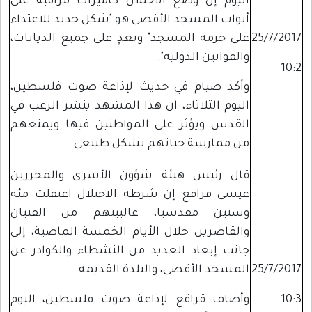
اليوم إن وضع الاحتلال كاميرات مراقبة على
أبواب المسجد الأقصى هو "شكل جديد للاعتداء
25/7/2017
على حرمة المسجد" وتعدٍ على جميع الديانات،
والقوانين الدولية".
10:2
وأكد صيام في حديث لإذاعة صوت فلسطين،
اليوم الثلاثاء، ان هذا المشهد ينشر الرعب في
القدس ويؤثر على المواطنين فيها ويمنعهم
من ممارسة حياتهم بشكل طبيعي
قال رئيس هيئة شؤون الأسرى والمحررين
عيسى قراقع إن شرطة الاحتلال اعتقلت مئة
وستين مقدسيا، غالبيتهم من الفتيان
والقاصرين خلال الأيام الخمسة الماضية، إلى
جانب إبعاد العديد من النشطاء والكوادر عن
25/7/2017
المسجد الأقصى، والبلدة القديمه.
10:3
وأضاف قراقع لإذاعة صوت فلسطين، اليوم