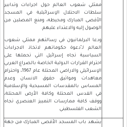
ممثلي شعوب العالم حول اجراءات وتدابير
سلطات الاحتلال الإسرائيلية في المسجد
الأقصى المبارك ومحيطه، ومنع المصلين من
الوصول إليه والاعتداء عليهم.
ودعا البرلمانيون في رسالتهم ممثلي شعوب
العالم لـ"دعوة حكوماتهم لاتخاذ الاجراءات
السياسية تجاه إسرائيل التي تحملها على
احترام القرارات الدولية الخاصة بالصراع العربي
الإسرائيلي والاراضي المحتلة عام 1967، واحترام
معاهدات ومواثيق حقوق الانسان وعدم
المساس بالمقدسات المسيحية والإسلامية
في القدس المحتلة وكافة الأرض المحتلة،
ووقف كافة ممارسات التمييز العنصري تجاه
الشعب الفلسطيني
يشهد باب المسجد الأقصى المبارك من جهة