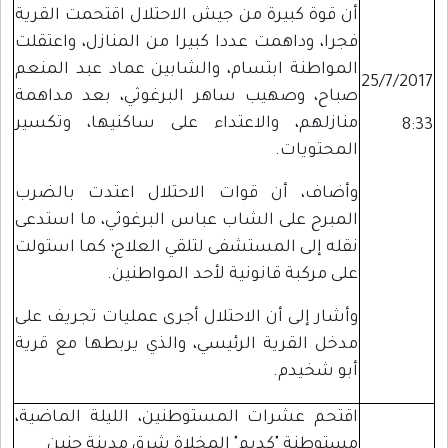
أن قوة كبيرة من جيش الاحتلال اقتحمت القرية
فجرا، وداهمت عددا كبيرا من المنازل، واعتقلت
المواطنة ابتسام، والشابين عماد عبد المنعم
25/7/2017
صباح، وصهيب ساهر البرغوثي، بعد مداهمة
منازلهم، والاعتداء على ساكنيها، وتكسير
8:33
المحتويات.
وأضاف، أن قوات الاحتلال اعتدت بالضرب
المبرح على الشاب عباس البرغوثي، ما استدعى
نقله إلى المستشفى لتلقي العلاج؛ كما استولت
على مركبة قانونية لأحد المواطنين.
وأشار إلى أن الاحتلال أجرى عمليات تجريف على
مدخل القرية الرئيسي، والذي يربطها مع قرية
أبو شخيدم.
اقتحم عشرات المستوطنين، الليلة الماضية،
مستوطنة "كديم" المخلاة شرق مدينة جنين