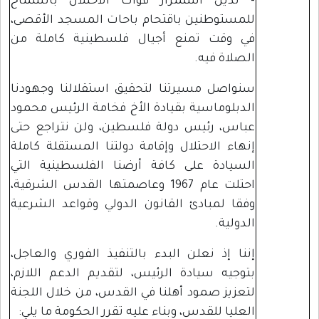
- ندين استمرار قوات الاحتلال بالسماح
للمستوطنين باقتحام باحات المسجد الأقصى،
في وقت تمنع أجيال فلسطينية كاملة من
الصلاة فيه.
سنواصل مسيرتنا لتحقيق استقلالنا وجهودنا
الدبلوماسية بقيادة الأخ فخامة الرئيس محمود
عباس، رئيس دولة فلسطين، ولن نتراجع حتى
إنهاء الاحتلال وإقامة دولتنا المستقلة كاملة
السيادة على كافة أرضنا الفلسطينية التي
احتلت عام 1967 وعاصمتها القدس الشرقية،
وفقا لمبادئ القانون الدولي وقواعد الشرعية
الدولية.
إننا إذ نعلن البدء بالتنفيذ الفوري والعاجل،
بتوجيه سيادة الرئيس، لتقديم الدعم اللازم،
لتعزيز صمود أهلنا في القدس، من خلال اللجنة
العليا للقدس، وبناء عليه تقرر الحكومة ما يلي: