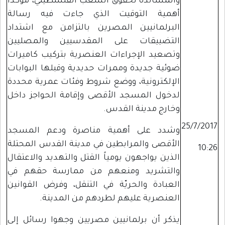
والمساندة لحقوق الشعب الفلسطيني، مؤكدا
أهمية التوقيت الذي جاءت فيه رسالة
البرلمانيين المصرين بالتزامن مع اشتداد
التضييقات على المقدسيين والمصليين
وتصعيد الإجراءات العنصرية بتركيب كاميرات
ضوئية جديدة وممرات حديدية وقبلها البوابات
الإلكترونية، ووضع شروط وفئات عمرية محددة
لدخول المسجد الأقصى وإقامة الحواجز داخل
وخارج مدينة القدس.
25/7/2017
وشدد على أهمية مناصرة ودعم المسجد
الأقصى والمرابطين في مدينة القدس المحتلة
10:26
الذين يواجهون يومياً القتل والتهديد والاعتقال
والتشريد ومنعهم من ممارسة حقهم في
العبادة والحريّة في التنقل، وفرض القوانين
العنصرية عليهم لطردهم من المدينة.
يذكر أن برلمانيين مصريين وجهوا رسائل إلى