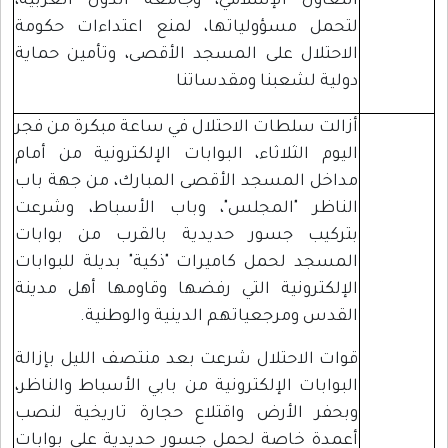
التعاون الإسلامي، وجامعة الدول العربية،
لتحمل مسؤولياتها، لمنع اعتداءات حكومة
الاحتلال على المسجد الأقصى، وتأمين حماية
دولية لشعبنا ومقدساتنا
أزالت سلطات الاحتلال في ساعة مبكرة من فجر
اليوم الثلاثاء، البوابات الإلكترونية من أمام
مداخل المسجد الأقصى المبارك، من جهة باب
الناظر "المجلس"، وباب الأسباط، وشرعت
بتركيب جسور حديدية بالقرب من بوابات
المسجد لحمل كاميرات "ذكية" بديلة للبوابات
الإلكترونية التي رفضها وقاومها أهل مدينة
القدس ومرجعياتهم الدينية والوطنية.
قوات الاحتلال شرعت بعد منتصف الليل بإزالة
البوابات الإلكترونية من بابي الأسباط والناظر،
وبحفر الأرض واقتلاع حجارة تاريخية لنصب
أعمدة خاصة لحمل جسور حديدية على بوابات