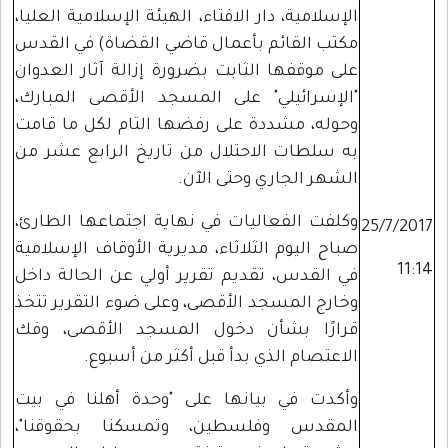
الإسلامية، دار الافتاء، الهيئة الإسلامية العليا،
مكتب القائم بأعمال قاضي القضاة) في القدس
على موقفها الثابت بضرورة إزالة آثار العدوان
"الإسرائيلي" على المسجد الأقصى المبارك،
وحوله، مشددة على رفضها التام لكل ما قامت
به سلطات الاحتلال من تاريخ الرابع عشر من
الشهر الجاري وحتى الآن.
وكلفت الفعاليات في نهاية اجتماعها الطارئ،
25/7/2017
صباح اليوم الثلاثاء، مديرية الأوقاف الإسلامية
11:14
في القدس، تقديم تقرير أولي عن الحالة داخل
وخارج المسجد الأقصى، وعلى ضوء التقرير تتخذ
قرارًا بشأن دخول المسجد الأقصى، وفك
الاعتصام الذي بدأ قبل أكثر من أسبوع.
وأكدت في بيانها على "وحدة أهلنا في بيت
المقدس وفلسطين، وتمسكنا بحقوقنا"،