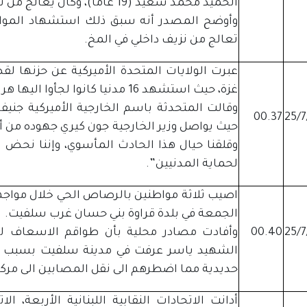
الحميد محمد سعيد (19 عاما)، وكان يعالج من نزيف داخلي في المخ .
تعالج من نزيف داخلي في المخ.
عبرت الولايات المتحدة الأميركية عن حزنها
غزة، حيث استشهد 16 مدنيا كانوا لجأوا اليها هربا من القصف الإسرائيلي.
وقالت المتحدثة باسم الخارجية الأميركية جن
00.37
حيث يواصل وزير الخارجية جون كيري جهوده من أج
وقلقنا حيال هذا الحادث المأسوي، وإننا نح
لحماية المدنيين”.
اصيب ثلاثة مواطنين بالرصاص الحي خلال مواجها
الجمعة في بلدة قراوة بني حسان غرب سلفيت.
00.40
وأفادت مصادر محلية بأن طواقم الاسعاف 
الشهيد ياسر عرفت في مدينة سلفيت بسبب اغل
حديدية مما اضطرهم الى نقل المصابين الى مركز 
أدانت الاتحادات النقابية اللبنانية الأربعة، 