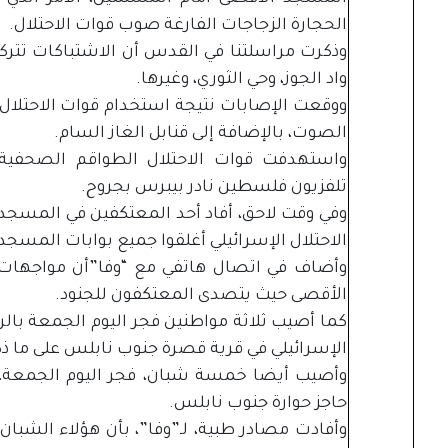
الحجارة الزجاجات الفارغة صوب قوات الاحتلال.
وذكرت مراسلتنا في القدس أن الاشتباكات تترك
واد الجوز، وحي الثوري، وغيرها.
ووقعت الإصابات نتيجة استخدام قوات الاحتلا
الصوت، بالإضافة إلى قنابل الغاز السام.
واستهدفت قوات الاحتلال الطواقم الصحفية
تلفزيون فلسطين نادر بيبرس بجروح.
وفي وقت لاحق، أفاد أحد المعتكفين في المسجد 
الاحتلال الإسرائيلي أغلقوا جميع بوابات المسجد
وأضاف في اتصال هاتفي مع “وفا”أن مواجهات 
الأقصى حيث يتصدى المعتكفون للجنود.
كما أصيب ثلاثة مواطنين فجر اليوم الجمعة با
الإسرائيلي في قرية قصرة جنوب نابلس على ما ذ
وأصيب أيضا خمسة شبان، فجر اليوم الجمعة،
حاجز حوارة جنوب نابلس.
وأفادت مصادر طبية، لـ”وفا”، بأن هؤلاء الشبا