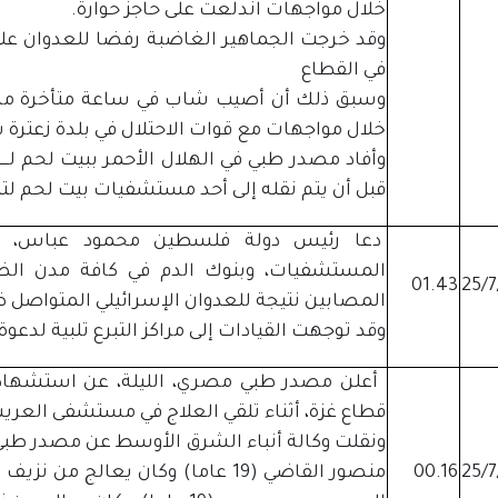
خلال مواجهات اندلعت على حاجز حوارة.
وقد خرجت الجماهير الغاضبة رفضا للعدوان على 
في القطاع
وسبق ذلك أن أصيب شاب في ساعة متأخرة من
خلال مواجهات مع قوات الاحتلال في بلدة زعترة
وأفاد مصدر طبي في الهلال الأحمر ببيت لحم لـ
قبل أن يتم نقله إلى أحد مستشفيات بيت لحم ل
دعا رئيس دولة فلسطين محمود عباس، الي
المستشفيات، وبنوك الدم في كافة مدن الضفة 
01.43
المصابين نتيجة للعدوان الإسرائيلي المتواصل 
وقد توجهت القيادات إلى مراكز التبرع تلبية لدعوة
قطاع غزة، أثناء تلقي العلاج في مستشفى الع
ونقلت وكالة أنباء الشرق الأوسط عن مصدر ط
00.16
منصور القاضي (19 عاما) وكان يعال