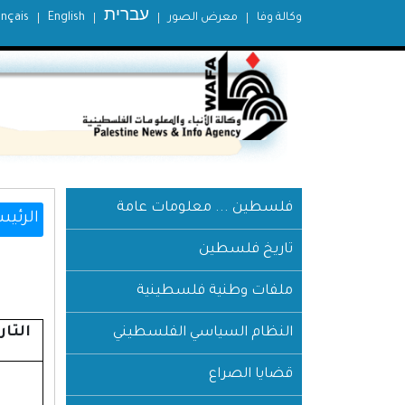
עברית
وكالة وفا
معرض الصور
English
ançais
فلسطين ... معلومات عامة
الرئيس
تاريخ فلسطين
ملفات وطنية فلسطينية
التار
النظام السياسي الفلسطيني
قضايا الصراع