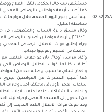
مستشفى بيت جالا الحكومي لتلقي العلاج ووص
كما أصيب أربعة مواطنين بالرصاص المعدني ا
25/
02.32
ليلة أمس وفجر اليوم الجمعة، خلال مواجهات ان
محافظة الخليل.
وقال منسق دائرة الشباب والمتطوعين في جم
لـ”وفا”“إن أربعة مواطنين أصيبوا بالرصاص ال
جراء إطلاق قوات الاحتلال الرصاص المعدني و
اندلعت في المخيم وعولجوا ميدانيا.
وأفاد مراسل “وفا”، بأن مواجهات اندلعت مع 
أطلقت خلالها قوات الاحتلال الرصاص الحي 
والغاز السام، ما تسبب بإصابة عدد من المواطنين
كما أصيب العشرات من المواطنين بجروح مت
ساعات الفجر الأولى في مختلف أحياء وحارات الب
من الدخول إلى المسجد الأقصى لإحياء ليلة القدر
وقد حولت قوات الاحتلال البلدة القديمة إلى ث
المسجد الأقصى أمام المسلمين، الأمر الذي ق