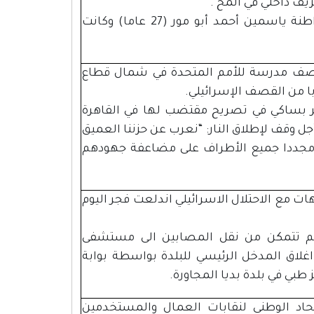
وأوضح المصدر أنه سبق ذلك استشهاد المواطنة ياسمين أحمد أبو مور (27 عاما) وكانت
 لقصف مدرسة للأمم المتحدة في شمال قطاع
يفر بساكي في تصريح مقتضب لها في القاهرة
ل وقف لإطلاق النار: “نعرب عن حزننا العميق
ض مجددا جميع الأطراف على مضاعفة جهودهم
ت مع الاحتلال الاسرائيلي اندلعت فجر اليوم
لم تتمكن من نقل المصابين الى مستشفى
اق المدخل الرئيسي للبلدة بواسطة بوابة
طبي في بلدة بديا المجاورة.
الاتحاد الوطني لنقابات العمال والمستخدمين