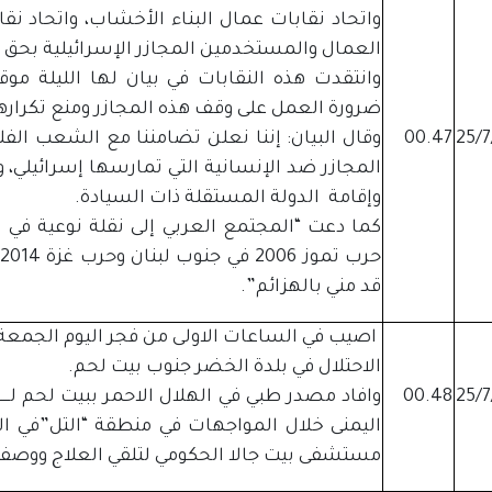
واتحاد نقابات عمال البناء الأخشاب، واتحاد نقا
العمال والمستخدمين المجازر الإسرائيلية بحق أ
وانتقدت هذه النقابات في بيان لها الليلة م
ضرورة العمل على وقف هذه المجازر ومنع تكراره
00.47
وقال البيان: إننا نعلن تضامننا مع الشعب ال
المجازر ضد الإنسانية التي تمارسها إسرائيلي
وإقامة الدولة المستقلة ذات السيادة.
كما دعت “المجتمع العربي إلى نقلة نوعية في
قد مني بالهزائم”.
اصيب في الساعات الاولى من فجر اليوم الجمع
الاحتلال في بلدة الخضر جنوب بيت لحم.
00.48
وافاد مصدر طبي في الهلال الاحمر ببيت لحم لـــ
اليمنى خلال المواجهات في منطقة “التل”في الب
مستشفى بيت جالا الحكومي لتلقي العلاج ووص