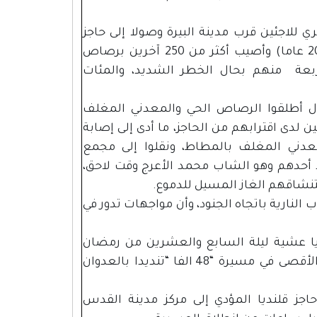
للاجئين قرب مدينة البيرة وصولا إلى حاجز
قلنديا استشهد المواطن محمد إياد الأعرج (20 عاما) وأصيب أكثر من 250 آخرين برصاص
ربعة منهم بحال الخطر الشديد، والمئات
لال أطلقوا الرصاص الحي والمعدني المغلف
 لدى اقترابهم من الحاجز، ما أدى إلى إصابة
عدني المغلف بالمطاط، ونقلوا إلى مجمع
أحدهم وهو الشاب محمد الأعرج وقت لاحق،
تنشاقهم الغاز المسيل للدموع.
النارية باتجاه الجنود، وأن مواجهات تدور في
ديا عشية ليلة السابع والعشرين من رمضان
“ليلة القدر”وصلاة الجمعة الأخيرة بالمسجد الأقصى في مسيرة “48 الفا “تنديدا بالعدوان
حاجز قلنديا المؤدي إلى مركز مدينة القدس